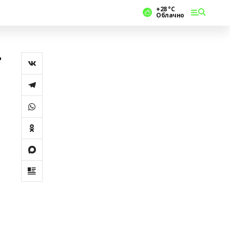
+28 °С
Облачно
т