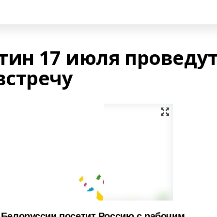
тин 17 июля проведу
встречу
 Белоруссии посетит Россию с рабочим