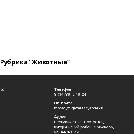
Рубрика "Животные"
ҡот!
Телефон
8 (34789) 2-19-24
Эл. почта
moradym.gazeta@yandex.ru
Адрес
Республика Башкортостан,
Кугарчинский район, с.Мраково,
ул.Ленина, 49