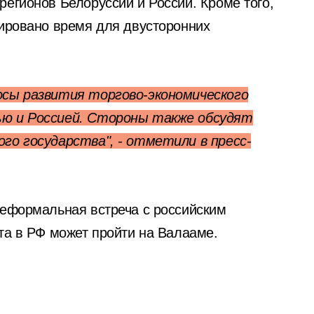
егионов Белоруссии и России. Кроме того,
нировано время для двусторонних
осы развития торгово-экономического
ью и Россией. Стороны также обсудят
го государства", - отметили в пресс-
неформальная встреча с российским
та в РФ может пройти на Валааме.