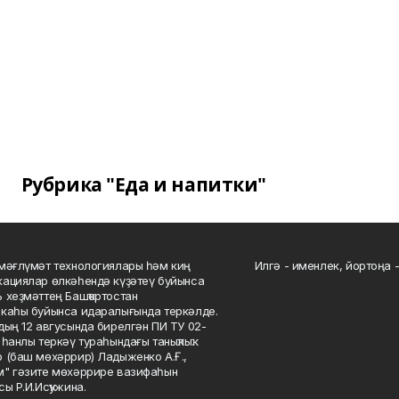
Рубрика "Еда и напитки"
мәғлүмәт технологиялары һәм киң
Илгә - именлек, йортоңа - 
ациялар өлкәһендә күҙәтеү буйынса
 хеҙмәттең Башҡортостан
каһы буйынса идаралығында теркәлде.
дың 12 авгусында бирелгән ПИ ТУ 02-
һанлы теркәү тураһындағы таныҡлыҡ.
 (баш мөхәррир) Ладыженко А.Ғ.,
" гәзите мөхәррире вазифаһын
сы Р.И.Исҡужина.