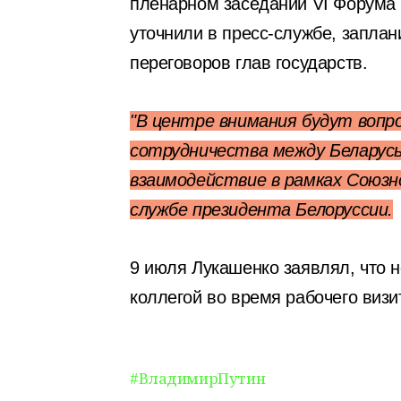
пленарном заседании VI Форума р
уточнили в пресс-службе, запла
переговоров глав государств.
"В центре внимания будут вопр
сотрудничества между Беларус
взаимодействие в рамках Союзно
службе президента Белоруссии.
9 июля Лукашенко заявлял, что 
коллегой во время рабочего визи
#ВладимирПутин