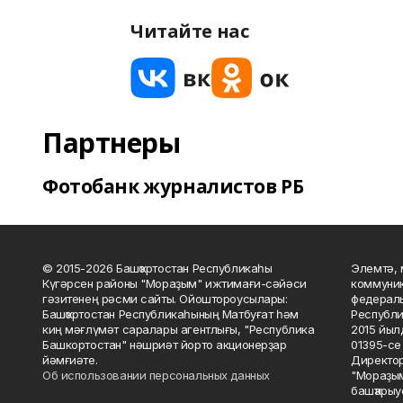
Читайте нас
Партнеры
Фотобанк журналистов РБ
© 2015-2026 Башҡортостан Республикаһы
Элемтә, 
Күгәрсен районы "Мораҙым" ижтимағи-сәйәси
коммуник
гәзитенең рәсми сайты. Ойоштороусылары:
федераль
Башҡортостан Республикаһының Матбуғат һәм
Республи
киң мәғлүмәт саралары агентлығы, "Республика
2015 йыл
Башкортостан" нәшриәт йорто акционерҙар
01395-се 
йәмғиәте.
Директор
Об использовании персональных данных
"Мораҙым
башҡарыу