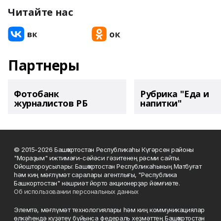
Читайте нас
Партнеры
Фотобанк
Рубрика "Еда и
журналистов РБ
напитки"
© 2015-2026 Башҡортостан Республикаһы Күгәрсен районы
"Мораҙым" ижтимағи-сәйәси гәзитенең рәсми сайты.
Ойоштороусылары: Башҡортостан Республикаһының Матбуғат
һәм киң мәғлүмәт саралары агентлығы, "Республика
Башкортостан" нәшриәт йорто акционерҙар йәмғиәте.
Об использовании персональных данных
Элемтә, мәғлүмәт технологиялары һәм киң коммуникациялар
өлкәһендә күҙәтеү буйынса федераль хеҙмәттең Башҡортостан