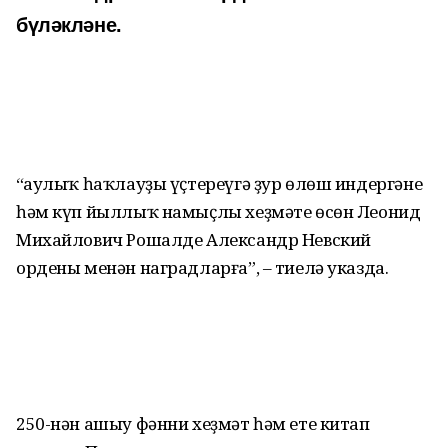
бүләкләне.
“Һаулыҡ һаҡлауҙы үҫтереүгә ҙур өлөш индергәне
һәм күп йыллыҡ намыҫлы хеҙмәте өсөн Леонид
Михайлович Рошалде Александр Невский
ордены менән наградларға”, – тиелә указда.
250-нән ашыу фәнни хеҙмәт һәм ете китап