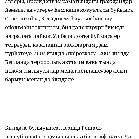
авторы, Президент ҡарамағындағы граждандар
йәмғиәтен үҫтереү һәм кеше хоҡуҡтары буйынса
Совет ағзаһы, Бөтә донъя һаулыҡ һаҡлау
ойошмаһы эксперты, билдәле хирург бик күп
наградаға лайыҡ. Ул бөтә донъя буйынса ер
тетрәүҙән ҡазаланған балаларға ярҙам
күрһәтеүе, 2002 йылда Дубровкала, 2004 йылда
Бесланда террорлыҡ акттары ваҡытында
һөжүм ҡылыусылар менән һөйләшеүҙәр алып
барыуы менән дә билдәле.
Билдәле булыуынса, Леонид Рошаль
республикабыҙ яҙмышына ла битараф түгел. Ул