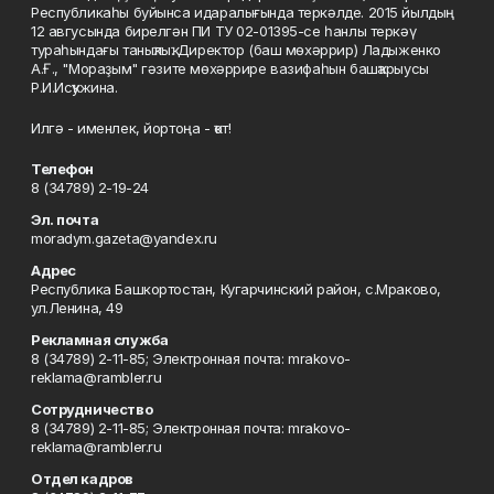
Республикаһы буйынса идаралығында теркәлде. 2015 йылдың
12 авгусында бирелгән ПИ ТУ 02-01395-се һанлы теркәү
тураһындағы таныҡлыҡ. Директор (баш мөхәррир) Ладыженко
А.Ғ., "Мораҙым" гәзите мөхәррире вазифаһын башҡарыусы
Р.И.Исҡужина.
Илгә - именлек, йортоңа - ҡот!
Телефон
8 (34789) 2-19-24
Эл. почта
moradym.gazeta@yandex.ru
Адрес
Республика Башкортостан, Кугарчинский район, с.Мраково,
ул.Ленина, 49
Рекламная служба
8 (34789) 2-11-85; Электронная почта: mrakovo-
reklama@rambler.ru
Сотрудничество
8 (34789) 2-11-85; Электронная почта: mrakovo-
reklama@rambler.ru
Отдел кадров