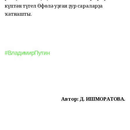
күптән түгел Өфөлә уҙған ҙур сараларҙа
ҡатнашты.
#ВладимирПутин
Автор: Д. ИШМОРАТОВА.