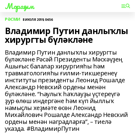
Мораҙым
РӘСМИ
8 ИЮЛЯ 2019, 04:56
Владимир Путин данлыҡлы
хирургты бүләкләне
Владимир Путин данлыҡлы хирургты
бүләкләне Рәсәй Президенты Мәскәүҙең
Ашығыс балалар хирургияһы һәм
травматологияһы ғилми-тикшеренеү
институты президенты Леонид Рошалде
Александр Невский ордены менән
бүләкләне. “Һаулыҡ һаҡлауҙы үҫтереүгә
ҙур өлөш индергәне һәм күп йыллыҡ
намыҫлы хеҙмәте өсөн Леонид
Михайлович Рошалде Александр Невский
ордены менән наградларға”, – тиелә
указда. #ВладимирПутин