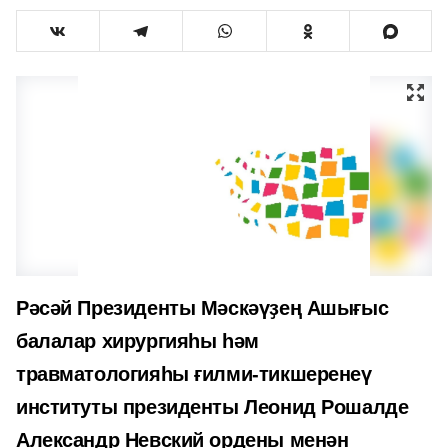
Рәсәй Президенты Мәскәүҙең Ашығыс
балалар хирургияһы һәм
травматологияһы ғилми-тикшеренеү
институты президенты Леонид Рошалде
Александр Невский ордены менән