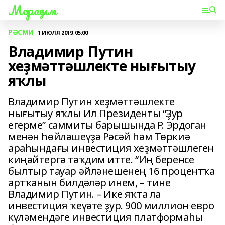
Мораҙым
РӘСМИ
1 ИЮЛЯ 2019, 05:00
Владимир Путин
хеҙмәттәшлекте нығытыу
яҡлы
Владимир Путин хеҙмәттәшлекте
нығытыу яҡлы Ил Президенты “Ҙур
егерме” саммиты барышында Р. Эрдоган
менән һөйләшеүҙә Рәсәй һәм Төркиә
араһындағы инвестиция хеҙмәттәшлеген
киңәйтергә тәҡдим итте. “Иң беренсе
былтыр тауар әйләнешенең 16 процентҡа
артҡанын билдәләр инем, – тине
Владимир Путин. – Ике яҡта ла
инвестиция ҡеүәте ҙур. 900 миллион евро
күләмендәге инвестиция платформаһы