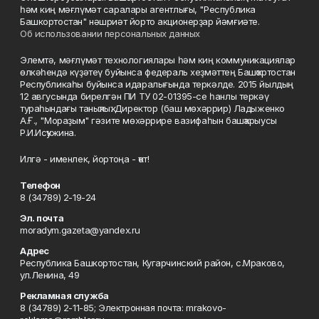
һәм киң мәғлүмәт саралары агентлығы, "Республика
Башкортостан" нәшриәт йорто акционерҙар йәмғиәте.
Об использовании персональных данных
Элемтә, мәғлүмәт технологиялары һәм киң коммуникациялар
өлкәһендә күҙәтеү буйынса федераль хеҙмәттең Башҡортостан
Республикаһы буйынса идаралығында теркәлде. 2015 йылдың
12 авгусында бирелгән ПИ ТУ 02-01395-се һанлы теркәү
тураһындағы таныҡлыҡ. Директор (баш мөхәррир) Ладыженко
А.Ғ., "Мораҙым" гәзите мөхәррире вазифаһын башҡарыусы
Р.И.Исҡужина.
Илгә - именлек, йортоңа - ҡот!
Телефон
8 (34789) 2-19-24
Эл. почта
moradym.gazeta@yandex.ru
Адрес
Республика Башкортостан, Кугарчинский район, с.Мраково,
ул.Ленина, 49
Рекламная служба
8 (34789) 2-11-85; Электронная почта: mrakovo-