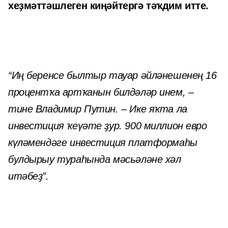
хеҙмәттәшлеген киңәйтергә тәҡдим итте.
“Иң беренсе былтыр тауар әйләнешенең 16
процентҡа артҡанын билдәләр инем, –
тине Владимир Путин. – Ике яҡта ла
инвестиция ҡеүәте ҙур. 900 миллион евро
күләмендәге инвестиция платформаһы
булдырыу тураһында мәсьәләне хәл
итәбеҙ”.