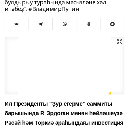
булдырыу тураһында мәсьәләне хәл
итәбеҙ”. #ВладимирПутин
Ил Президенты “Ҙур егерме” саммиты
барышында Р. Эрдоган менән һөйләшеүҙә
Рәсәй һәм Төркиә араһындағы инвестиция