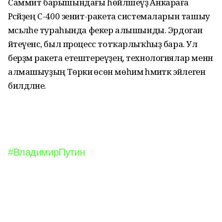
Саммит барышындағы һөйләшеүҙә Анкараға
Рәсәйҙең С-400 зенит-ракета системаларын ташыу
мәсьәләһе тураһында фекер алышынды. Эрдоган
әйтеүенсә, был процесс тотҡарлыҡһыҙ бара. Ул
берҙәм ракета етештереүҙең, технологиялар менән
алмашыуҙың Төркиә өсөн мөһим әһәмиәткә эйәлеген
билдәләне.
#ВладимирПутин