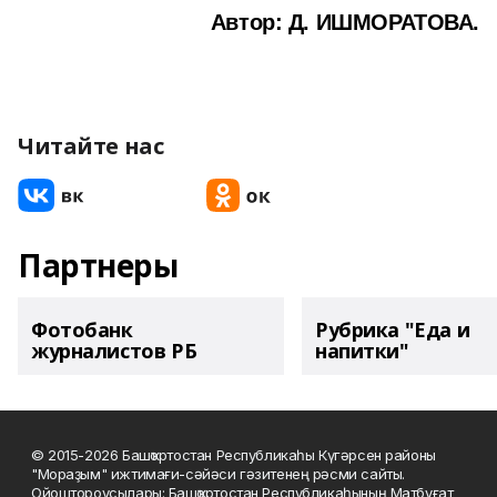
Автор: Д. ИШМОРАТОВА.
Читайте нас
Партнеры
Фотобанк
Рубрика "Еда и
журналистов РБ
напитки"
© 2015-2026 Башҡортостан Республикаһы Күгәрсен районы
"Мораҙым" ижтимағи-сәйәси гәзитенең рәсми сайты.
Ойоштороусылары: Башҡортостан Республикаһының Матбуғат