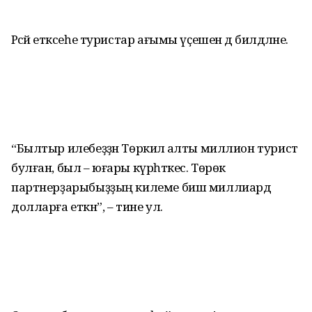
Рәсәй етәксеһе туристар ағымы үҫешен дә билдәләне.
“Былтыр илебеҙҙән Төркиәлә алты миллион турист
булған, был – юғары күрһәткес. Төрөк
партнерҙарыбыҙҙың килеме биш миллиард
долларға еткән”, – тине ул.