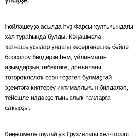
үткәрҙе.
Һөйләшеүҙә асылда һүҙ Фарсы ҡултығындағы
хәл тураһында булды. Кәңәшмәлә
ҡатнашыусылар ундағы көсөргәнешкә бәйле
борсолоу белдерҙе һәм, уйланмаған
аҙымдарҙың төбәктәге, донъялағы
тотороҡлолоҡ өсөн төҙәтеп булмаҫтай
эҙемтәгә килтереү ихтималлығын билдәләп,
тейешле илдәрҙе тыныслыҡ һаҡларға
саҡырҙы.
Кәңәшмәлә шулай уҡ Грузиялағы хәл-торош