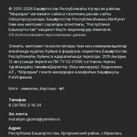
© 2015-2026 Башҡортостан Республикаһы Күгәрсен районы
"Мораҙым" ижтимағи-сәйәси гәзитенең рәсми сайты.
Ойоштороусылары: Башҡортостан Республикаһының Матбуғат
һәм киң мәғлүмәт саралары агентлығы, "Республика
Башкортостан" нәшриәт йорто акционерҙар йәмғиәте.
Об использовании персональных данных
Элемтә, мәғлүмәт технологиялары һәм киң коммуникациялар
өлкәһендә күҙәтеү буйынса федераль хеҙмәттең Башҡортостан
Республикаһы буйынса идаралығында теркәлде. 2015 йылдың
12 авгусында бирелгән ПИ ТУ 02-01395-се һанлы теркәү
тураһындағы таныҡлыҡ. Директор (баш мөхәррир) Ладыженко
А.Ғ., "Мораҙым" гәзите мөхәррире вазифаһын башҡарыусы
Р.И.Исҡужина.
Илгә - именлек, йортоңа - ҡот!
Телефон
8 (34789) 2-19-24
Эл. почта
moradym.gazeta@yandex.ru
Адрес
Республика Башкортостан, Кугарчинский район, с.Мраково,