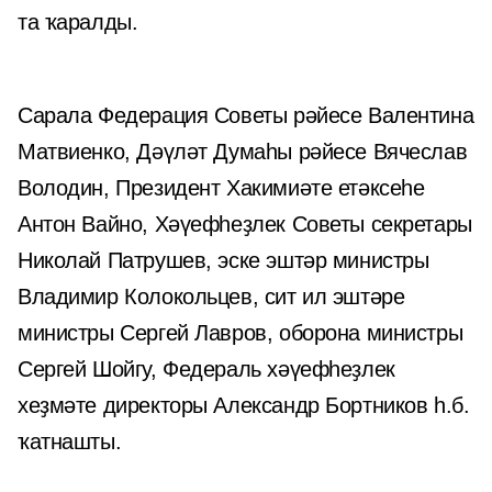
та ҡаралды.
Сарала Федерация Советы рәйесе Валентина
Матвиенко, Дәүләт Думаһы рәйесе Вячеслав
Володин, Президент Хакимиәте етәксеһе
Антон Вайно, Хәүефһеҙлек Советы секретары
Николай Патрушев, эске эштәр министры
Владимир Колокольцев, сит ил эштәре
министры Сергей Лавров, оборона министры
Сергей Шойгу, Федераль хәүефһеҙлек
хеҙмәте директоры Александр Бортников һ.б.
ҡатнашты.