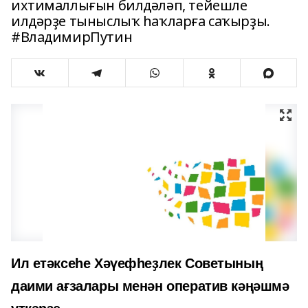
ихтималлығын билдәләп, тейешле
илдәрҙе тыныслыҡ һаҡларға саҡырҙы.
#ВладимирПутин
Ил етәксеһе Хәүефһеҙлек Советының
даими ағзалары менән оператив кәңәшмә