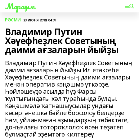
Мораҙым
РӘСМИ
23 ИЮНЯ 2019, 04:01
Владимир Путин
Хәүефһеҙлек Советының
даими ағзаларын йыйҙы
Владимир Путин Хәүефһеҙлек Советының
даими ағзаларын йыйҙы Ил етәксеһе
Хәүефһеҙлек Советының даими ағзалары
менән оператив кәңәшмә үткәрҙе.
Һөйләшеүҙә асылда һүҙ Фарсы
ҡултығындағы хәл тураһында булды.
Кәңәшмәлә ҡатнашыусылар ундағы
көсөргәнешкә бәйле борсолоу белдерҙе
һәм, уйланмаған аҙымдарҙың төбәктәге,
донъялағы тотороҡлолоҡ өсөн төҙәтеп
булмаҫтай эҙемтәгә килтереү