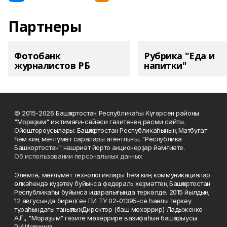
Партнеры
Фотобанк
Рубрика "Еда и
журналистов РБ
напитки"
© 2015-2026 Башҡортостан Республикаһы Күгәрсен районы
"Мораҙым" ижтимағи-сәйәси гәзитенең рәсми сайты.
Ойоштороусылары: Башҡортостан Республикаһының Матбуғат
һәм киң мәғлүмәт саралары агентлығы, "Республика
Башкортостан" нәшриәт йорто акционерҙар йәмғиәте.
Об использовании персональных данных
Элемтә, мәғлүмәт технологиялары һәм киң коммуникациялар
өлкәһендә күҙәтеү буйынса федераль хеҙмәттең Башҡортостан
Республикаһы буйынса идаралығында теркәлде. 2015 йылдың
12 авгусында бирелгән ПИ ТУ 02-01395-се һанлы теркәү
тураһындағы таныҡлыҡ. Директор (баш мөхәррир) Ладыженко
А.Ғ., "Мораҙым" гәзите мөхәррире вазифаһын башҡарыусы
Р.И.Исҡужина.