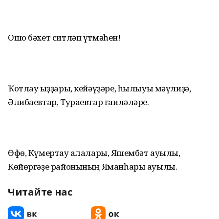
Ошо бәхет ситләп үтмәһен!
Ҡотлау ҡыҙҙары, кейәүҙәре, һылыуы мәүлиҙә,
Әлибаевтар, Тураевтар ғаиләләре.
Өфө, Күмертау ҡалалары, Яҡшембәт ауылы,
Көйөргәҙе районының Яманһары ауылы.
Читайте нас