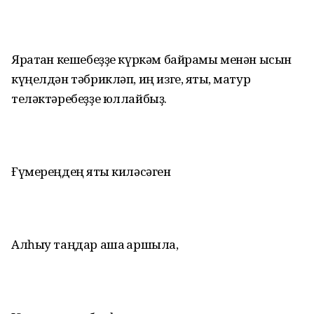
Яратҡан кешебеҙҙе күркәм байрамы менән ысын
күңелдән тәбрикләп, иң изге, яҡты, матур
теләктәребеҙҙе юллайбыҙ.
Ғүмереңдең яҡты киләсәген
Алһыу таңдар аша ҡаршыла,