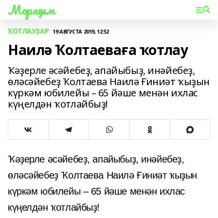
Мораҙым
ҠОТЛАУҘАР
19 АВГУСТА 2019, 12:52
Наилә Ҡолтаеваға ҡотлау
Ҡәҙерле әсәйебеҙ, апайыбыҙ, инәйебеҙ,
өләсәйебеҙ Ҡолтаева Наилә Ғиниәт ҡыҙын
күркәм юбилейы – 65 йәше менән ихлас
күңелдән ҡотлайбыҙ!
Ҡәҙерле әсәйебеҙ, апайыбыҙ, инәйебеҙ,
өләсәйебеҙ Ҡолтаева Наилә Ғиниәт ҡыҙын
күркәм юбилейы – 65 йәше менән ихлас
күңелдән ҡотлайбыҙ!