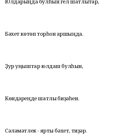
Юлдарыңда булһын гел шатлыҡтар,
Бәхет көтөп торһон ҡаршыңда.
Ҙур уңыштар юлдаш булһын,
Көндәреңде шатлыҡ биҙәһен.
Сәләмәтлек - ярты бәхет, тиҙәр.