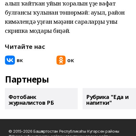
алып ҡайтҡан уйын ҡоралын үҙе вафат
булғансы ҡулынан төшөрмәй: ауыл, район
кимәлендә уҙған мәҙәни сараларҙы уның
скрипка моңдары биҙәй.
Читайте нас
Партнеры
Фотобанк
Рубрика "Еда и
журналистов РБ
напитки"
© 2015-2026 Башҡортостан Республикаһы Күгәрсен районы