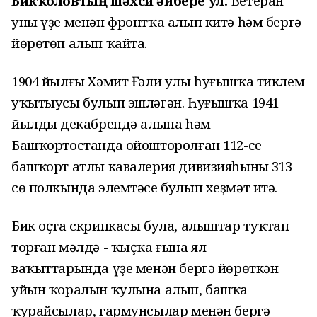
Бикҡоловтың шәхси әйбере ул.
Ветеран
уны үҙе менән фронтҡа алып китә һәм бергә
йөрөтөп алып ҡайта.
1904 йылғы Хәмит Ғәли улы һуғышҡа тиклем
уҡытыусы булып эшләгән. Һуғышҡа 1941
йылдың декабрендә алына һәм
Башҡортостанда ойошторолған 112-се
башҡорт атлы кавалерия дивизияһының 313-
сө полкында элемтәсе булып хеҙмәт итә.
Бик оҫта скрипкасы була, алыштар туҡтап
торған мәлдә - ҡыҫҡа ғына ял
ваҡыттарында үҙе менән бергә йөрөткән
уйын ҡоралын ҡулына алып, башҡа
ҡурайсылар, гармунсылар менән бергә