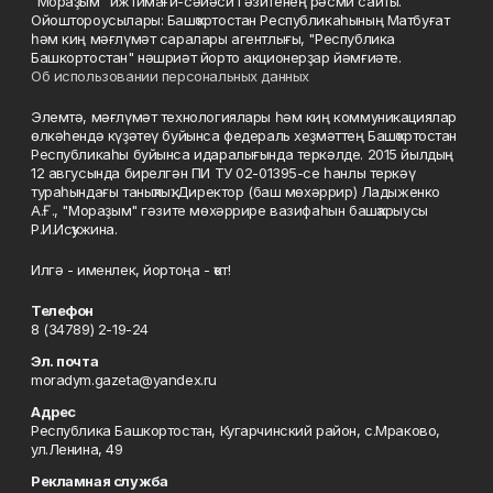
"Мораҙым" ижтимағи-сәйәси гәзитенең рәсми сайты.
Ойоштороусылары: Башҡортостан Республикаһының Матбуғат
һәм киң мәғлүмәт саралары агентлығы, "Республика
Башкортостан" нәшриәт йорто акционерҙар йәмғиәте.
Об использовании персональных данных
Элемтә, мәғлүмәт технологиялары һәм киң коммуникациялар
өлкәһендә күҙәтеү буйынса федераль хеҙмәттең Башҡортостан
Республикаһы буйынса идаралығында теркәлде. 2015 йылдың
12 авгусында бирелгән ПИ ТУ 02-01395-се һанлы теркәү
тураһындағы таныҡлыҡ. Директор (баш мөхәррир) Ладыженко
А.Ғ., "Мораҙым" гәзите мөхәррире вазифаһын башҡарыусы
Р.И.Исҡужина.
Илгә - именлек, йортоңа - ҡот!
Телефон
8 (34789) 2-19-24
Эл. почта
moradym.gazeta@yandex.ru
Адрес
Республика Башкортостан, Кугарчинский район, с.Мраково,
ул.Ленина, 49
Рекламная служба