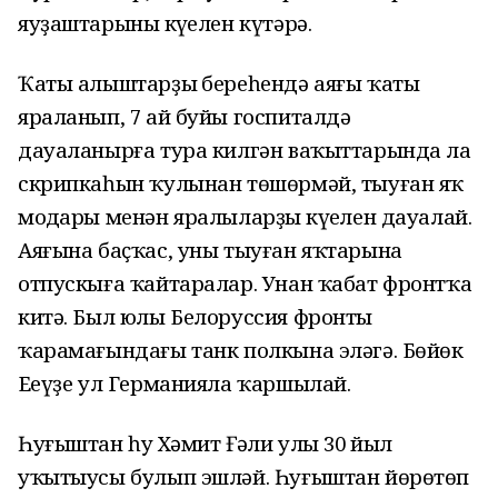
яуҙаштарының күңелен күтәрә.
Ҡаты алыштарҙың береһендә аяғы ҡаты
яраланып, 7 ай буйы госпиталдә
дауаланырға тура килгән ваҡыттарында ла
скрипкаһын ҡулынан төшөрмәй, тыуған яҡ
моңдары менән яралыларҙың күңелен дауалай.
Аяғына баҫҡас, уны тыуған яҡтарына
отпускыға ҡайтаралар. Унан ҡабат фронтҡа
китә. Был юлы Белоруссия фронты
ҡарамағындағы танк полкына эләгә. Бөйөк
Еңеүҙе ул Германияла ҡаршылай.
Һуғыштан һуң Хәмит Ғәли улы 30 йыл
уҡытыусы булып эшләй. Һуғыштан йөрөтөп