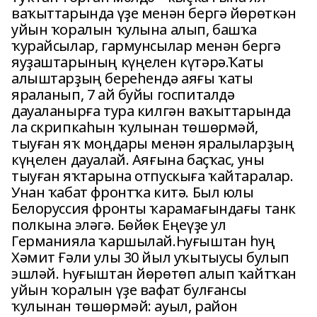
ваҡыттарында үҙе менән бергә йөрөткән
уйын ҡоралын ҡулына алып, башҡа
ҡурайсылар, гармунсылар менән бергә
яуҙаштарының күңелен күтәрә.Ҡаты
алыштарҙың береһендә аяғы ҡаты
яраланып, 7 ай буйы госпиталдә
дауаланырға тура килгән ваҡыттарында
ла скрипкаһын ҡулынан төшөрмәй,
тыуған яҡ моңдары менән яралыларҙың
күңелен дауалай. Аяғына баҫҡас, уны
тыуған яҡтарына отпускыға ҡайтаралар.
Унан ҡабат фронтҡа китә. Был юлы
Белоруссия фронты ҡарамағындағы танк
полкына эләгә. Бөйөк Еңеүҙе ул
Германияла ҡаршылай.Һуғыштан һуң
Хәмит Ғәли улы 30 йыл уҡытыусы булып
эшләй. Һуғыштан йөрөтөп алып ҡайтҡан
уйын ҡоралын үҙе вафат булғансы
ҡулынан төшөрмәй: ауыл, район