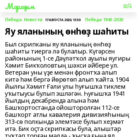
Мораҙым
Победа. Новости
Победа 1945-2020
17 АВГУСТА 2020, 13:50
Яу яланының өнһөҙ шаһиты
Был скрипканы яу яланының өнһөҙ
шаһиты тиергә лә булалыр. Күгәрсен
районының 1-се Дәүләтҡол ауылы яугиры
Хәмит Бикҡоловтың шәхси әйбере ул.
Ветеран уны үҙе менән фронтҡа алып
китә һәм бергә йөрөтөп алып ҡайта. 1904
йылғы Хәмит Ғәли улы һуғышҡа тиклем
уҡытыусы булып эшләгән. Һуғышҡа 1941
йылдың декабрендә алына һәм
Башҡортостанда ойошторолған 112-се
башҡорт атлы кавалерия дивизияһының
313-сө полкында элемтәсе булып хеҙмәт
итә. Бик оҫта скрипкасы була, алыштар
туҡтап торған мәлдә - ҡыҫҡа ғына ял