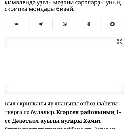
кимәлендә уҙған мәҙәни сараларҙы уның
скрипка моңдары биҙәй.
Был скрипканы яу яланының өнһөҙ шаһиты
тиергә лә булалыр.
Күгәрсен районының 1-
се Дәүләтҡол ауылы яугиры Хәмит