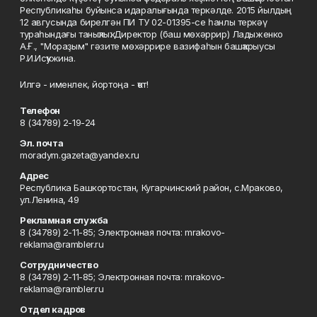
Республикаһы буйынса идаралығында теркәлде. 2015 йылдың
12 авгусында бирелгән ПИ ТУ 02-01395-се һанлы теркәү
тураһындағы таныҡлыҡ. Директор (баш мөхәррир) Ладыженко
А.Ғ., "Мораҙым" гәзите мөхәррире вазифаһын башҡарыусы
Р.И.Исҡужина.
Илгә - именлек, йортоңа - ҡот!
Телефон
8 (34789) 2-19-24
Эл. почта
moradym.gazeta@yandex.ru
Адрес
Республика Башкортостан, Кугарчинский район, с.Мраково,
ул.Ленина, 49
Рекламная служба
8 (34789) 2-11-85; Электронная почта: mrakovo-
reklama@rambler.ru
Сотрудничество
8 (34789) 2-11-85; Электронная почта: mrakovo-
reklama@rambler.ru
Отдел кадров