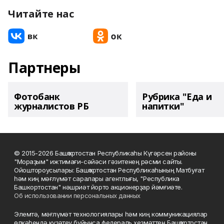
Читайте нас
Партнеры
Фотобанк
Рубрика "Еда и
журналистов РБ
напитки"
© 2015-2026 Башҡортостан Республикаһы Күгәрсен районы
"Мораҙым" ижтимағи-сәйәси гәзитенең рәсми сайты.
Ойоштороусылары: Башҡортостан Республикаһының Матбуғат
һәм киң мәғлүмәт саралары агентлығы, "Республика
Башкортостан" нәшриәт йорто акционерҙар йәмғиәте.
Об использовании персональных данных
Элемтә, мәғлүмәт технологиялары һәм киң коммуникациялар
өлкәһендә күҙәтеү буйынса федераль хеҙмәттең Башҡортостан