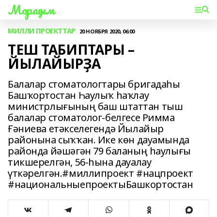
Мораҙым
МИЛЛИ ПРОЕКТТАР
20 НОЯБРЯ 2020, 06:00
ТЕШ ТАБИПТАРЫ –
ЙЫЛАЙЫРҘА
Балалар стоматологтары бригадаһы
Башҡортостан Һаулыҡ һаҡлау
министрлығының баш штаттан тыш
балалар стоматолог-белгесе Римма
Ғәниева етәкселегендә Йылайыр
районына сыҡҡан. Ике көн дауамында
районда йәшәгән 79 баланың һаулығы
тикшерелгән, 56-һына дауалау
үткәрелгән.#миллипроект #нацпроект
#национальныепроектыБашкортостан