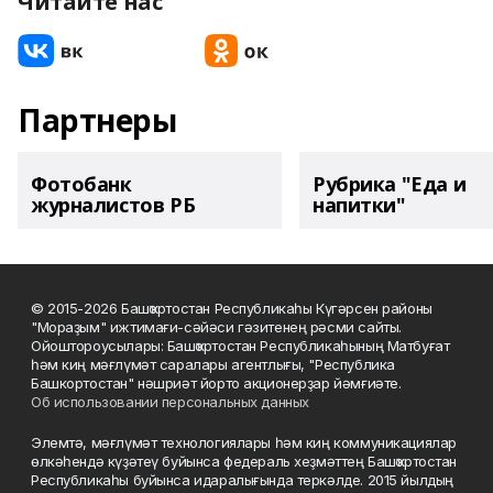
Читайте нас
Партнеры
Фотобанк
Рубрика "Еда и
журналистов РБ
напитки"
© 2015-2026 Башҡортостан Республикаһы Күгәрсен районы
"Мораҙым" ижтимағи-сәйәси гәзитенең рәсми сайты.
Ойоштороусылары: Башҡортостан Республикаһының Матбуғат
һәм киң мәғлүмәт саралары агентлығы, "Республика
Башкортостан" нәшриәт йорто акционерҙар йәмғиәте.
Об использовании персональных данных
Элемтә, мәғлүмәт технологиялары һәм киң коммуникациялар
өлкәһендә күҙәтеү буйынса федераль хеҙмәттең Башҡортостан
Республикаһы буйынса идаралығында теркәлде. 2015 йылдың