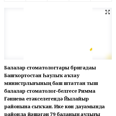
Балалар стоматологтары бригадаһы
Башҡортостан Һаулыҡ һаҡлау
министрлығының баш штаттан тыш
балалар стоматолог-белгесе Римма
Ғәниева етәкселегендә Йылайыр
районына сыҡҡан. Ике көн дауамында
районда йәшәгән 79 баланың һаулығы