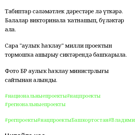
Табиптар сәләмәтлек дәрестәре лә үткәрә.
Балалар викторинала ҡатнашып, бүләктәр
ала.
Сара "Һаулыҡ һаҡлау" милли проектын
тормошҡа ашырыу сиктәрендә башҡарыла.
Фото БР Һаулыҡ һаҡлау министрлығы
сайтынан алынды.
#национальныепроекты
#нацпроекты
#региональныепроекты
#регпроекты
#нацпроектыБашкортостан
#Владими