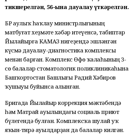
тикшерелгән, 56-һына дауалау үткәрелгән.
БР Һаулыҡ һаҡлау министрлығының
матбуғат хеҙмәте хәбәр итеүенсә, табиптар
Йылайырға КАМАЗ нигеҙендә эшләнгән
күсмә дауалау-диагностика комплексы
менән барған. Комплекс Өфө ҡалаһының 3-
сө балалар стоматологик поликлиникаһына
Башҡортостан Башлығы Радий Хәбиров
ҡушыуы буйынса алынған.
Бригада Йылайыр коррекция мәктәбендә
һәм Матрай ауылындағы социаль приют
бүлегендә булған. Комплексҡа шулай уҡ
яҡын-тирә ауылдарҙан да балалар килгән.