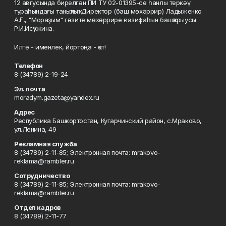
12 авгусында бирелгән ПИ ТУ 02-01395-се һанлы теркәү
тураһындағы таныҡлыҡ. Директор (баш мөхәррир) Ладыженко
А.Ғ., "Мораҙым" гәзите мөхәррире вазифаһын башҡарыусы
Р.И.Исҡужина.
Илгә - именлек, йортоңа - ҡот!
Телефон
8 (34789) 2-19-24
Эл. почта
moradym.gazeta@yandex.ru
Адрес
Республика Башкортостан, Кугарчинский район, с.Мраково,
ул.Ленина, 49
Рекламная служба
8 (34789) 2-11-85; Электронная почта: mrakovo-
reklama@rambler.ru
Сотрудничество
8 (34789) 2-11-85; Электронная почта: mrakovo-
reklama@rambler.ru
Отдел кадров
8 (34789) 2-11-77