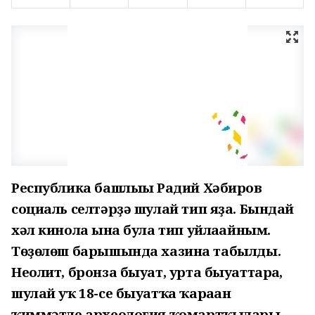
Республика башлығы Радий Хәбиров
социаль селтәрҙә шулай тип яҙа. Бындай
хәл кинола ғына була тип уйлағайным.
Төҙөлөш барышында хазина табылды.
Неолит, бронза быуат, урта быуаттарға,
шулай уҡ 18-се быуатҡа ҡараған
ҡиммәтле археология ҡомартҡылары