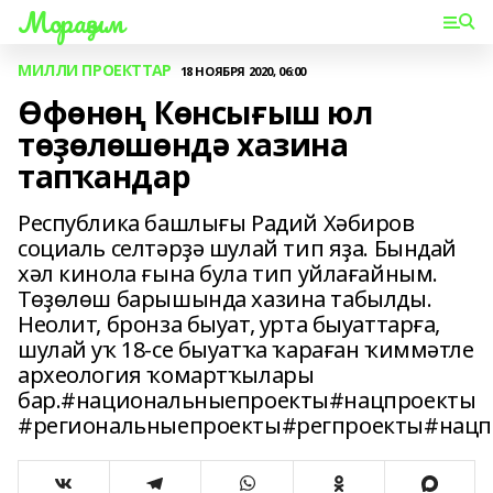
Мораҙым
МИЛЛИ ПРОЕКТТАР
18 НОЯБРЯ 2020, 06:00
Өфөнөң Көнсығыш юл
төҙөлөшөндә хазина
тапҡандар
Республика башлығы Радий Хәбиров
социаль селтәрҙә шулай тип яҙа. Бындай
хәл кинола ғына була тип уйлағайным.
Төҙөлөш барышында хазина табылды.
Неолит, бронза быуат, урта быуаттарға,
шулай уҡ 18-се быуатҡа ҡараған ҡиммәтле
археология ҡомартҡылары
бар.#национальныепроекты#нацпроекты
#региональныепроекты#регпроекты#нацп