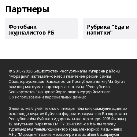
Партнеры
Фотобанк
Рубрика "Еда и
журналистов РБ
напитки"
© 2015-2026 Башҡортостан Республикаһы Күгәрсен районы
"Мораҙым" ижтимағи-сәйәси гәзитенең рәсми сайты.
Ойоштороусылары: Башҡортостан Республикаһының Матбуғат
һәм киң мәғлүмәт саралары агентлығы, "Республика
Башкортостан" нәшриәт йорто акционерҙар йәмғиәте.
Об использовании персональных данных
Элемтә, мәғлүмәт технологиялары һәм киң коммуникациялар
өлкәһендә күҙәтеү буйынса федераль хеҙмәттең Башҡортостан
Республикаһы буйынса идаралығында теркәлде. 2015 йылдың
12 авгусында бирелгән ПИ ТУ 02-01395-се һанлы теркәү
тураһындағы таныҡлыҡ. Директор (баш мөхәррир) Ладыженко
А.Ғ., "Мораҙым" гәзите мөхәррире вазифаһын башҡарыусы