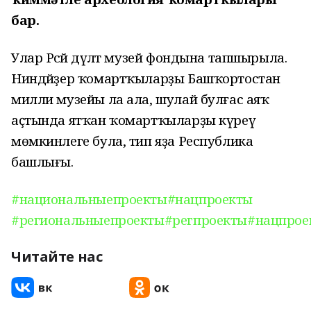
бар.
Улар Рәсәй дәүләт музей фондына тапшырыла.
Ниндәйҙер ҡомартҡыларҙы Башҡортостан
милли музейы ла ала, шулай булғас аяҡ
аҫтында ятҡан ҡомартҡыларҙы күреү
мөмкинлеге була, тип яҙа Республика
башлығы.
#национальныепроекты
#нацпроекты
#региональныепроекты
#регпроекты
#нацпрое
Читайте нас