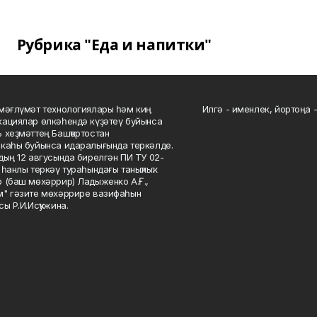
Рубрика "Еда и напитки"
мәғлүмәт технологиялары һәм киң
Илгә - именлек, йортоңа - 
ациялар өлкәһендә күҙәтеү буйынса
 хеҙмәттең Башҡортостан
каһы буйынса идаралығында теркәлде.
дың 12 авгусында бирелгән ПИ ТУ 02-
һанлы теркәү тураһындағы таныҡлыҡ.
 (баш мөхәррир) Ладыженко А.Ғ.,
" гәзите мөхәррире вазифаһын
сы Р.И.Исҡужина.