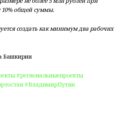
размере не более 5 млн рублей при
 10% общей суммы.
зуется создать как минимум два рабочих
за Башкирии
оекты
#региональныепроекты
ртостан
#ВладимирПутин