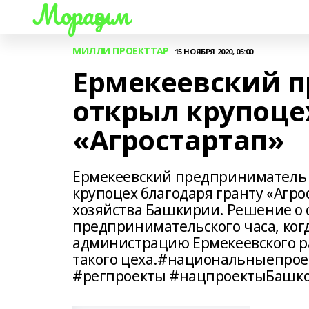
Мораҙым
МИЛЛИ ПРОЕКТТАР
15 НОЯБРЯ 2020, 05:00
Ермекеевский 
открыл крупоце
«Агростартап»
Ермекеевский предприниматель 
крупоцех благодаря гранту «Агро
хозяйства Башкирии. Решение о 
предпринимательского часа, ког
администрацию Ермекеевского ра
такого цеха.#национальныепро
#регпроекты #нацпроектыБашко