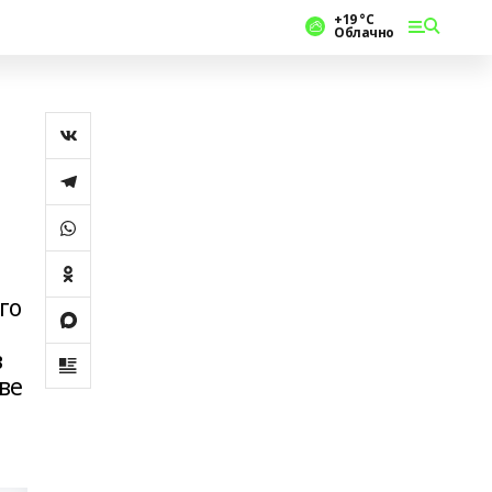
+19 °С
Облачно
го
в
ве