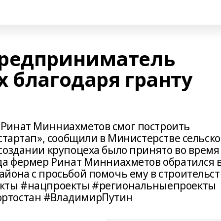
предприниматель
х благодаря гранту
Ринат Минниахметов смог построить
стартап», сообщили в Министерстве сельско
создании крупоцеха было принято во время
да фермер Ринат Минниахметов обратился 
йона с просьбой помочь ему в строительст
екты #нацпроекты #региональныепроекты
ртостан #ВладимирПутин