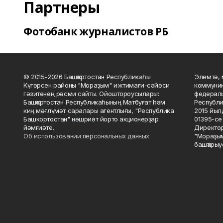
Партнеры
Фотобанк журналистов РБ
© 2015-2026 Башҡортостан Республикаһы
Элемтә, 
Күгәрсен районы "Мораҙым" ижтимағи-сәйәси
коммуник
гәзитенең рәсми сайты. Ойоштороусылары:
федераль
Башҡортостан Республикаһының Матбуғат һәм
Республи
киң мәғлүмәт саралары агентлығы, "Республика
2015 йыл
Башкортостан" нәшриәт йорто акционерҙар
01395-се 
йәмғиәте.
Директор
Об использовании персональных данных
"Мораҙым
башҡарыу