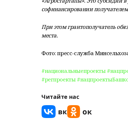
«Агростартапы». Это субсидии в 
софинансировании получателем
При этом грантополучатель обя
места.
Фото: пресс-служба Минсельхо
#национальныепроекты
#нацпр
#регпроекты
#нацпроектыБашко
Читайте нас