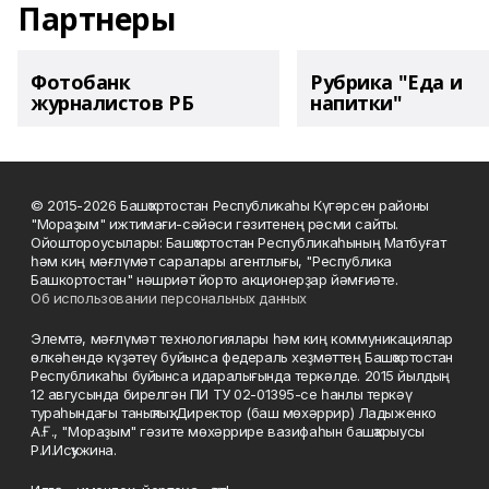
Партнеры
Фотобанк
Рубрика "Еда и
журналистов РБ
напитки"
© 2015-2026 Башҡортостан Республикаһы Күгәрсен районы
"Мораҙым" ижтимағи-сәйәси гәзитенең рәсми сайты.
Ойоштороусылары: Башҡортостан Республикаһының Матбуғат
һәм киң мәғлүмәт саралары агентлығы, "Республика
Башкортостан" нәшриәт йорто акционерҙар йәмғиәте.
Об использовании персональных данных
Элемтә, мәғлүмәт технологиялары һәм киң коммуникациялар
өлкәһендә күҙәтеү буйынса федераль хеҙмәттең Башҡортостан
Республикаһы буйынса идаралығында теркәлде. 2015 йылдың
12 авгусында бирелгән ПИ ТУ 02-01395-се һанлы теркәү
тураһындағы таныҡлыҡ. Директор (баш мөхәррир) Ладыженко
А.Ғ., "Мораҙым" гәзите мөхәррире вазифаһын башҡарыусы
Р.И.Исҡужина.