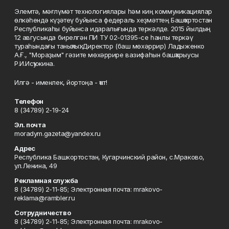
Элемтә, мәғлүмәт технологиялары һәм киң коммуникациялар
өлкәһендә күҙәтеү буйынса федераль хеҙмәттең Башҡортостан
Республикаһы буйынса идаралығында теркәлде. 2015 йылдың
12 авгусында бирелгән ПИ ТУ 02-01395-се һанлы теркәү
тураһындағы таныҡлыҡ. Директор (баш мөхәррир) Ладыженко
А.Ғ., "Мораҙым" гәзите мөхәррире вазифаһын башҡарыусы
Р.И.Исҡужина.
Илгә - именлек, йортоңа - ҡот!
Телефон
8 (34789) 2-19-24
Эл. почта
moradym.gazeta@yandex.ru
Адрес
Республика Башкортостан, Кугарчинский район, с.Мраково,
ул.Ленина, 49
Рекламная служба
8 (34789) 2-11-85; Электронная почта: mrakovo-
reklama@rambler.ru
Сотрудничество
8 (34789) 2-11-85; Электронная почта: mrakovo-