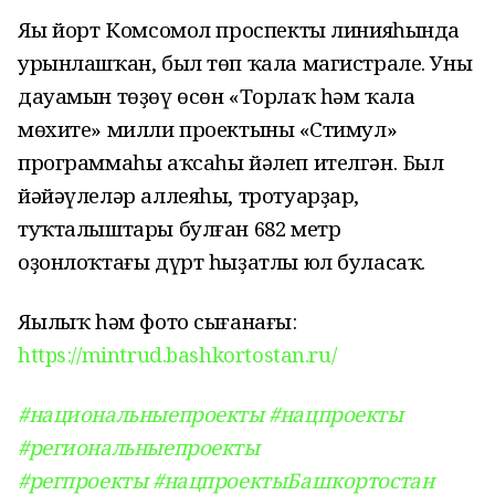
Яңы йорт Комсомол проспекты линияһында
урынлашҡан, был төп ҡала магистрале. Уның
дауамын төҙөү өсөн «Торлаҡ һәм ҡала
мөхите» милли проектының «Стимул»
программаһы аҡсаһы йәлеп ителгән. Был
йәйәүлеләр аллеяһы, тротуарҙар,
туҡталыштары булған 682 метр
оҙонлоҡтағы дүрт һыҙатлы юл буласаҡ.
Яңылыҡ һәм фото сығанағы:
https://mintrud.bashkortostan.ru/
#национальныепроекты
#нацпроекты
#региональныепроекты
#регпроекты
#нацпроектыБашкортостан