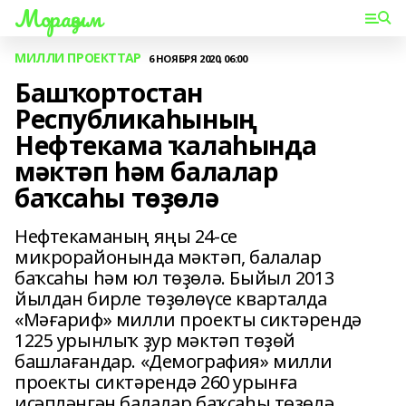
Мораҙым
МИЛЛИ ПРОЕКТТАР
6 НОЯБРЯ 2020, 06:00
Башҡортостан
Республикаһының
Нефтекама ҡалаһында
мәктәп һәм балалар
баҡсаһы төҙөлә
Нефтекаманың яңы 24-се
микрорайонында мәктәп, балалар
баҡсаһы һәм юл төҙөлә. Быйыл 2013
йылдан бирле төҙөлөүсе кварталда
«Мәғариф» милли проекты сиктәрендә
1225 урынлыҡ ҙур мәктәп төҙөй
башлағандар. «Демография» милли
проекты сиктәрендә 260 урынға
иҫәпләнгән балалар баҡсаһы төҙөлә.