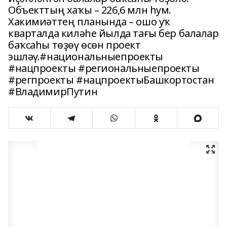
Объекттың хаҡы – 226,6 млн һум.
Хакимиәттең планында – ошо уҡ
кварталда киләһе йылда тағы бер балалар
баҡсаһы төҙөү өсөн проект
эшләү.#национальныепроекты
#нацпроекты #региональныепроекты
#регпроекты #нацпроектыБашкортостан
#ВладимирПутин