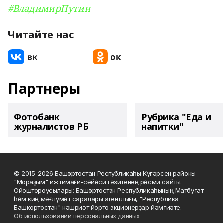
#ВладимирПутин
Читайте нас
Партнеры
Фотобанк
Рубрика "Еда и
журналистов РБ
напитки"
© 2015-2026 Башҡортостан Республикаһы Күгәрсен районы
"Мораҙым" ижтимағи-сәйәси гәзитенең рәсми сайты.
Ойоштороусылары: Башҡортостан Республикаһының Матбуғат
һәм киң мәғлүмәт саралары агентлығы, "Республика
Башкортостан" нәшриәт йорто акционерҙар йәмғиәте.
Об использовании персональных данных