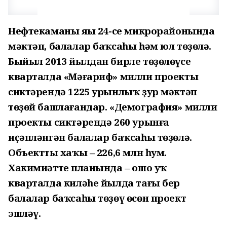
Нефтекаманың яңы 24-се микрорайонында
мәктәп, балалар баҡсаһы һәм юл төҙөлә.
Быйыл 2013 йылдан бирле төҙөлөүсе
кварталда «Мәғариф» милли проекты
сиктәрендә 1225 урынлыҡ ҙур мәктәп
төҙөй башлағандар. «Демография» милли
проекты сиктәрендә 260 урынға
иҫәпләнгән балалар баҡсаһы төҙөлә.
Объекттың хаҡы – 226,6 млн һум.
Хакимиәттең планында – ошо уҡ
кварталда киләһе йылда тағы бер
балалар баҡсаһы төҙөү өсөн проект
эшләү.