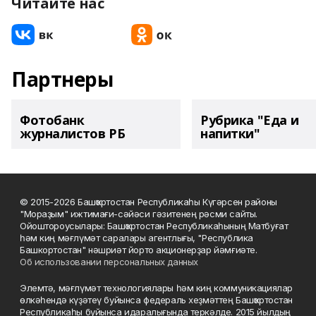
Читайте нас
Партнеры
Фотобанк
Рубрика "Еда и
журналистов РБ
напитки"
© 2015-2026 Башҡортостан Республикаһы Күгәрсен районы
"Мораҙым" ижтимағи-сәйәси гәзитенең рәсми сайты.
Ойоштороусылары: Башҡортостан Республикаһының Матбуғат
һәм киң мәғлүмәт саралары агентлығы, "Республика
Башкортостан" нәшриәт йорто акционерҙар йәмғиәте.
Об использовании персональных данных
Элемтә, мәғлүмәт технологиялары һәм киң коммуникациялар
өлкәһендә күҙәтеү буйынса федераль хеҙмәттең Башҡортостан
Республикаһы буйынса идаралығында теркәлде. 2015 йылдың