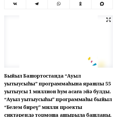
Быйыл Башҡортостанда “Ауыл
уҡытыусыһы” программаһына ярашлы 55
уҡытыусы 1 миллион һум аҡсаға эйә булды.
“Ауыл уҡытыусыһы” программаһы быйыл
“Белем биреү” милли проекты
сиктәрендә тормошҡа ашырыла башланы.