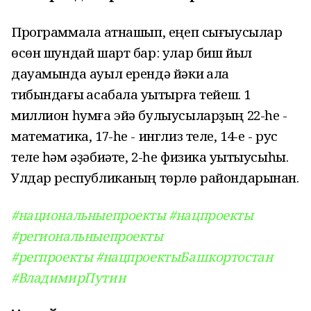
Программала ҡатнашып, еңеп сығыусылар
өсөн шундай шарт бар: улар биш йыл
дауамында ауыл ерендә йәки ҡала
тибындағы ҡасабала уҡытырға тейеш. 1
миллион һумға эйә булыусыларҙың 22-һе -
математика, 17-һе - инглиз теле, 14-е - рус
теле һәм әҙәбиәте, 2-һе физика уҡытыусыһы.
Улдар республиканың төрлө райондарынан.
#национальныепроекты
#нацпроекты
#региональныепроекты
#регпроекты
#нацпроектыБашкортостан
#ВладимирПутин