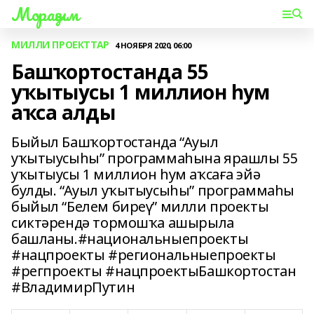
Мораҙым
МИЛЛИ ПРОЕКТТАР
4 НОЯБРЯ 2020, 06:00
Башҡортостанда 55
уҡытыусы 1 миллион һум
аҡса алды
Быйыл Башҡортостанда “Ауыл
уҡытыусыһы” программаһына ярашлы 55
уҡытыусы 1 миллион һум аҡсаға эйә
булды. “Ауыл уҡытыусыһы” программаһы
быйыл “Белем биреү” милли проекты
сиктәрендә тормошҡа ашырыла
башланы.#национальныепроекты
#нацпроекты #региональныепроекты
#регпроекты #нацпроектыБашкортостан
#ВладимирПутин