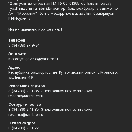
12 авгусында бирелгән ПИ ТУ 02-01395-се һанлы теркәү
тураһындағы таныҡлыҡ. Директор (баш мөхәррир) Ладыженко
А.Ғ., "Мораҙым" гәзите мөхәррире вазифаһын башҡарыусы
Р.И.Исҡужина.
Илгә - именлек, йортоңа - ҡот!
Телефон
8 (34789) 2-19-24
Эл. почта
moradym.gazeta@yandex.ru
Адрес
Республика Башкортостан, Кугарчинский район, с.Мраково,
ул.Ленина, 49
Рекламная служба
8 (34789) 2-11-85; Электронная почта: mrakovo-
reklama@rambler.ru
Сотрудничество
8 (34789) 2-11-85; Электронная почта: mrakovo-
reklama@rambler.ru
Отдел кадров
8 (34789) 2-11-77