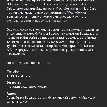
© 2015-2026 Башҡортостан Республикаһы Күгәрсен районы
"Мораҙым" ижтимағи-сәйәси гәзитенең рәсми сайты.
Ойоштороусылары: Башҡортостан Республикаһының Матбуғат
һәм киң мәғлүмәт саралары агентлығы, "Республика
Башкортостан" нәшриәт йорто акционерҙар йәмғиәте.
Об использовании персональных данных
Элемтә, мәғлүмәт технологиялары һәм киң коммуникациялар
өлкәһендә күҙәтеү буйынса федераль хеҙмәттең Башҡортостан
Республикаһы буйынса идаралығында теркәлде. 2015 йылдың
12 авгусында бирелгән ПИ ТУ 02-01395-се һанлы теркәү
тураһындағы таныҡлыҡ. Директор (баш мөхәррир) Ладыженко
А.Ғ., "Мораҙым" гәзите мөхәррире вазифаһын башҡарыусы
Р.И.Исҡужина.
Илгә - именлек, йортоңа - ҡот!
Телефон
8 (34789) 2-19-24
Эл. почта
moradym.gazeta@yandex.ru
Адрес
Республика Башкортостан, Кугарчинский район, с.Мраково,
ул.Ленина, 49