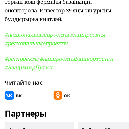
торған ҡош фермаһы базаһында
ойошторола. Инвестор 39 яңы эш урыны
булдырырға ниәтләй.
#национальныепроекты
#нацпроекты
#региональныепроекты
#регпроекты
#нацпроектыБашкортостан
#ВладимирПутин
Читайте нас
Партнеры