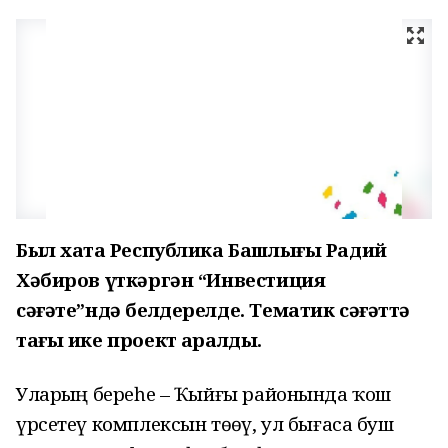
Был хаҡта Республика Башлығы Радий
Хәбиров үткәргән “Инвестиция
сәғәте”ндә белдерелде. Тематик сәғәттә
тағы ике проект ҡаралды.
Уларҙың береһе – Ҡыйғы районында ҡош
үрсетеү комплексын төҙөү, ул бығаса буш