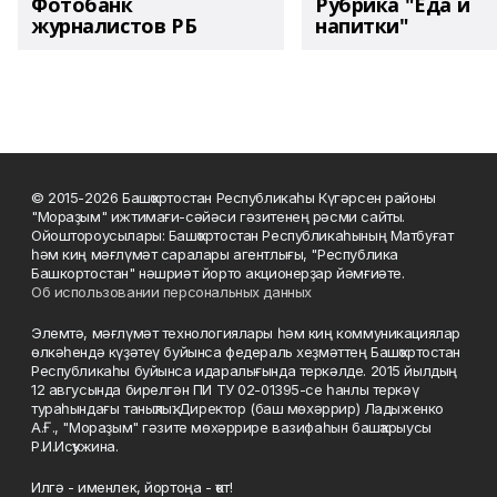
Фотобанк
Рубрика "Еда и
журналистов РБ
напитки"
© 2015-2026 Башҡортостан Республикаһы Күгәрсен районы
"Мораҙым" ижтимағи-сәйәси гәзитенең рәсми сайты.
Ойоштороусылары: Башҡортостан Республикаһының Матбуғат
һәм киң мәғлүмәт саралары агентлығы, "Республика
Башкортостан" нәшриәт йорто акционерҙар йәмғиәте.
Об использовании персональных данных
Элемтә, мәғлүмәт технологиялары һәм киң коммуникациялар
өлкәһендә күҙәтеү буйынса федераль хеҙмәттең Башҡортостан
Республикаһы буйынса идаралығында теркәлде. 2015 йылдың
12 авгусында бирелгән ПИ ТУ 02-01395-се һанлы теркәү
тураһындағы таныҡлыҡ. Директор (баш мөхәррир) Ладыженко
А.Ғ., "Мораҙым" гәзите мөхәррире вазифаһын башҡарыусы
Р.И.Исҡужина.
Илгә - именлек, йортоңа - ҡот!