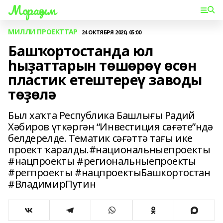
Мораҙым
МИЛЛИ ПРОЕКТТАР
24 ОКТЯБРЯ 2020, 05:00
Башҡортостанда юл
һыҙаттарын төшөрөү өсөн
пластик етештереү заводы
төҙөлә
Был хаҡта Республика Башлығы Радий
Хәбиров үткәргән “Инвестиция сәғәте”ндә
белдерелде. Тематик сәғәттә тағы ике
проект ҡаралды.#национальныепроекты
#нацпроекты #региональныепроекты
#регпроекты #нацпроектыБашкортостан
#ВладимирПутин