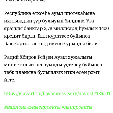
Республика етәксеһе ауыл ипотекаһына
ихтыяждың ҙур булыуын билдәләне. Уға
ярашлы банктар 2,78 миллиард һумлыҡ 1400
кредит биргән. Был күрһәткес буйынса
Башҡортостан илдә икенсе урынды биләй.
Радий Хәбиров Рәсәйҙең Ауыл хужалығы
министрлығына ауылды үҫтереү буйынса
төбәк планына булышлыҡ иткән өсөн рәхмәт
әйтте.
https://glavarb.ru/bash/press_serv/novosti/136541.
#национальныепроекты
#нацпроекты