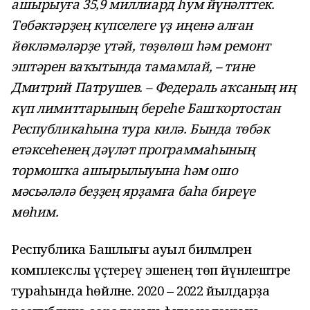
ашырыуға 35,9 миллиард һум йүнәлттек.
Төбәктәрҙең күпселеге үҙ иңенә алған
йөкләмәләрҙе үтәй, төҙөлөш һәм ремонт
эштәрен ваҡытында тамамлай, – тине
Дмитрий Патрушев. – Федераль аҡсаның иң
күп лимиттарының береһе Башҡортостан
Республикаһына тура килә. Бында төбәк
етәксеһенең дәүләт программаһының
тормошҡа ашырылыуына һәм ошо
мәсьәләлә беҙҙең ярҙамға баһа биреүе
мөһим.
Республика Башлығы ауыл биләмәләрен
комплекслы үҫтереү эшенең төп йүнәлештәре
тураһында һөйләне. 2020 – 2022 йылдарҙа