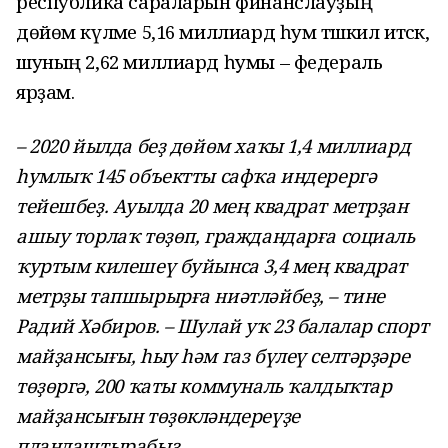
республика сараларын финанслауҙың
дөйөм күләме 5,16 миллиард һум тәшкил итәсәк,
шуның 2,62 миллиард һумы – федераль
ярҙам.
– 2020 йылда беҙ дөйөм хаҡы 1,4 миллиард
һумлыҡ 145 объектты сафҡа индерергә
тейешбеҙ. Ауылда 20 мең квадрат метрҙан
ашыу торлаҡ төҙөп, граждандарға социаль
ҡуртым килешеү буйынса 3,4 мең квадрат
метрҙы тапшырырға ниәтләйбеҙ, – тине
Радий Хәбиров. – Шулай уҡ 23 балалар спорт
майҙансығы, һыу һәм газ бүлеү селтәрҙәре
төҙөргә, 200 ҡаты коммуналь ҡалдыҡтар
майҙансығын төҙөкләндереүҙе
планлаштырабыҙ.