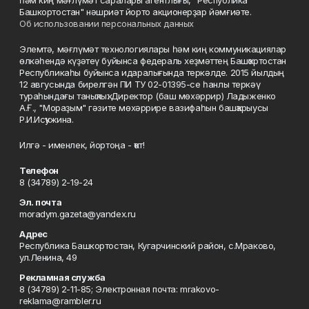
һәм киң мәғлүмәт саралары агентлығы, "Республика
Башкортостан" нәшриәт йорто акционерҙар йәмғиәте.
Об использовании персональных данных
Элемтә, мәғлүмәт технологиялары һәм киң коммуникациялар
өлкәһендә күҙәтеү буйынса федераль хеҙмәттең Башҡортостан
Республикаһы буйынса идаралығында теркәлде. 2015 йылдың
12 авгусында бирелгән ПИ ТУ 02-01395-се һанлы теркәү
тураһындағы таныҡлыҡ. Директор (баш мөхәррир) Ладыженко
А.Ғ., "Мораҙым" гәзите мөхәррире вазифаһын башҡарыусы
Р.И.Исҡужина.
Илгә - именлек, йортоңа - ҡот!
Телефон
8 (34789) 2-19-24
Эл. почта
moradym.gazeta@yandex.ru
Адрес
Республика Башкортостан, Кугарчинский район, с.Мраково,
ул.Ленина, 49
Рекламная служба
8 (34789) 2-11-85; Электронная почта: mrakovo-
reklama@rambler.ru