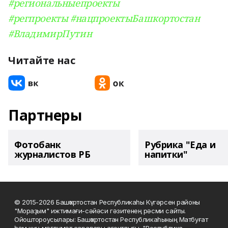
#региональныепроекты
#регпроекты
#нацпроектыБашкортостан
#ВладимирПутин
Читайте нас
Партнеры
Фотобанк
Рубрика "Еда и
журналистов РБ
напитки"
© 2015-2026 Башҡортостан Республикаһы Күгәрсен районы
"Мораҙым" ижтимағи-сәйәси гәзитенең рәсми сайты.
Ойоштороусылары: Башҡортостан Республикаһының Матбуғат