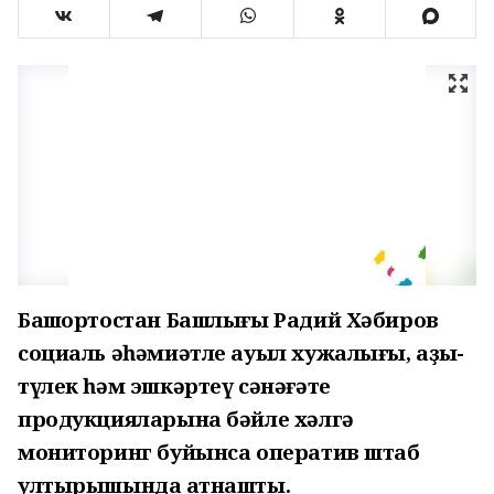
Башҡортостан Башлығы Радий Хәбиров
социаль әһәмиәтле ауыл хужалығы, аҙыҡ-
түлек һәм эшкәртеү сәнәғәте
продукцияларына бәйле хәлгә
мониторинг буйынса оператив штаб
ултырышында ҡатнашты.