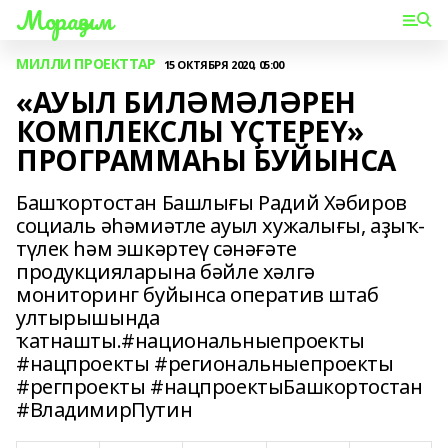
Мораҙым
МИЛЛИ ПРОЕКТТАР
15 ОКТЯБРЯ 2020, 05:00
«АУЫЛ БИЛӘМӘЛӘРЕН
КОМПЛЕКСЛЫ ҮҪТЕРЕҮ»
ПРОГРАММАҺЫ БУЙЫНСА
Башҡортостан Башлығы Радий Хәбиров
социаль әһәмиәтле ауыл хужалығы, аҙыҡ-
түлек һәм эшкәртеү сәнәғәте
продукцияларына бәйле хәлгә
мониторинг буйынса оператив штаб
ултырышында
ҡатнашты.#национальныепроекты
#нацпроекты #региональныепроекты
#регпроекты #нацпроектыБашкортостан
#ВладимирПутин