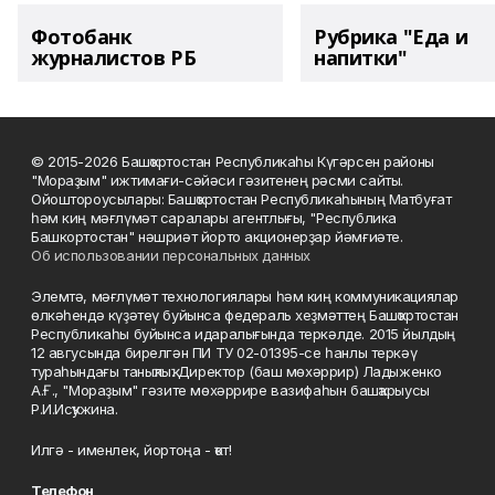
Фотобанк
Рубрика "Еда и
журналистов РБ
напитки"
© 2015-2026 Башҡортостан Республикаһы Күгәрсен районы
"Мораҙым" ижтимағи-сәйәси гәзитенең рәсми сайты.
Ойоштороусылары: Башҡортостан Республикаһының Матбуғат
һәм киң мәғлүмәт саралары агентлығы, "Республика
Башкортостан" нәшриәт йорто акционерҙар йәмғиәте.
Об использовании персональных данных
Элемтә, мәғлүмәт технологиялары һәм киң коммуникациялар
өлкәһендә күҙәтеү буйынса федераль хеҙмәттең Башҡортостан
Республикаһы буйынса идаралығында теркәлде. 2015 йылдың
12 авгусында бирелгән ПИ ТУ 02-01395-се һанлы теркәү
тураһындағы таныҡлыҡ. Директор (баш мөхәррир) Ладыженко
А.Ғ., "Мораҙым" гәзите мөхәррире вазифаһын башҡарыусы
Р.И.Исҡужина.
Илгә - именлек, йортоңа - ҡот!
Телефон