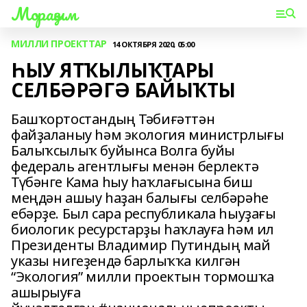
Мораҙым
МИЛЛИ ПРОЕКТТАР
14 ОКТЯБРЯ 2020, 05:00
ҺЫУ ЯТҠЫЛЫҠТАРЫ
СЕЛБӘРӘГӘ БАЙЫҠТЫ
Башҡортостандың Тәбиғәттән
файҙаланыу һәм экология министрлығы
Балыҡсылыҡ буйынса Волга буйы
федераль агентлығы менән берлектә
Түбәнге Кама һыу һаҡлағысына биш
меңдән ашыу һаҙан балығы селбәрәһе
ебәрҙе. Был сара республикала һыуҙағы
биологик ресурстарҙы һаҡлауға һәм ил
Президенты Владимир Путиндың май
указы нигеҙендә барлыҡҡа килгән
“Экология” милли проектын тормошҡа
ашырыуға