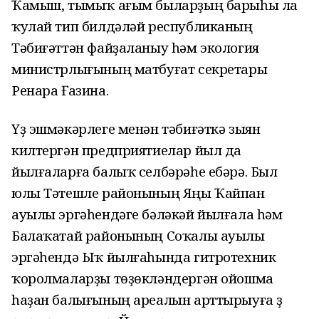
Ҡамыш, тымыҡ ағым быларҙың барыһы ла
ҡулай тип билдәләй республиканың
Тәбиғәттән файҙаланыу һәм экология
министрлығының матбуғат секретары
Ренара Ғазина.
Үҙ эшмәкәрлеге менән тәбиғәткә зыян
килтергән предприятиелар йыл да
йылғаларға балыҡ селбәрәһе ебәрә. Был
юлы Тәтешле районының Яңы Ҡайпан
ауылы эргәһендәге бәләкәй йылғала һәм
Балаҡатай районының Соҡалы ауылы
эргәһендә Ыҡ йылғаһында гитротехник
ҡоролмаларҙы төҙөкләндергән ойошма
һаҙан балығының ареалын арттырыуға үҙ