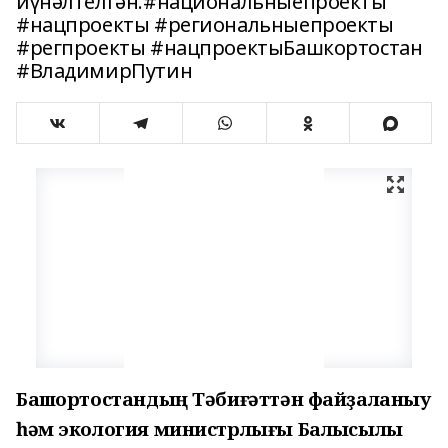
йүнәлтелгән.#национальныепроекты
#нацпроекты #региональныепроекты
#регпроекты #нацпроектыБашкортостан
#ВладимирПутин
Башҡортостандың Тәбиғәттән файҙаланыу
һәм экология министрлығы Балыҡсылыҡ