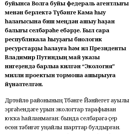
буйынса Волга буйы федераль агентлығы
менән берлектә Түбәнге Кама һыу
һаҡлағысына биш меңдән ашыу һаҙан
балығы селбәрәһе ебәрҙе. Был сара
республикала һыуҙағы биологик
ресурстарҙы һаҡлауға һәм ил Президенты
Владимир Путиндың май указы
нигеҙендә барлыҡҡа килгән “Экология”
милли проектын тормошҡа ашырыуға
йүнәлтелгән.
Дүртөйлө районының Түбәнге Йәнйегет ауылы
эргәһендәге урын экологтар тарафынан
юҡҡа һайланмаған: бында селбәрәгә үҫер
өсөн тәбиғәт уңайлы шарттар булдырған.