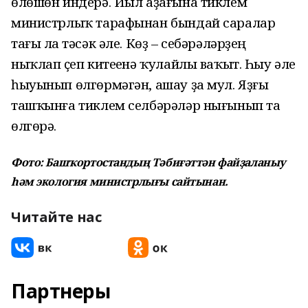
өлөшөн индерә. Йыл аҙағына тиклем
министрлыҡ тарафынан бындай саралар
тағы ла үтәсәк әле. Көҙ – себәрәләрҙең
ныҡлап үҫеп китеүенә ҡулайлы ваҡыт. Һыу әле
һыуынып өлгөрмәгән, ашау ҙа мул. Яҙғы
ташҡынға тиклем селбәрәләр нығынып та
өлгөрә.
Фото: Башҡортостандың Тәбиғәттән файҙаланыу
һәм экология министрлығы сайтынан.
Читайте нас
Партнеры