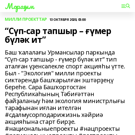
Мораҙым
МИЛЛИ ПРОЕКТТАР
13 ОКТЯБРЯ 2020, 05:00
“Сүп-сар тапшыр – ғүмер
бүләк ит”
Баш ҡалалағы Урмансылар паркында
“Сүп-сар тапшыр - ғүмер бүләк ит” тип
аталған үҙенсәлекле спорт акцияһы үтте.
Был - "Экология" милли проекты
сиктәрендә башҡарылған эштәрҙеңү
береһе. Сара Башҡортостан
Республикаһының Тәбиғәттән
файҙаланыу һәм экология министрлығы
тарафынан иғлан ителгән
#сдалмусорподарижизнь хәйриә
акцияһына старт бирҙе.
#национальныепроекты #нацпроекты