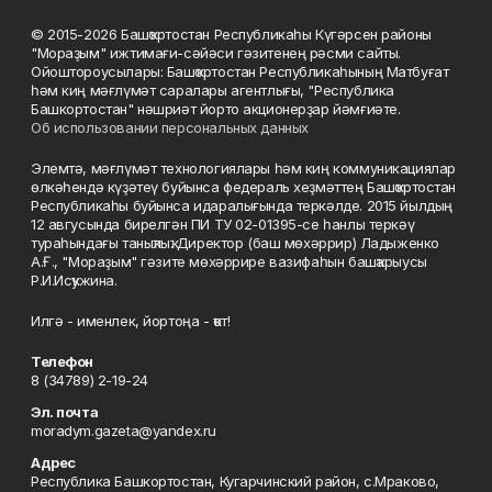
© 2015-2026 Башҡортостан Республикаһы Күгәрсен районы
"Мораҙым" ижтимағи-сәйәси гәзитенең рәсми сайты.
Ойоштороусылары: Башҡортостан Республикаһының Матбуғат
һәм киң мәғлүмәт саралары агентлығы, "Республика
Башкортостан" нәшриәт йорто акционерҙар йәмғиәте.
Об использовании персональных данных
Элемтә, мәғлүмәт технологиялары һәм киң коммуникациялар
өлкәһендә күҙәтеү буйынса федераль хеҙмәттең Башҡортостан
Республикаһы буйынса идаралығында теркәлде. 2015 йылдың
12 авгусында бирелгән ПИ ТУ 02-01395-се һанлы теркәү
тураһындағы таныҡлыҡ. Директор (баш мөхәррир) Ладыженко
А.Ғ., "Мораҙым" гәзите мөхәррире вазифаһын башҡарыусы
Р.И.Исҡужина.
Илгә - именлек, йортоңа - ҡот!
Телефон
8 (34789) 2-19-24
Эл. почта
moradym.gazeta@yandex.ru
Адрес
Республика Башкортостан, Кугарчинский район, с.Мраково,