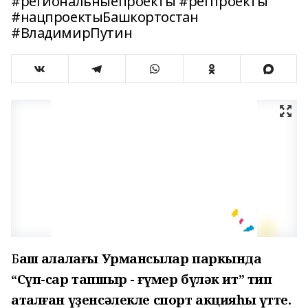
#региональныепроекты #регпроекты
#нацпроектыБашкортостан
#ВладимирПутин
Б
аш ҡалалағы Урмансылар паркында
“Сүп-сар тапшыр - ғүмер бүләк ит” тип
аталған үҙенсәлекле спорт акцияһы үтте.