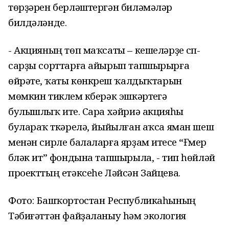
төрҙәрен берләштергән биләмәләр
билдәләнде.
- Акцияның төп маҡсаты – кешеләрҙе сүп-
сарҙы сорттарға айырып тапшырырға
өйрәтеү, ҡаты көнкүреш ҡалдыҡтарын
мөмкин тиклем күберәк эшкәртеүгә
булышлыҡ итеү. Сара хәйриә акцияһы
булараҡ үткәрелә, йыйылған аҡса яман шеш
менән сирле балаларға ярҙам итеүсе “Ғүмер
бүләк ит” фондына тапшырыла, - тип һөйләй
проекттың етәксеһе Ләйсән Зайцева.
Фото: Башҡортостан Республикаһының
Тәбиғәттән файҙаланыу һәм экология