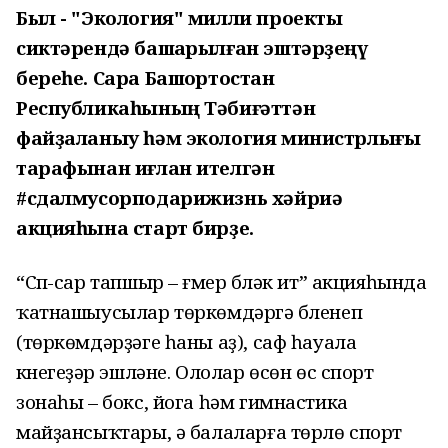
Был - "Экология" милли проекты
сиктәрендә башҡарылған эштәрҙеңү
береһе. Сара Башҡортостан
Республикаһының Тәбиғәттән
файҙаланыу һәм экология министрлығы
тарафынан иғлан ителгән
#сдалмусорподарижизнь хәйриә
акцияһына старт бирҙе.
“Сүп-сар тапшыр – ғүмер бүләк ит” акцияһында
ҡатнашыусылар төркөмдәргә бүленеп
(төркөмдәрҙәге һаны аҙ), саф һауала
күнегеүҙәр эшләне. Ололар өсөн өс спорт
зонаһы – бокс, йога һәм гимнастика
майҙансыҡтары, ә балаларға төрлө спорт