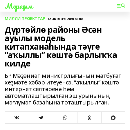
Мораҙым
МИЛЛИ ПРОЕКТТАР
12 ОКТЯБРЯ 2020, 05:00
Дүртөйлө районы Әсән
ауылы модель
китапханаһында тәүге
“аҡыллы” кәштә барлыҡҡа
килде
БР Мәҙәниәт министрлығының матбуғат
хеҙмәте хәбәр итеүенсә, “аҡыллы” кәштә
интернет селтәренә һәм
автоматлаштырылған эш урынының
мәғлүмәт базаһына тоташтырылған.