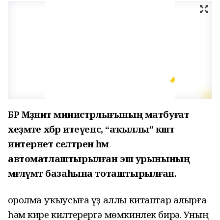
БР Мәҙәниәт министрлығының матбуғат
хеҙмәте хәбәр итеүенсә, “аҡыллы” кәштә
интернет селтәренә һәм
автоматлаштырылған эш урынының
мәғлүмәт базаһына тоташтырылған.
Ҡоролма уҡыусыға үҙ аллы китаптар алырға
һәм кире килтерергә мөмкинлек бирә. Уның