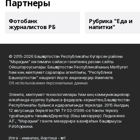
Партнеры
Фотобанк
Рубрика "Еда и
журналистов РБ
напитки"
© 2015-2026 Башҡортостан Республикаһы Күгәрсен районы
"Мораҙым" ижтимағи-сәйәси гәзитенең рәсми сайты.
Ойоштороусылары: Башҡортостан Республикаһының Матбуғат
һәм киң мәғлүмәт саралары агентлығы, "Республика
Башкортостан" нәшриәт йорто акционерҙар йәмғиәте.
Об использовании персональных данных
Элемтә, мәғлүмәт технологиялары һәм киң коммуникациялар
өлкәһендә күҙәтеү буйынса федераль хеҙмәттең Башҡортостан
Республикаһы буйынса идаралығында теркәлде. 2015 йылдың
12 авгусында бирелгән ПИ ТУ 02-01395-се һанлы теркәү
тураһындағы таныҡлыҡ. Директор (баш мөхәррир) Ладыженко
А.Ғ., "Мораҙым" гәзите мөхәррире вазифаһын башҡарыусы
Р.И.Исҡужина.
Илгә - именлек, йортоңа - ҡот!