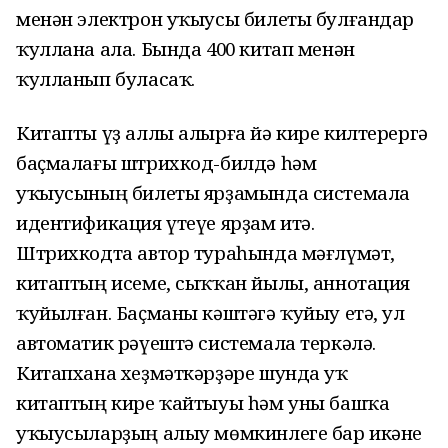
менән электрон уҡыусы билеты булғандар
ҡуллана ала. Бында 400 китап менән
ҡулланып буласаҡ.
Китапты үҙ аллы алырға йә кире килтерергә
баҫмалағы штрихкод-билдә һәм
уҡыусының билеты ярҙамында системала
идентификация үтеүе ярҙам итә.
Штрихкодта автор тураһында мәғлүмәт,
китаптың исеме, сыҡҡан йылы, аннотация
ҡуйылған. Баҫманы кәштәгә ҡуйыу етә, ул
автоматик рәүештә системала теркәлә.
Китапхана хеҙмәткәрҙәре шунда уҡ
китаптың кире ҡайтыуы һәм уны башҡа
уҡыусыларҙың алыу мөмкинлеге бар икәне