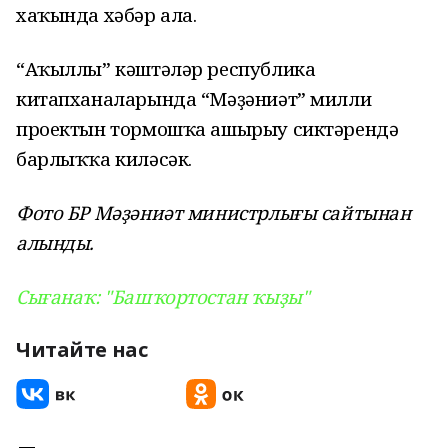
хаҡында хәбәр ала.
“Аҡыллы” кәштәләр республика
китапханаларында “Мәҙәниәт” милли
проектын тормошҡа ашырыу сиктәрендә
барлыҡҡа киләсәк.
Фото БР Мәҙәниәт министрлығы сайтынан
алынды.
Сығанаҡ: "Башҡортостан ҡыҙы"
Читайте нас