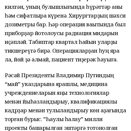
килгән, уның булышлығында һүрәттәр аныҡ
һәм сифатлыраҡ күренә. Хирургтарҙың шәхси
дозиметры бар. Һәр операция ваҡытында был
приборҙар йотолоусы радиация миҡдарын
иҫәпләй. Табиптар квартал һайын уларҙы
тикшереүгә бирә. Операцияларҙан һуң яра
ла, йөй ҙә ҡалмай, пациент тиҙерәк һауыға.
Рәсәй Президенты Владимир Путиндың
“май” указдарына ярашлы, медицина
учреждениеларын яңы технологиялар
менән йыһазландырыу, квалификациялы
кадрҙар менән тулыландырыу көн ҡаҙағында
торған бурыс. ”Һаулыҡ һаҡлау” милли
проекты башҡарылған эштәргә тотонолған