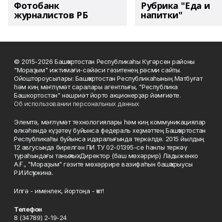
Фотобанк
Рубрика "Еда и
журналистов РБ
напитки"
© 2015-2026 Башҡортостан Республикаһы Күгәрсен районы
"Мораҙым" ижтимағи-сәйәси гәзитенең рәсми сайты.
Ойоштороусылары: Башҡортостан Республикаһының Матбуғат
һәм киң мәғлүмәт саралары агентлығы, "Республика
Башкортостан" нәшриәт йорто акционерҙар йәмғиәте.
Об использовании персональных данных
Элемтә, мәғлүмәт технологиялары һәм киң коммуникациялар
өлкәһендә күҙәтеү буйынса федераль хеҙмәттең Башҡортостан
Республикаһы буйынса идаралығында теркәлде. 2015 йылдың
12 авгусында бирелгән ПИ ТУ 02-01395-се һанлы теркәү
тураһындағы таныҡлыҡ. Директор (баш мөхәррир) Ладыженко
А.Ғ., "Мораҙым" гәзите мөхәррире вазифаһын башҡарыусы
Р.И.Исҡужина.
Илгә - именлек, йортоңа - ҡот!
Телефон
8 (34789) 2-19-24