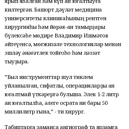
ярып яһалған һәм күп ҡан юғалтыуға
килтергән. Башҡорт дәүләт медицина
университеты клиникаһының рентген
хирургияһы һәм йөрәк-ҡан тамырҙары
бүлексәһе мөдире Владимир Ишмәтов
әйтеүенсә, мөғжизәле технологиялар менән
эшләү ҡәнәғәтлек тойғоһо һәм ләззәт
тыуҙыра.
”Был инструменттар шул тиклем
уйланылған, сифатлы, операцияларҙы ҡан
юғалтмай үткәрергә булыша. Элек 1-2 литр
ҡан юғалтылһа, әлеге осраҡта ни бары 50
миллилитр ғына,” - ти хирург.
Табиптарға заманса ангиограф та ярҙамға