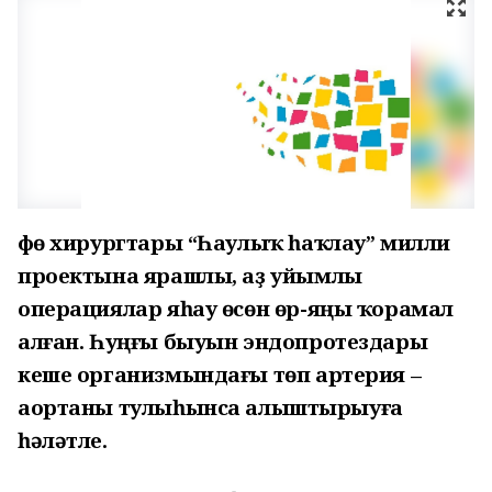
Өфө хирургтары “Һаулыҡ һаҡлау” милли
проектына ярашлы, аҙ уйымлы
операциялар яһау өсөн өр-яңы ҡорамал
алған. Һуңғы быуын эндопротездары
кеше организмындағы төп артерия –
аортаны тулыһынса алыштырыуға
һәләтле.