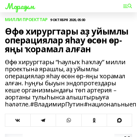
Мораҙым
МИЛЛИ ПРОЕКТТАР
9 ОКТЯБРЯ 2020, 05:00
Өфө хирургтары аҙ уйымлы
операциялар яһау өсөн өр-
яңы ҡорамал алған
Өфө хирургтары “Һаулыҡ һаҡлау” милли
проектына ярашлы, аҙ уйымлы
операциялар яһау өсөн өр-яңы ҡорамал
алған. Һуңғы быуын эндопротездары
кеше организмындағы төп артерия –
аортаны тулыһынса алыштырыуға
һәләтле.#ВладимирПутин#национальныеп