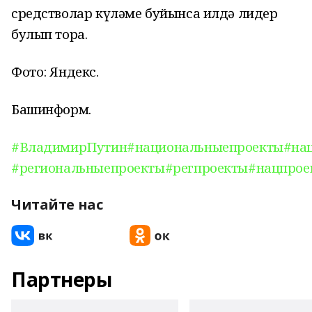
средстволар күләме буйынса илдә лидер
булып тора.
Фото: Яндекс.
Башинформ.
#ВладимирПутин
#национальныепроекты
#на
#региональныепроекты
#регпроекты
#нацпрое
Читайте нас
Партнеры