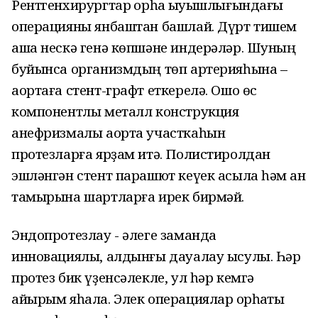
Рентгенхирургтар ҡорһаҡ ҡыуышлығындағы
операцияны янбаштан башлай. Дүрт тишем
аша нескә генә көпшәне индерәләр. Шуның
буйынса организмдың төп артерияһына –
аортаға стент-графт еткерелә. Ошо өс
компонентлы металл конструкция
анефризмалы аорта участкаһын
протезларға ярҙам итә. Полистиролдан
эшләнгән стент парашют кеүек асыла һәм ҡан
тамырына шартларға ирек бирмәй.
Эндопротезлау - әлеге заманда
инновациялы, алдынғы дауалау ысулы. Һәр
протез бик үҙенсәлекле, ул һәр кемгә
айырым яһала. Элек операциялар ҡорһаҡты