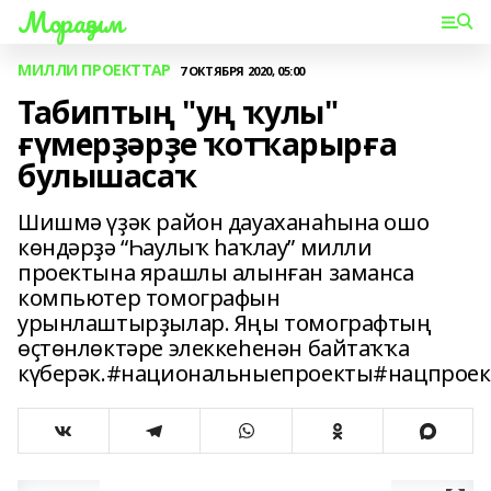
Мораҙым
МИЛЛИ ПРОЕКТТАР
7 ОКТЯБРЯ 2020, 05:00
Табиптың "уң ҡулы"
ғүмерҙәрҙе ҡотҡарырға
булышасаҡ
Шишмә үҙәк район дауаханаһына ошо
көндәрҙә “Һаулыҡ һаҡлау” милли
проектына ярашлы алынған заманса
компьютер томографын
урынлаштырҙылар. Яңы томографтың
өҫтөнлөктәре элеккеһенән байтаҡҡа
күберәк.#национальныепроекты#нацпрое