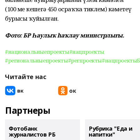
(100 мең кешегә 450 осраҡҡа тиклем) кәметеү
бурысы ҡуйылған.
Фото: БР Һаулыҡ һаҡлау министрлығы.
#национальныепроекты
#нацпроекты
#региональныепроекты
#регпроекты
#нацпроекты
Читайте нас
Партнеры
Фотобанк
Рубрика "Еда и
журналистов РБ
напитки"