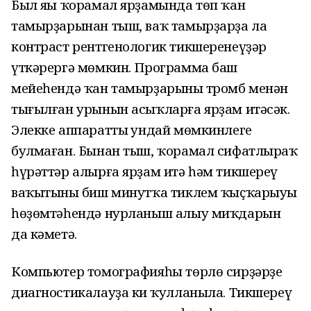
Был яңы ҡорамал ярҙамында төп ҡан
тамырҙарынан тыш, ваҡ тамырҙарҙа ла
контраст рентгенологик тикшеренеүҙәр
үткәрергә мөмкин. Программа баш
мейеһендә ҡан тамырҙарының тромб менән
тығылған урынын асыҡларға ярҙам итәсәк.
Элекке аппараттың ундай мөмкинлеге
булмаған. Бынан тыш, ҡорамал сифатлыраҡ
һүрәттәр алырға ярҙам итә һәм тикшереү
ваҡытының биш минутҡа тиклем ҡыҫҡарыуы
һөҙөмтәһендә нурланыш алыу миҡдарын
да кәметә.
Компьютер томографияһы төрлө сирҙәрҙе
диагностикалауҙа киң ҡулланыла. Тикшереү