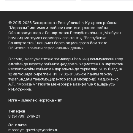
© 2015-2026 Башҡортостан Республикаһы Күгәрсен районы
"Мораҙым" ижтимағи-сәйәси гәзитенең рәсми сайты.
Ойоштороусылары: Башҡортостан Республикаһының Матбуғат
һәм киң мәғлүмәт саралары агентлығы, "Республика
Башкортостан" нәшриәт йорто акционерҙар йәмғиәте.
Об использовании персональных данных
Элемтә, мәғлүмәт технологиялары һәм киң коммуникациялар
өлкәһендә күҙәтеү буйынса федераль хеҙмәттең Башҡортостан
Республикаһы буйынса идаралығында теркәлде. 2015 йылдың
12 авгусында бирелгән ПИ ТУ 02-01395-се һанлы теркәү
тураһындағы таныҡлыҡ. Директор (баш мөхәррир) Ладыженко
А.Ғ., "Мораҙым" гәзите мөхәррире вазифаһын башҡарыусы
Р.И.Исҡужина.
Илгә - именлек, йортоңа - ҡот!
Телефон
8 (34789) 2-19-24
Эл. почта
moradym.gazeta@yandex.ru