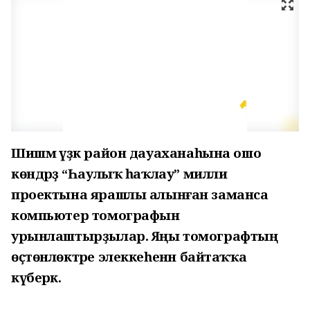
Шишмә үҙәк район дауаханаһына ошо
көндәрҙә “Һаулыҡ һаҡлау” милли
проектына ярашлы алынған заманса
компьютер томографын
урынлаштырҙылар. Яңы томографтың
өҫтөнлөктәре элеккеһенән байтаҡҡа
күберәк.