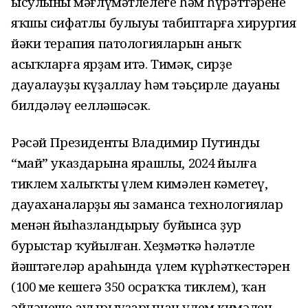
ысулының мәғлүмәтлелеге һәм һүрәттәренең
яҡшы сифатлы булыуы табиптарға хирургия
йәки терапия патологияларын аныҡ
асыҡларға ярҙам итә. Тимәк, сирҙе
дауалауҙы күҙаллау һәм тәьҫирле дауаны
билдәләү еңелләшәсәк.
Рәсәй Президенты Владимир Путиндың
“май” указдарына ярашлы, 2024 йылға
тиклем халыҡтың үлем кимәлен кәметеү,
дауаханаларҙы яңы заманса технологиялар
менән йыһазландырыу буйынса ҙур
бурыстар ҡуйылған. Хеҙмәткә һәләтле
йәштәгеләр араһында үлем күрһәткестәрен
(100 мең кешегә 350 осраҡҡа тиклем), ҡан
әйләнеше ауырыуҙарынан үлем кимәлен