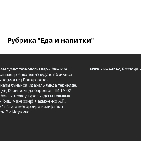
Рубрика "Еда и напитки"
мәғлүмәт технологиялары һәм киң
Илгә - именлек, йортоңа - 
ациялар өлкәһендә күҙәтеү буйынса
 хеҙмәттең Башҡортостан
каһы буйынса идаралығында теркәлде.
дың 12 авгусында бирелгән ПИ ТУ 02-
һанлы теркәү тураһындағы таныҡлыҡ.
 (баш мөхәррир) Ладыженко А.Ғ.,
" гәзите мөхәррире вазифаһын
сы Р.И.Исҡужина.