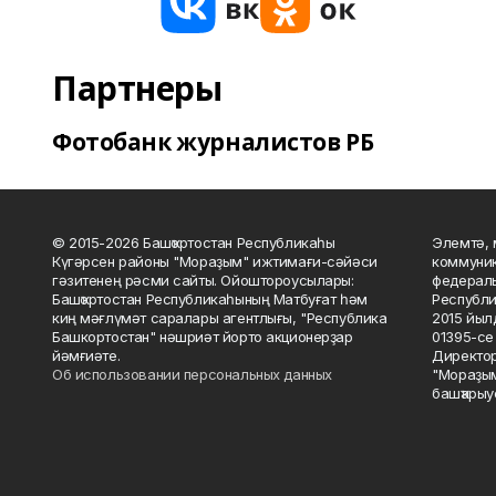
Партнеры
Фотобанк журналистов РБ
© 2015-2026 Башҡортостан Республикаһы
Элемтә, 
Күгәрсен районы "Мораҙым" ижтимағи-сәйәси
коммуник
гәзитенең рәсми сайты. Ойоштороусылары:
федераль
Башҡортостан Республикаһының Матбуғат һәм
Республи
киң мәғлүмәт саралары агентлығы, "Республика
2015 йыл
Башкортостан" нәшриәт йорто акционерҙар
01395-се 
йәмғиәте.
Директор
Об использовании персональных данных
"Мораҙым
башҡарыу