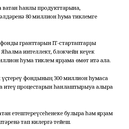
а ватан һанлы продукттарына,
әлдәренә 80 миллион һумға тиклемге
фонды гранттарын IT-стартаптарҙы
 Яһалма интеллект, блокчейн кеүек
ллион һумға тиклем ярҙамға өмөт итә ала.
н үҫтереү фондының 300 миллион һумғаса
а итеү процестарын һанлаштырыуға алырға
атан етештереүсеһенеке булырға һәм ярҙам
тәренә тап килергә тейеш.