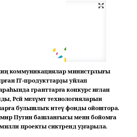
һәм киң коммуникациялар министрлығы
ырған IТ-продукттарҙы уйлап
араһында гранттарға конкурс иғлан
ды, Рәсәй мәғлүмәт технологияларын
ларға булышлыҡ итеү фонды ойоштора.
мир Путин башланғысы менән бойомға
илли проекты сиктәрендә уҙғарыла.