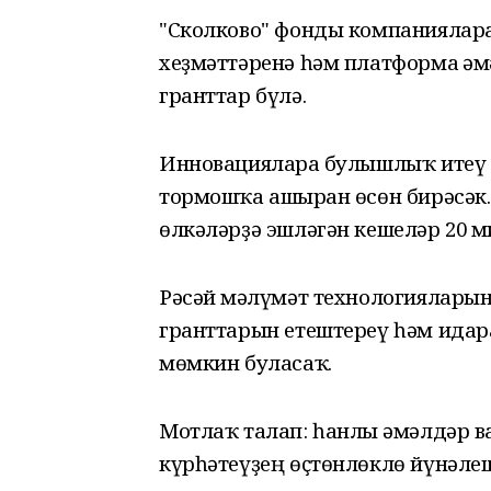
"Сколково" фонды компанияларғ
хеҙмәттәренә һәм платформа ғәм
гранттар бүлә.
Инновацияларға булышлыҡ итеү 
тормошҡа ашырған өсөн бирәсәк.
өлкәләрҙә эшләгән кешеләр 20 ми
Рәсәй мәғлүмәт технологиялары
гранттарын етештереү һәм идар
мөмкин буласаҡ.
Мотлаҡ талап: һанлы ғәмәлдәр в
күрһәтеүҙең өҫтөнлөклө йүнәлеш