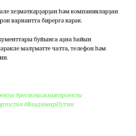
бәле хеҙмәткәрҙәрҙән һәм компанияларҙан
рон вариантта бирергә кәрәк.
кументтары буйынса аҙна һайын
әрәкле мәғлүмәтте чатта, телефон һәм
ин.
оекты
#региональныепроекты
ртостан
#ВладимирПутин