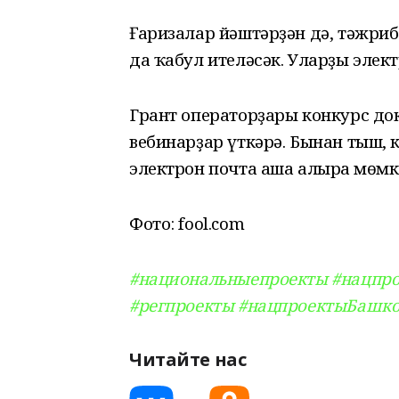
Ғаризалар йәштәрҙән дә, тәжри
да ҡабул ителәсәк. Уларҙы элект
Грант операторҙары конкурс до
вебинарҙар үткәрә. Бынан тыш, к
электрон почта аша алырға мөмк
Фото: fool.com
#национальныепроекты
#нацпр
#регпроекты
#нацпроектыБашко
Читайте нас