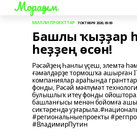
Мораҙым
МИЛЛИ ПРОЕКТТАР
7 ОКТЯБРЯ 2020, 05:00
Башлы ҡыҙҙар һ
һеҙҙең өсөн!
Рәсәйҙең Һанлы үҫеш, элемтә һ
ғәмәлдәрҙе тормошҡа ашырған I
компаниялар араһында гранттарға
фонды, Рәсәй мәғлүмәт технолог
булышлыҡ итеү фонды ойоштора.
башланғысы менән бойомға ашы
сиктәрендә уҙғарыла.#национа
#региональныепроекты #регпро
#ВладимирПутин