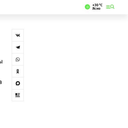
+30 °С
Ясно
ы
а