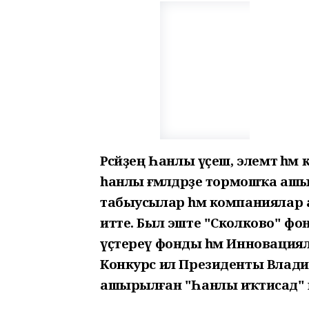
Рәсәйҙең Һанлы үҫеш, элемтә 
һанлы ғәмәлдәрҙе тормошҡа аш
табыусылар һәм компаниялар 
итте. Был эште "Сколково" фон
үҫтереү фонды һәм Инновация
Конкурс ил Президенты Влади
ашырылған "Һанлы иҡтисад" м