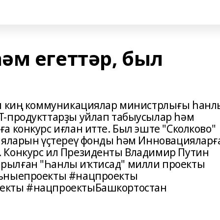
әм егеттәр, был
әм киң коммуникациялар министрлығы һанл
Т-продукттарҙы уйлап табыусылар һәм
 конкурс иғлан итте. Был эште "Сколково"
ияларын үҫтереү фонды һәм Инновацияларғ
 Конкурс ил Президенты Владимир Путин
рылған "Һанлы иҡтисад" милли проекты
льныепроекты #нацпроекты
екты #нацпроектыБашкортостан