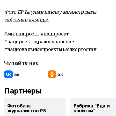
Фото БР Һаулыҡ һаҡлау министрлығы
сайтынан алынды.
#миллипроект #нацпроект
#нацпроектздравоохранение
#национальныепроектыБашкортостан
Читайте нас
Партнеры
Фотобанк
Рубрика "Еда и
журналистов РБ
напитки"