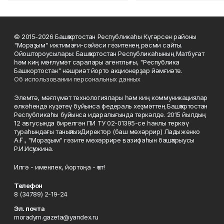
© 2015-2026 Башҡортостан Республикаһы Күгәрсен районы
"Мораҙым" ижтимағи-сәйәси гәзитенең рәсми сайты.
Ойоштороусылары: Башҡортостан Республикаһының Матбуғат
һәм киң мәғлүмәт саралары агентлығы, "Республика
Башкортостан" нәшриәт йорто акционерҙар йәмғиәте.
Об использовании персональных данных
Элемтә, мәғлүмәт технологиялары һәм киң коммуникациялар
өлкәһендә күҙәтеү буйынса федераль хеҙмәттең Башҡортостан
Республикаһы буйынса идаралығында теркәлде. 2015 йылдың
12 авгусында бирелгән ПИ ТУ 02-01395-се һанлы теркәү
тураһындағы таныҡлыҡ. Директор (баш мөхәррир) Ладыженко
А.Ғ., "Мораҙым" гәзите мөхәррире вазифаһын башҡарыусы
Р.И.Исҡужина.
Илгә - именлек, йортоңа - ҡот!
Телефон
8 (34789) 2-19-24
Эл. почта
moradym.gazeta@yandex.ru