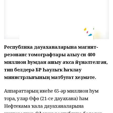
Республика дауаханаларына магнит-
резонанс томографтары алыу өсөн 400
миллион һумдан ашыу аҡса йүнәлтелгән,
тип белдерә БР Һаулыҡ һаҡлау
министрлығының матбуғат хеҙмәте.
Аппараттарҙың икеһе 65-әр миллион һум
тора, улар Өфө (21-се дауахана) һәм
Нефтекама ҡала дауаханаларына