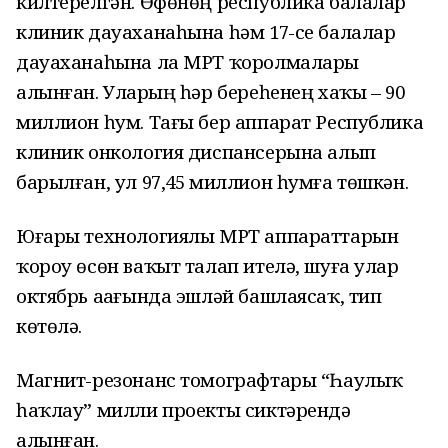
килтерелгән. Өфөнөң республика балалар
клиник дауаханаһына һәм 17-се балалар
дауаханаһына ла МРТ ҡоролмалары
алынған. Уларҙың һәр береһенең хаҡы – 90
миллион һум. Тағы бер аппарат Республика
клиник онкология диспансерына алып
барылған, ул 97,45 миллион һумға төшкән.
Юғары технологиялы МРТ аппараттарын
ҡороу өсөн ваҡыт талап ителә, шуға улар
октябрь аҙағында эшләй башлаясаҡ, тип
көтөлә.
Магнит-резонанс томографтары “Һаулыҡ
һаҡлау” милли проекты сиктәрендә
алынған.