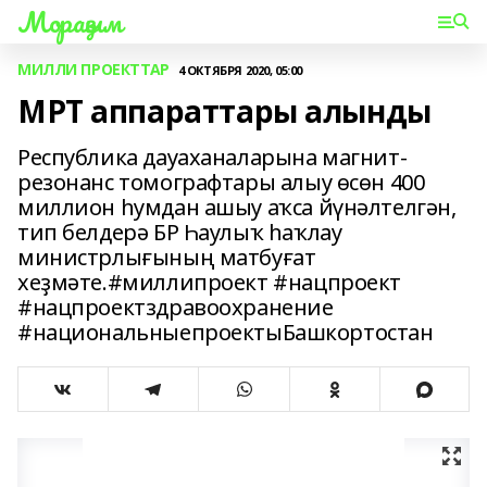
Мораҙым
МИЛЛИ ПРОЕКТТАР
4 ОКТЯБРЯ 2020, 05:00
МРТ аппараттары алынды
Республика дауаханаларына магнит-
резонанс томографтары алыу өсөн 400
миллион һумдан ашыу аҡса йүнәлтелгән,
тип белдерә БР Һаулыҡ һаҡлау
министрлығының матбуғат
хеҙмәте.#миллипроект #нацпроект
#нацпроектздравоохранение
#национальныепроектыБашкортостан