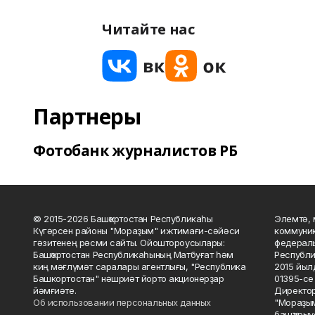
Читайте нас
Партнеры
Фотобанк журналистов РБ
© 2015-2026 Башҡортостан Республикаһы
Элемтә, 
Күгәрсен районы "Мораҙым" ижтимағи-сәйәси
коммуник
гәзитенең рәсми сайты. Ойоштороусылары:
федераль
Башҡортостан Республикаһының Матбуғат һәм
Республи
киң мәғлүмәт саралары агентлығы, "Республика
2015 йыл
Башкортостан" нәшриәт йорто акционерҙар
01395-се 
йәмғиәте.
Директор
Об использовании персональных данных
"Мораҙым
башҡарыу