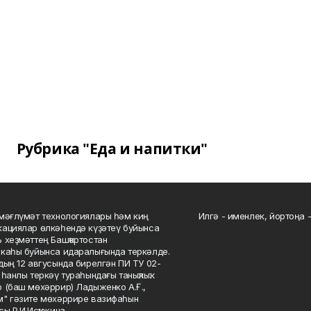
Рубрика "Еда и напитки"
мәғлүмәт технологиялары һәм киң
Илгә - именлек, йортоңа - 
ациялар өлкәһендә күҙәтеү буйынса
 хеҙмәттең Башҡортостан
каһы буйынса идаралығында теркәлде.
дың 12 авгусында бирелгән ПИ ТУ 02-
һанлы теркәү тураһындағы таныҡлыҡ.
 (баш мөхәррир) Ладыженко А.Ғ.,
" гәзите мөхәррире вазифаһын
сы Р.И.Исҡужина.