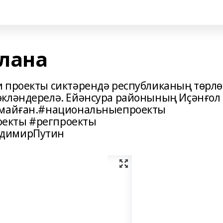
лана
и проекты сиктәрендә республиканың төрлө
өкләндерелә. Ейәнсура районының Иҫәнғол
ылмайған.#национальныепроекты
екты #регпроекты
адимирПутин