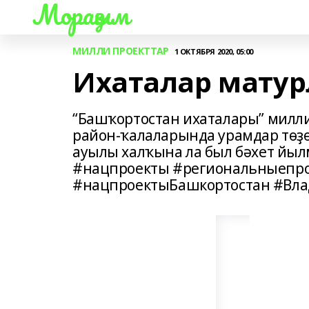
Мораҙым
МИЛЛИ ПРОЕКТТАР
1 ОКТЯБРЯ 2020, 05:00
Ихаталар матур
“Башҡортостан ихаталары” милл
район-ҡалаларында урамдар төҙ
ауылы халҡына ла был бәхет й
#нацпроекты #региональныепро
#нацпроектыБашкортостан #Вл