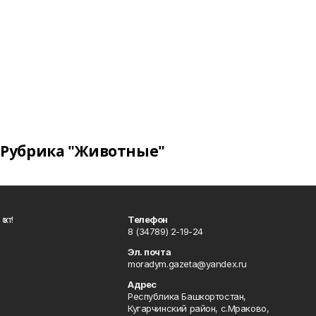
Рубрика "Животные"
ҡот!
Телефон
8 (34789) 2-19-24
Эл. почта
moradym.gazeta@yandex.ru
Адрес
Республика Башкортостан,
Кугарчинский район, с.Мраково,