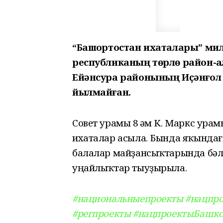
“Башҡортостан ихаталары” ми
республиканың төрлө район-ҡ
Ейәнсура районының Иҫәнғол 
йылмайған.
Совет урамы 8 һәм К. Маркс ура
ихаталар асыла. Бында яҡындағы
балалар майҙансыҡтарында бәлә
уңайлыҡтар тыуҙырыла.
#национальныепроекты
#нацпр
#регпроекты
#нацпроектыБашко