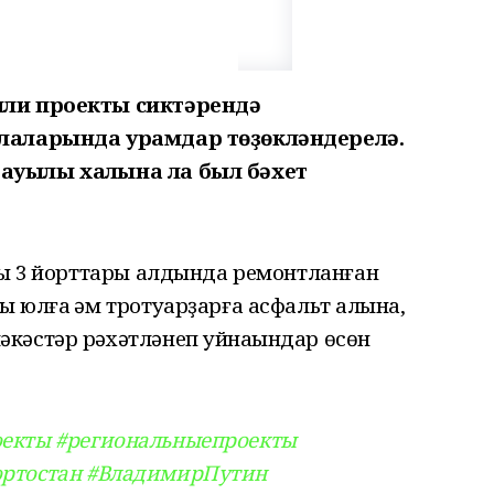
лли проекты сиктәрендә
алаларында урамдар төҙөкләндерелә.
ауылы халҡына ла был бәхет
мы 3 йорттары алдында ремонтланған
 юлға һәм тротуарҙарға асфальт һалына,
кәстәр рәхәтләнеп уйнаһындар өсөн
оекты
#региональныепроекты
ртостан
#ВладимирПутин