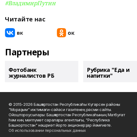
#ВладимирПутин
Читайте нас
Партнеры
Фотобанк
Рубрика "Еда и
журналистов РБ
напитки"
© 2015-2026 Башҡортостан Республикаһы Күгәрсен районы
"Мораҙым" ижтимағи-сәйәси гәзитенең рәсми сайты.
Ойоштороусылары: Башҡортостан Республикаһының Матбуғат
һәм киң мәғлүмәт саралары агентлығы, "Республика
Башкортостан" нәшриәт йорто акционерҙар йәмғиәте.
Об использовании персональных данных