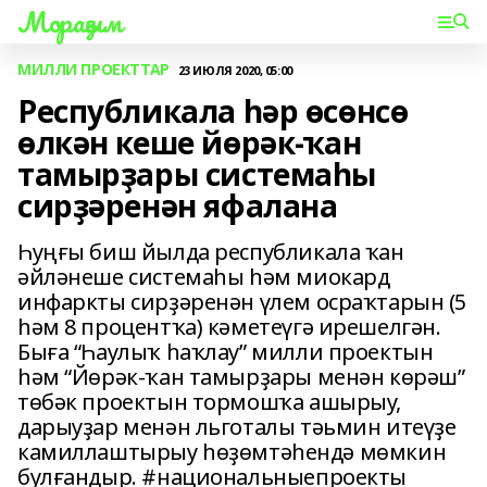
Мораҙым
МИЛЛИ ПРОЕКТТАР
23 ИЮЛЯ 2020, 05:00
Республикала һәр өсөнсө
өлкән кеше йөрәк-ҡан
тамырҙары системаһы
сирҙәренән яфалана
Һуңғы биш йылда республикала ҡан
әйләнеше системаһы һәм миокард
инфаркты сирҙәренән үлем осраҡтарын (5
һәм 8 процентҡа) кәметеүгә ирешелгән.
Быға “Һаулыҡ һаҡлау” милли проектын
һәм “Йөрәк-ҡан тамырҙары менән көрәш”
төбәк проектын тормошҡа ашырыу,
дарыуҙар менән льготалы тәьмин итеүҙе
камиллаштырыу һөҙөмтәһендә мөмкин
булғандыр. #национальныепроекты