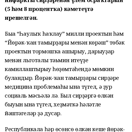
(5 һәм 8 процентҡа) кәметеүгә
ирешелгән.
Быға “Һаулыҡ һаҡлау” милли проектын һәм
“Йөрәк-ҡан тамырҙары менән көрәш” төбәк
проектын тормошҡа ашырыу, дарыуҙар
менән льготалы тәьмин итеүҙе
камиллаштырыу һөҙөмтәһендә мөмкин
булғандыр. Йөрәк-ҡан тамырҙары сирҙәре
медицина проблемаһы ғына түгел, ә ҙур
социаль мәсьәлә лә. Был сирҙәргә өлкән
быуын ғына түгел, хеҙмәткә һәләтле
йәштәгеләр ҙә дусар.
Республикала һәр өсөнсө өлкән кеше йөрәк-