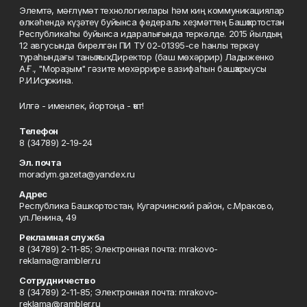
Элемтә, мәғлүмәт технологиялары һәм киң коммуникациялар
өлкәһендә күҙәтеү буйынса федераль хеҙмәттең Башҡортостан
Республикаһы буйынса идаралығында теркәлде. 2015 йылдың
12 авгусында бирелгән ПИ ТУ 02-01395-се һанлы теркәү
тураһындағы таныҡлыҡ. Директор (баш мөхәррир) Ладыженко
А.Ғ., "Мораҙым" гәзите мөхәррире вазифаһын башҡарыусы
Р.И.Исҡужина.
Илгә - именлек, йортоңа - ҡот!
Телефон
8 (34789) 2-19-24
Эл. почта
moradym.gazeta@yandex.ru
Адрес
Республика Башкортостан, Кугарчинский район, с.Мраково,
ул.Ленина, 49
Рекламная служба
8 (34789) 2-11-85; Электронная почта: mrakovo-
reklama@rambler.ru
Сотрудничество
8 (34789) 2-11-85; Электронная почта: mrakovo-
reklama@rambler.ru