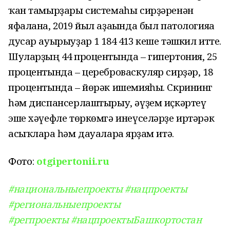
ҡан тамырҙары системаһы сирҙәренән
яфалана, 2019 йыл аҙағында был патологияға
дусар ауырыуҙар 1 184 413 кеше тәшкил итте.
Шуларҙың 44 процентында – гипертония, 25
процентында – цереброваскуляр сирҙәр, 18
процентында – йөрәк ишемияһы. Скрининг
һәм диспансерлаштырыу, әүҙем иҫкәртеү
эше хәүефле төркөмгә инеүселәрҙе иртәрәк
асыҡларға һәм дауаларға ярҙам итә.
Фото:
otgipertonii.ru
#национальныепроекты
#нацпроекты
#региональныепроекты
#регпроекты
#нацпроектыБашкортостан