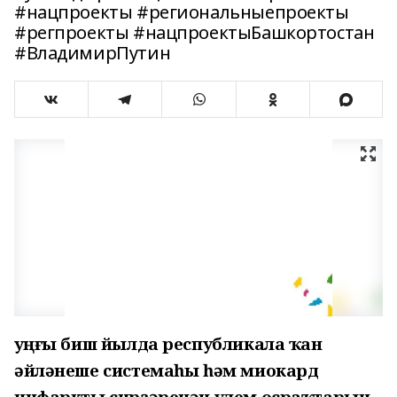
#нацпроекты #региональныепроекты
#регпроекты #нацпроектыБашкортостан
#ВладимирПутин
Һуңғы биш йылда республикала ҡан
әйләнеше системаһы һәм миокард
инфаркты сирҙәренән үлем осраҡтарын