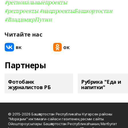
#региональныепроекты
#регпроекты
#нацпроектыБашкортостан
#ВладимирПутин
Читайте нас
Партнеры
Фотобанк
Рубрика "Еда и
журналистов РБ
напитки"
© 2015-2026 Башҡортостан Республикаһы Күгәрсен районы
"Мораҙым" ижтимағи-сәйәси гәзитенең рәсми сайты.
Ойоштороусылары: Башҡортостан Республикаһының Матбуғат