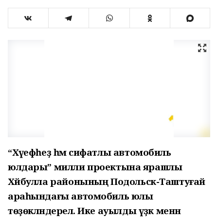
“Хәүефһеҙ һәм сифатлы автомобиль
юлдары” милли проектына ярашлы
Хәйбулла районының Подольск-Таштуғай
араһындағы автомобиль юлы
төҙөкләндерелә. Ике ауылды үҙәк менән