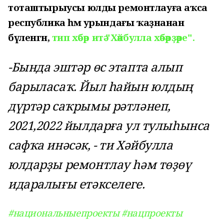
тоташтырыусы юлды ремонтлауға аҡса
республика һәм урындағы ҡаҙнанан
бүленгән,
тип хәбәр итә "Хәйбулла хәбәрҙәре".
-Бында эштәр өс этапта алып
барыласаҡ. Йыл һайын юлдың
дүртәр саҡрымы рәтләнеп,
2021,2022 йылдарға ул тулыһынса
сафҡа инәсәк, - ти Хәйбулла
юлдарҙы ремонтлау һәм төҙөү
идаралығы етәкселеге.
#национальныепроекты
#нацпроекты