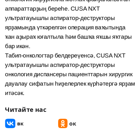
аппараттарҙың береһе. CUSA NXT
ультратауышлы аспиратор-деструкторы
ярҙамында үткәрелгән операция ваҡытында
ҡан аҙыраҡ юғалтыла һәм башҡа яҡшы яҡтары
бар икән.
Табип-онкологтар белдереүенсә, CUSA NXT
ультратауышлы аспиратор-деструкторы
онкология диспансеры пациенттарын хирургик
дауалау сифатын һиҙелерлек күрһәтергә ярҙам
итәсәк.
Читайте нас