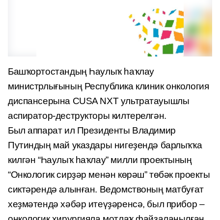
Башҡортостандың Һаулыҡ һаҡлау
министрлығының Республика клиник онкология
диспансерына CUSA NXT ультратауышлы
аспиратор-деструкторы килтерелгән.
Был аппарат ил Президенты Владимир
Путиндың май указдары нигеҙендә барлыҡҡа
килгән “Һаулыҡ һаҡлау” милли проектының
“Онкологик сирҙәр менән көрәш” төбәк проекты
сиктәрендә алынған. Ведомствоның матбуғат
хеҙмәтендә хәбәр итеүҙәренсә, был прибор –
онкологик хирургияла мотлаҡ файҙаланылған