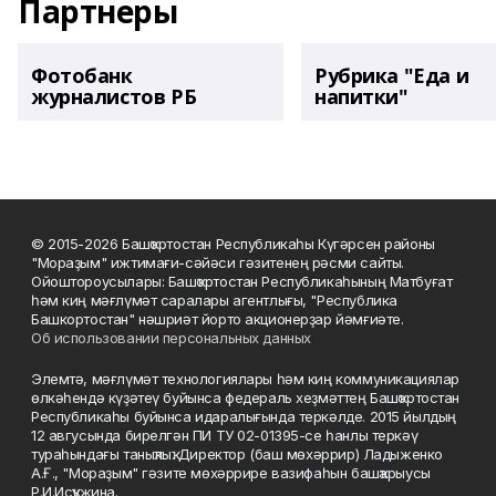
Партнеры
Фотобанк
Рубрика "Еда и
журналистов РБ
напитки"
© 2015-2026 Башҡортостан Республикаһы Күгәрсен районы
"Мораҙым" ижтимағи-сәйәси гәзитенең рәсми сайты.
Ойоштороусылары: Башҡортостан Республикаһының Матбуғат
һәм киң мәғлүмәт саралары агентлығы, "Республика
Башкортостан" нәшриәт йорто акционерҙар йәмғиәте.
Об использовании персональных данных
Элемтә, мәғлүмәт технологиялары һәм киң коммуникациялар
өлкәһендә күҙәтеү буйынса федераль хеҙмәттең Башҡортостан
Республикаһы буйынса идаралығында теркәлде. 2015 йылдың
12 авгусында бирелгән ПИ ТУ 02-01395-се һанлы теркәү
тураһындағы таныҡлыҡ. Директор (баш мөхәррир) Ладыженко
А.Ғ., "Мораҙым" гәзите мөхәррире вазифаһын башҡарыусы
Р.И.Исҡужина.