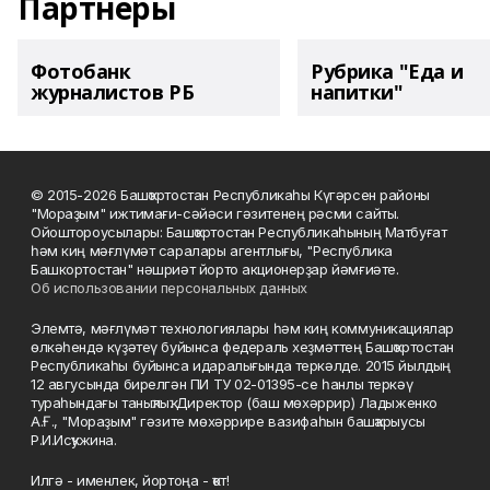
Партнеры
Фотобанк
Рубрика "Еда и
журналистов РБ
напитки"
© 2015-2026 Башҡортостан Республикаһы Күгәрсен районы
"Мораҙым" ижтимағи-сәйәси гәзитенең рәсми сайты.
Ойоштороусылары: Башҡортостан Республикаһының Матбуғат
һәм киң мәғлүмәт саралары агентлығы, "Республика
Башкортостан" нәшриәт йорто акционерҙар йәмғиәте.
Об использовании персональных данных
Элемтә, мәғлүмәт технологиялары һәм киң коммуникациялар
өлкәһендә күҙәтеү буйынса федераль хеҙмәттең Башҡортостан
Республикаһы буйынса идаралығында теркәлде. 2015 йылдың
12 авгусында бирелгән ПИ ТУ 02-01395-се һанлы теркәү
тураһындағы таныҡлыҡ. Директор (баш мөхәррир) Ладыженко
А.Ғ., "Мораҙым" гәзите мөхәррире вазифаһын башҡарыусы
Р.И.Исҡужина.
Илгә - именлек, йортоңа - ҡот!