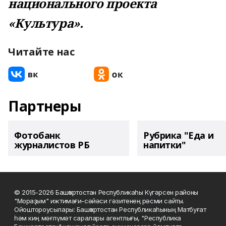
национального проекта
«Культура».
Читайте нас
Партнеры
Фотобанк
Рубрика "Еда и
журналистов РБ
напитки"
© 2015-2026 Башҡортостан Республикаһы Күгәрсен районы
"Мораҙым" ижтимағи-сәйәси гәзитенең рәсми сайты.
Ойоштороусылары: Башҡортостан Республикаһының Матбуғат
һәм киң мәғлүмәт саралары агентлығы, "Республика