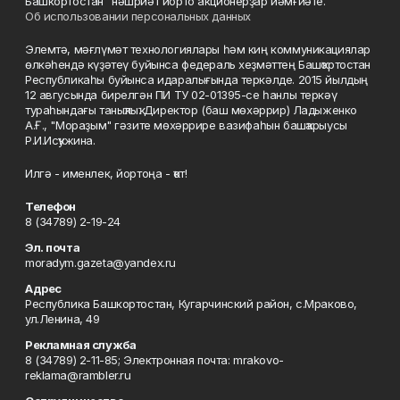
Башкортостан" нәшриәт йорто акционерҙар йәмғиәте.
Об использовании персональных данных
Элемтә, мәғлүмәт технологиялары һәм киң коммуникациялар
өлкәһендә күҙәтеү буйынса федераль хеҙмәттең Башҡортостан
Республикаһы буйынса идаралығында теркәлде. 2015 йылдың
12 авгусында бирелгән ПИ ТУ 02-01395-се һанлы теркәү
тураһындағы таныҡлыҡ. Директор (баш мөхәррир) Ладыженко
А.Ғ., "Мораҙым" гәзите мөхәррире вазифаһын башҡарыусы
Р.И.Исҡужина.
Илгә - именлек, йортоңа - ҡот!
Телефон
8 (34789) 2-19-24
Эл. почта
moradym.gazeta@yandex.ru
Адрес
Республика Башкортостан, Кугарчинский район, с.Мраково,
ул.Ленина, 49
Рекламная служба
8 (34789) 2-11-85; Электронная почта: mrakovo-
reklama@rambler.ru