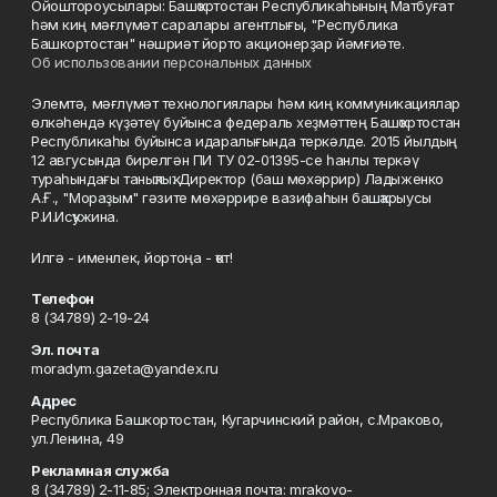
Ойоштороусылары: Башҡортостан Республикаһының Матбуғат
һәм киң мәғлүмәт саралары агентлығы, "Республика
Башкортостан" нәшриәт йорто акционерҙар йәмғиәте.
Об использовании персональных данных
Элемтә, мәғлүмәт технологиялары һәм киң коммуникациялар
өлкәһендә күҙәтеү буйынса федераль хеҙмәттең Башҡортостан
Республикаһы буйынса идаралығында теркәлде. 2015 йылдың
12 авгусында бирелгән ПИ ТУ 02-01395-се һанлы теркәү
тураһындағы таныҡлыҡ. Директор (баш мөхәррир) Ладыженко
А.Ғ., "Мораҙым" гәзите мөхәррире вазифаһын башҡарыусы
Р.И.Исҡужина.
Илгә - именлек, йортоңа - ҡот!
Телефон
8 (34789) 2-19-24
Эл. почта
moradym.gazeta@yandex.ru
Адрес
Республика Башкортостан, Кугарчинский район, с.Мраково,
ул.Ленина, 49
Рекламная служба
8 (34789) 2-11-85; Электронная почта: mrakovo-