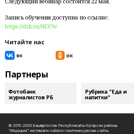
Следующий вебинар состоится 22 мая.
Запись обучения доступна по ссылке:
https://clck.ru/NLV3v
Читайте нас
Партнеры
Фотобанк
Рубрика "Еда и
журналистов РБ
напитки"
© 2015-2026 Башҡортостан Республикаһы Күгәрсен районы
"Мораҙым" ижтимағи-сәйәси гәзитенең рәсми сайты.