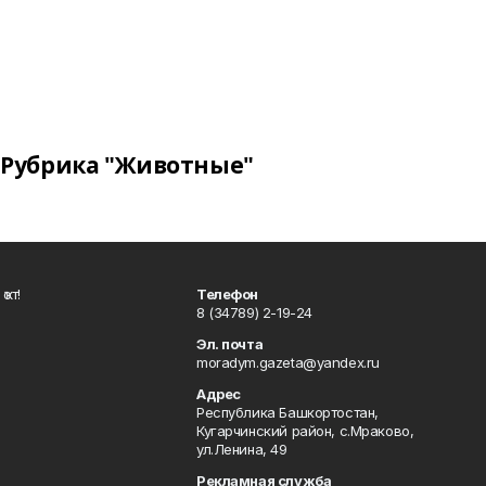
Рубрика "Животные"
ҡот!
Телефон
8 (34789) 2-19-24
Эл. почта
moradym.gazeta@yandex.ru
Адрес
Республика Башкортостан,
Кугарчинский район, с.Мраково,
ул.Ленина, 49
Рекламная служба