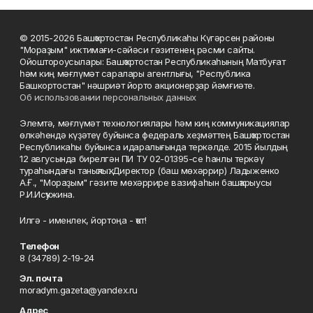
© 2015-2026 Башҡортостан Республикаһы Күгәрсен районы
"Мораҙым" ижтимағи-сәйәси гәзитенең рәсми сайты.
Ойоштороусылары: Башҡортостан Республикаһының Матбуғат
һәм киң мәғлүмәт саралары агентлығы, "Республика
Башкортостан" нәшриәт йорто акционерҙар йәмғиәте.
Об использовании персональных данных
Элемтә, мәғлүмәт технологиялары һәм киң коммуникациялар
өлкәһендә күҙәтеү буйынса федераль хеҙмәттең Башҡортостан
Республикаһы буйынса идаралығында теркәлде. 2015 йылдың
12 авгусында бирелгән ПИ ТУ 02-01395-се һанлы теркәү
тураһындағы таныҡлыҡ. Директор (баш мөхәррир) Ладыженко
А.Ғ., "Мораҙым" гәзите мөхәррире вазифаһын башҡарыусы
Р.И.Исҡужина.
Илгә - именлек, йортоңа - ҡот!
Телефон
8 (34789) 2-19-24
Эл. почта
moradym.gazeta@yandex.ru
Адрес