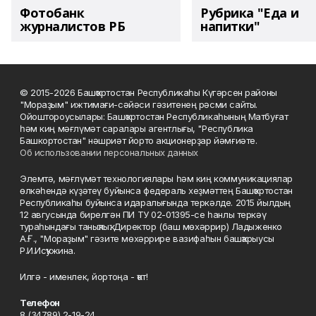
Фотобанк
Рубрика "Еда и
журналистов РБ
напитки"
© 2015-2026 Башҡортостан Республикаһы Күгәрсен районы
"Мораҙым" ижтимағи-сәйәси гәзитенең рәсми сайты.
Ойоштороусылары: Башҡортостан Республикаһының Матбуғат
һәм киң мәғлүмәт саралары агентлығы, "Республика
Башкортостан" нәшриәт йорто акционерҙар йәмғиәте.
Об использовании персональных данных
Элемтә, мәғлүмәт технологиялары һәм киң коммуникациялар
өлкәһендә күҙәтеү буйынса федераль хеҙмәттең Башҡортостан
Республикаһы буйынса идаралығында теркәлде. 2015 йылдың
12 авгусында бирелгән ПИ ТУ 02-01395-се һанлы теркәү
тураһындағы таныҡлыҡ. Директор (баш мөхәррир) Ладыженко
А.Ғ., "Мораҙым" гәзите мөхәррире вазифаһын башҡарыусы
Р.И.Исҡужина.
Илгә - именлек, йортоңа - ҡот!
Телефон
8 (34789) 2-19-24