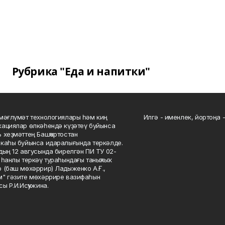
Рубрика "Еда и напитки"
мәғлүмәт технологиялары һәм киң
Илгә - именлек, йортоңа - 
ациялар өлкәһендә күҙәтеү буйынса
 хеҙмәттең Башҡортостан
каһы буйынса идаралығында теркәлде.
дың 12 авгусында бирелгән ПИ ТУ 02-
һанлы теркәү тураһындағы таныҡлыҡ.
 (баш мөхәррир) Ладыженко А.Ғ.,
" гәзите мөхәррире вазифаһын
сы Р.И.Исҡужина.