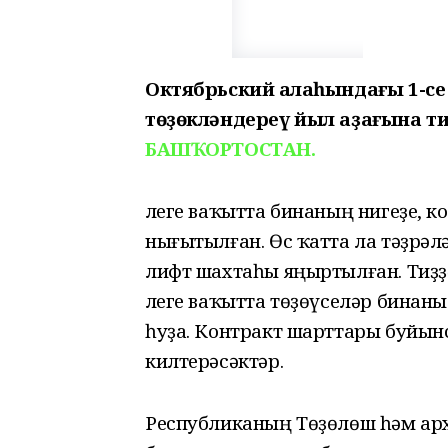
Октябрьский ҡалаһындағы 1-с
төҙөкләндереү йыл аҙағына т
БАШҠОРТОСТАН.
Әлеге ваҡытта бинаның нигеҙе, 
нығытылған. Өс ҡатта ла тәҙрәл
лифт шахтаһы яңыртылған. Тиҙҙә
Әлеге ваҡытта төҙөүселәр бинан
һуҙа. Контракт шарттары буйын
килтерәсәктәр.
Республиканың Төҙөлөш һәм ар