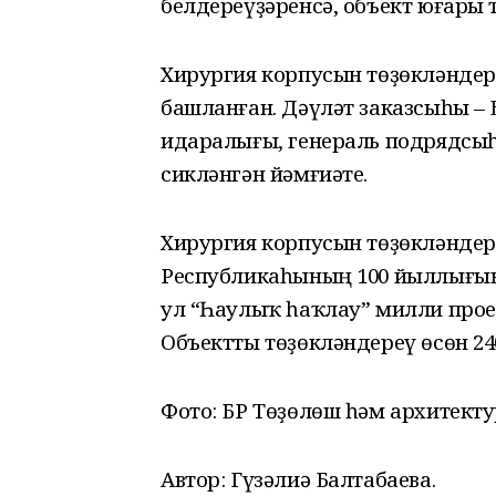
белдереүҙәренсә, объект юғары 
Хирургия корпусын төҙөкләндер
башланған. Дәүләт заказсыһы –
идаралығы, генераль подрядсы
сикләнгән йәмғиәте.
Хирургия корпусын төҙөкләнде
Республикаһының 100 йыллығына
ул “Һаулыҡ һаҡлау” милли про
Объектты төҙөкләндереү өсөн 24
Фото: БР Төҙөлөш һәм архитект
Автор: Гүзәлиә Балтабаева.