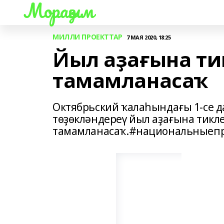
Мораҙым
МИЛЛИ ПРОЕКТТАР
7 МАЯ 2020, 18:25
Йыл аҙағына ти
тамамланасаҡ
Октябрьский ҡалаһындағы 1-се 
төҙөкләндереү йыл аҙағына тикл
тамамланасаҡ.#национальныеп