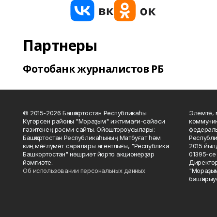
Партнеры
Фотобанк журналистов РБ
© 2015-2026 Башҡортостан Республикаһы
Элемтә, 
Күгәрсен районы "Мораҙым" ижтимағи-сәйәси
коммуник
гәзитенең рәсми сайты. Ойоштороусылары:
федераль
Башҡортостан Республикаһының Матбуғат һәм
Республи
киң мәғлүмәт саралары агентлығы, "Республика
2015 йыл
Башкортостан" нәшриәт йорто акционерҙар
01395-се 
йәмғиәте.
Директор
Об использовании персональных данных
"Мораҙым
башҡарыу