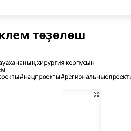
клем төҙөлөш
дауахананың хирургия корпусын
ем
роекты#нацпроекты#региональныепроект