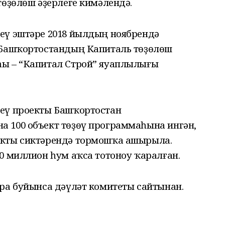
төҙөлөш әҙерлеге кимәлендә.
еү эштәре 2018 йылдың ноябрендә
 Башҡортостандың Капиталь төҙөлөш
һы – “Капитал Строй” яуаплылығы
реү проекты Башҡортостан
 100 объект төҙөү программаһына ингән,
екты сиктәрендә тормошҡа ашырыла.
0 миллион һум аҡса тотоноу ҡаралған.
ура буйынса дәүләт комитеты сайтынан.