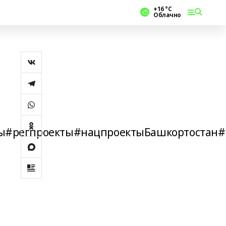
+16 °С
Облачно
ы#регпроекты#нацпроектыБашкортостан