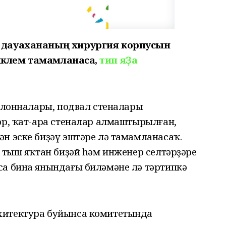
е дауахананың хирургия корпусын
иклем тамамланасаҡ,
тип яҘа
колонналары, подвал стеналары
әр, ҡат-ара стеналар алмаштырылған,
н эске биҙәү эштәре лә тамамланасаҡ.
ы тыш яҡтан биҙәй һәм инженер селтәрҙәре
са бина янындағы биләмәне лә тәртипкә
хитектура буйынса комитетында