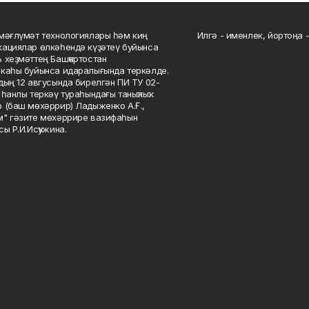
мәғлүмәт технологиялары һәм киң
Илгә - именлек, йортоңа - 
ациялар өлкәһендә күҙәтеү буйынса
 хеҙмәттең Башҡортостан
каһы буйынса идаралығында теркәлде.
дың 12 авгусында бирелгән ПИ ТУ 02-
һанлы теркәү тураһындағы таныҡлыҡ.
 (баш мөхәррир) Ладыженко А.Ғ.,
" гәзите мөхәррире вазифаһын
сы Р.И.Исҡужина.