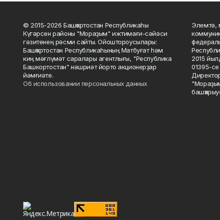
© 2015-2026 Башҡортостан Республикаһы
Элемтә, 
Күгәрсен районы "Мораҙым" ижтимағи-сәйәси
коммуник
гәзитенең рәсми сайты. Ойоштороусылары:
федераль
Башҡортостан Республикаһының Матбуғат һәм
Республи
киң мәғлүмәт саралары агентлығы, "Республика
2015 йыл
Башкортостан" нәшриәт йорто акционерҙар
01395-се 
йәмғиәте.
Директор
Об использовании персональных данных
"Мораҙым
башҡарыу