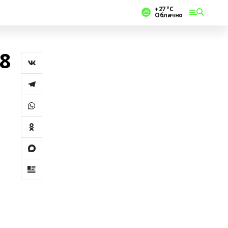
+27 °С
Облачно
8