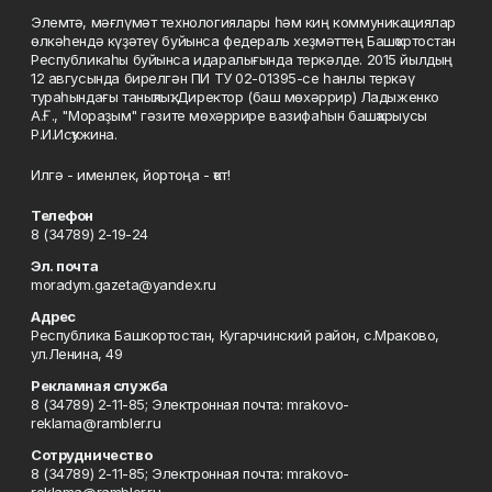
Элемтә, мәғлүмәт технологиялары һәм киң коммуникациялар
өлкәһендә күҙәтеү буйынса федераль хеҙмәттең Башҡортостан
Республикаһы буйынса идаралығында теркәлде. 2015 йылдың
12 авгусында бирелгән ПИ ТУ 02-01395-се һанлы теркәү
тураһындағы таныҡлыҡ. Директор (баш мөхәррир) Ладыженко
А.Ғ., "Мораҙым" гәзите мөхәррире вазифаһын башҡарыусы
Р.И.Исҡужина.
Илгә - именлек, йортоңа - ҡот!
Телефон
8 (34789) 2-19-24
Эл. почта
moradym.gazeta@yandex.ru
Адрес
Республика Башкортостан, Кугарчинский район, с.Мраково,
ул.Ленина, 49
Рекламная служба
8 (34789) 2-11-85; Электронная почта: mrakovo-
reklama@rambler.ru
Сотрудничество
8 (34789) 2-11-85; Электронная почта: mrakovo-