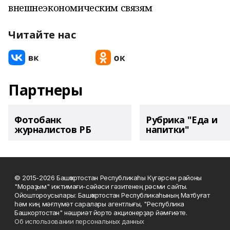
внешнеэкономическим связям
Читайте нас
Партнеры
Фотобанк
Рубрика "Еда и
журналистов РБ
напитки"
© 2015-2026 Башҡортостан Республикаһы Күгәрсен районы
"Мораҙым" ижтимағи-сәйәси гәзитенең рәсми сайты.
Ойоштороусылары: Башҡортостан Республикаһының Матбуғат
һәм киң мәғлүмәт саралары агентлығы, "Республика
Башкортостан" нәшриәт йорто акционерҙар йәмғиәте.
Об использовании персональных данных