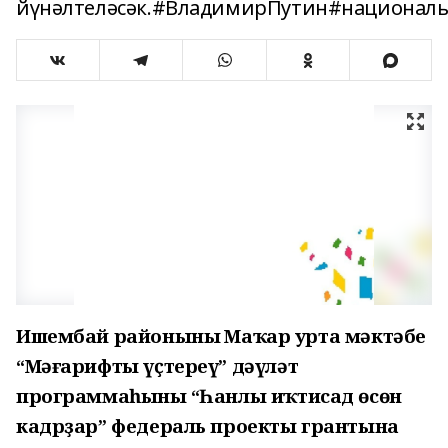
йүнәлтеләсәк.#ВладимирПутин#национал
Ишембай районының Маҡар урта мәктәбе
“Мәғарифты үҫтереү” дәүләт
программаһының “Һанлы иҡтисад өсөн
кадрҙар” федераль проекты грантына