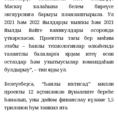
Мәскәү ҡалаһына белем биреүсе
экскурсияға барыуы планлаштырыла. Ул
2021 һәм 2022 йылдарҙың ҡышҡы һәм 2021
йылдың йәйге каникулдары осоронда
үткәреләсәк. Проекттың тағы бер мөһим
этабы – һанлы технологиялар өлкәһендә
талантлы балаларға ярҙам итеү өсөн
остаздар һәм уҡытыусылар командаһын
булдырыу”, – тип яҙҙы ул.
Белеүебеҙсә, “Һанлы иҡтисад” милли
проекты 12 өҫтөнлөклө йүнәлештең береһе
һаналып, уның дөйөм финанслау күләме 1,5
триллион һум тәшкил итә.