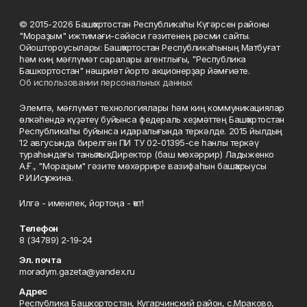
© 2015-2026 Башҡортостан Республикаһы Күгәрсен районы
"Мораҙым" ижтимағи-сәйәси гәзитенең рәсми сайты.
Ойоштороусылары: Башҡортостан Республикаһының Матбуғат
һәм киң мәғлүмәт саралары агентлығы, "Республика
Башкортостан" нәшриәт йорто акционерҙар йәмғиәте.
Об использовании персональных данных
Элемтә, мәғлүмәт технологиялары һәм киң коммуникациялар
өлкәһендә күҙәтеү буйынса федераль хеҙмәттең Башҡортостан
Республикаһы буйынса идаралығында теркәлде. 2015 йылдың
12 авгусында бирелгән ПИ ТУ 02-01395-се һанлы теркәү
тураһындағы таныҡлыҡ. Директор (баш мөхәррир) Ладыженко
А.Ғ., "Мораҙым" гәзите мөхәррире вазифаһын башҡарыусы
Р.И.Исҡужина.
Илгә - именлек, йортоңа - ҡот!
Телефон
8 (34789) 2-19-24
Эл. почта
moradym.gazeta@yandex.ru
Адрес
Республика Башкортостан, Кугарчинский район, с.Мраково,