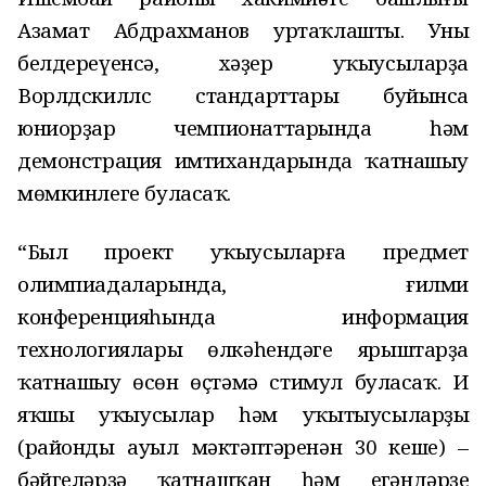
Азамат Абдрахманов уртаҡлашты. Уның
белдереүенсә, хәҙер уҡыусыларҙа
Ворлдскиллс стандарттары буйынса
юниорҙар чемпионаттарында һәм
демонстрация имтихандарында ҡатнашыу
мөмкинлеге буласаҡ.
“Был проект уҡыусыларға предмет
олимпиадаларында, ғилми
конференцияһында информация
технологиялары өлкәһендәге ярыштарҙа
ҡатнашыу өсөн өҫтәмә стимул буласаҡ. Иң
яҡшы уҡыусылар һәм уҡытыусыларҙың
(райондың ауыл мәктәптәренән 30 кеше) –
бәйгеләрҙә ҡатнашҡан һәм еңгәндәрҙең