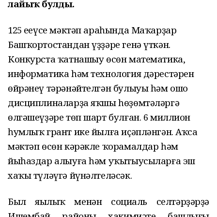
лайыҡ булды.
125 еңеүсе мәктәп араһында Маҡарҙар
Башҡортостандан үҙҙәре генә үткән.
Конкурста ҡатнашыу өсөн математика,
информатика һәм технология дәрестәрен
өйрәнеү тәрәнәйтелгән булыуы һәм ошо
дисциплиналарҙа яҡшы һөҙөмтәләргә
өлгәшеүҙәре төп шарт булған. 6 миллион
һумлыҡ грант ике йылға иҫәпләнгән. Аҡса
мәктәп өсөн кәрәкле ҡорамалдар һәм
йыһаздар алыуға һәм уҡытыусыларға эш
хаҡы түләүгә йүнәлтеләсәк.
Был яңылыҡ менән социаль селтәрҙәрҙә
Ишембай районы хакимиәте башлығы