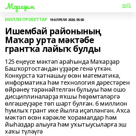
Мораҙым
МИЛЛИ ПРОЕКТТАР
19 АПРЕЛЯ 2020, 05:00
Ишембай районының
Маҡар урта мәктәбе
грантҡа лайыҡ булды
125 еңеүсе мәктәп араһында Маҡарҙар
Башҡортостандан үҙҙәре генә үткән.
Конкурста ҡатнашыу өсөн математика,
информатика һәм технология дәрестәрен
өйрәнеү тәрәнәйтелгән булыуы һәм ошо
дисциплиналарҙа яҡшы һөҙөмтәләргә
өлгәшеүҙәре төп шарт булған. 6 миллион
һумлыҡ грант ике йылға иҫәпләнгән. Аҡса
мәктәп өсөн кәрәкле ҡорамалдар һәм
йыһаздар алыуға һәм уҡытыусыларға эш
хаҡы түләүгә