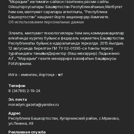
"Мораҙым" ижтимағи-сәйәси гәзитенең рәсми сайты.
Ойоштороусылары: Башҡортостан Республикаһының Матбуғат
һәм киң мәғлүмәт саралары агентлығы, "Республика
Башкортостан" нәшриәт йорто акционерҙар йәмғиәте.
Об использовании персональных данных
Элемтә, мәғлүмәт технологиялары һәм киң коммуникациялар
өлкәһендә күҙәтеү буйынса федераль хеҙмәттең Башҡортостан
Республикаһы буйынса идаралығында теркәлде. 2015 йылдың
12 авгусында бирелгән ПИ ТУ 02-01395-се һанлы теркәү
тураһындағы таныҡлыҡ. Директор (баш мөхәррир) Ладыженко
А.Ғ., "Мораҙым" гәзите мөхәррире вазифаһын башҡарыусы
Р.И.Исҡужина.
Илгә - именлек, йортоңа - ҡот!
Телефон
8 (34789) 2-19-24
Эл. почта
moradym.gazeta@yandex.ru
Адрес
Республика Башкортостан, Кугарчинский район, с.Мраково,
ул.Ленина, 49
Рекламная служба