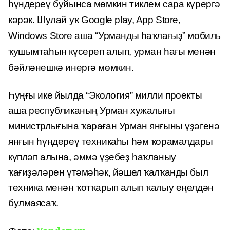
һүндереү буйынса мөмкин тиклем сара күрергә
кәрәк.
Шулай уҡ Google play, App Store,
Windows Store аша “Урманды һаҡлағыҙ” мобиль
ҡушымтаһын күсереп алып, урман һағы менән
бәйләнешкә инергә мөмкин.
Һуңғы ике йылда “Экология” милли проекты
аша республиканың Урман хужалығы
министрлығына ҡараған Урман янғыны үҙәгенә
янғын һүндереү техникаһы һәм ҡорамалдары
күпләп алына, әммә үҙебеҙ һаҡланыу
ҡағиҙәләрен үтәмәһәк, йәшел ҡалҡанды был
техника менән ҡотҡарып алып ҡалыу еңелдән
булмаясаҡ.