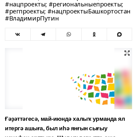
#нацпроекты; #региональныепроекты;
#регпроекты; #нацпроектыБашкортостан
#ВладимирПутин
Ғәҙәттәгесә, май-июндә халыҡ урманда ял
итергә ашыға, был иһә янғын сығыу