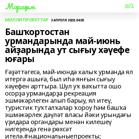
Мораҙым
МИЛЛИ ПРОЕКТТАР
3 АПРЕЛЯ 2020, 04:05
Башҡортостан
урмандарында май-июнь
айҙарында ут сығыу хәүефе
юғары
Ғәҙәттәгесә, май-июндә халыҡ урманда ял
итергә ашыға, был иһә янғын сығыу
хәүефен арттыра. Шул уҡ ваҡытта ошо
осорҙа урмандарҙа рекреация
эшмәкәрлеген алып барыу, ял итеү,
туристик туҡталҡалар ҡороу һәм башҡа
эшмәкәрлек дәүләт власы йәки урындағы
үҙидара органдары менән килешеү
нигеҙендә генә рөхсәт
ителә.#национальныепроекты;