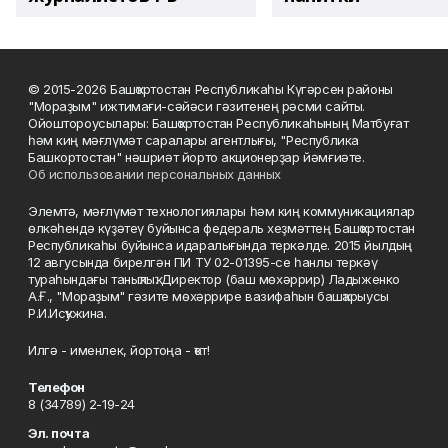
© 2015-2026 Башҡортостан Республикаһы Күгәрсен районы
"Мораҙым" ижтимағи-сәйәси гәзитенең рәсми сайты.
Ойоштороусылары: Башҡортостан Республикаһының Матбуғат
һәм киң мәғлүмәт саралары агентлығы, "Республика
Башкортостан" нәшриәт йорто акционерҙар йәмғиәте.
Об использовании персональных данных
Элемтә, мәғлүмәт технологиялары һәм киң коммуникациялар
өлкәһендә күҙәтеү буйынса федераль хеҙмәттең Башҡортостан
Республикаһы буйынса идаралығында теркәлде. 2015 йылдың
12 авгусында бирелгән ПИ ТУ 02-01395-се һанлы теркәү
тураһындағы таныҡлыҡ. Директор (баш мөхәррир) Ладыженко
А.Ғ., "Мораҙым" гәзите мөхәррире вазифаһын башҡарыусы
Р.И.Исҡужина.
Илгә - именлек, йортоңа - ҡот!
Телефон
8 (34789) 2-19-24
Эл. почта