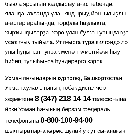
быяла ярсығын ҡалдырыу, ағас төбөндә,
яланда, аҡланда үлән яндырыу, йәш ылыҫлы
ағастар араһында, торфлы һаҙлыҡта,
ҡырҡындыларҙа, ҡоро үлән булған урындарҙа
усаҡ яғыу тыйыла. Ут яғырға тура килгәндә лә
уны һуңынан тупраҡ менән күмеп йәки һыу
һибеп, тулыһынса һүндерергә кәрәк.
Урман янғындарын күрһәгеҙ, Башҡортостан
Урман хужалығының төбәк диспетчер
8 (347) 218-14-14
хеҙмәтенә
телефонына
йәки Урман һағының берҙәм федераль
8-800-100-94-00
телефонына
шылтыратырға кәрәк, шулай уҡ ут сығанағын