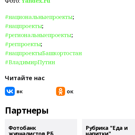
Фото:
Yandex.ru
#национальныепроекты
;
#нацпроекты
;
#региональныепроекты
;
#регпроекты
;
#нацпроектыБашкортостан
#ВладимирПутин
Читайте нас
Партнеры
Фотобанк
Рубрика "Еда и
журналистов РБ
напитки"