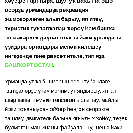
хәүефен арттыра. Шул уҡ ваҡытта ошо
осорҙа урмандарҙа рекреация
эшмәкәрлеген алып барыу, ял итеү,
туристик туҡталҡалар ҡороу һәм башҡа
эшмәкәрлек дәүләт власы йәки урындағы
үҙидара органдары менән килешеү
нигеҙендә генә рөхсәт ителә, тип яҙа
БАШҠОРТОСТАН
.
Урманда ут ҡабынмаһын өсөн түбәндәге
ҡағиҙәләрҙе үтәү мөһим:
ут яндырыу, янған
шырпыны, тәмәке төпсөгөн ырғытыу, майлы
йәки тоҡаныусан әйбер һеңгән сепрәкте
ташлау, двигатель багына яғыулыҡ ҡойоу, төҙөк
булмаған машинаны файҙаланыу, шешә йәки