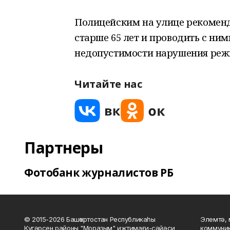
Полицейским на улице рекомен
старше 65 лет и проводить с ни
недопустимости нарушения реж
Читайте нас
Партнеры
Фотобанк журналистов РБ
© 2015-2026 Башҡортостан Республикаһы
Элемтә, 
Күгәрсен районы "Мораҙым" ижтимағи-сәйәси
коммуник