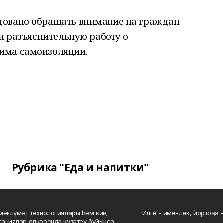
довано обращать внимание на граждан
ми разъяснительную работу о
има самоизоляции.
Рубрика "Еда и напитки"
мәғлүмәт технологиялары һәм киң
Илгә - именлек, йортоңа - 
ациялар өлкәһендә күҙәтеү буйынса