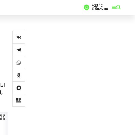
+23 °С
Облачно
ры
,