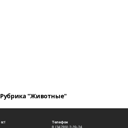
Рубрика "Животные"
ҡот!
Телефон
8 (34789) 2-19-24