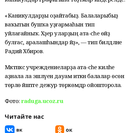
«Каникулдарҙы оҙайтабыҙ. Балаларыбыҙ
ваҡытын бушҡа уҙғармаһын тип
уйлағайныҡ. Хәҙер уларҙың ата-әсәһе өйҙә
булғас, аралашһындар әйҙә», — тип билдәләне
Радий Хәбиров.
Мәктәпкәсә учреждениеларҙа ата-әсәһе киләһе
аҙнала ла эшләүен дауам иткән балалар өсөн
төрлө йәштәге дежур төркөмдәр ойошторола.
Фото:
raduga.ucoz.ru
Читайте нас