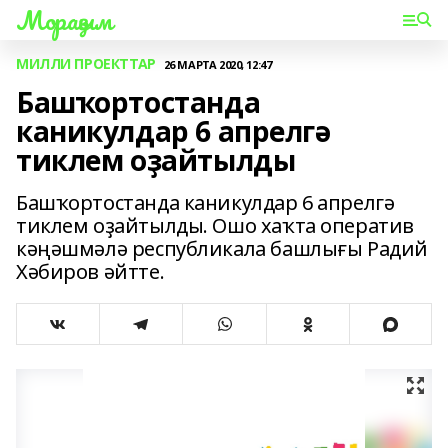
Мораҙым
МИЛЛИ ПРОЕКТТАР
26 МАРТА 2020, 12:47
Башҡортостанда
каникулдар 6 апрелгә
тиклем оҙайтылды
Башҡортостанда каникулдар 6 апрелгә
тиклем оҙайтылды. Ошо хаҡта оператив
кәңәшмәлә республикала башлығы Радий
Хәбиров әйтте.