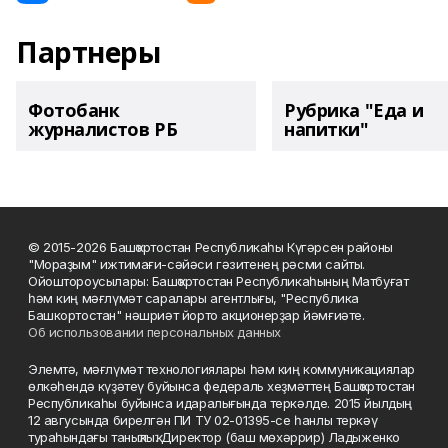
Партнеры
Фотобанк
Рубрика "Еда и
журналистов РБ
напитки"
© 2015-2026 Башҡортостан Республикаһы Күгәрсен районы
"Мораҙым" ижтимағи-сәйәси гәзитенең рәсми сайты.
Ойоштороусылары: Башҡортостан Республикаһының Матбуғат
һәм киң мәғлүмәт саралары агентлығы, "Республика
Башкортостан" нәшриәт йорто акционерҙар йәмғиәте.
Об использовании персональных данных
Элемтә, мәғлүмәт технологиялары һәм киң коммуникациялар
өлкәһендә күҙәтеү буйынса федераль хеҙмәттең Башҡортостан
Республикаһы буйынса идаралығында теркәлде. 2015 йылдың
12 авгусында бирелгән ПИ ТУ 02-01395-се һанлы теркәү
тураһындағы таныҡлыҡ. Директор (баш мөхәррир) Ладыженко