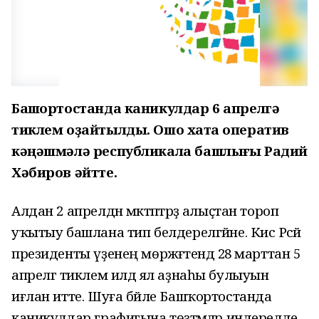
Башҡортостанда каникулдар 6 апрелгә
тиклем оҙайтылды. Ошо хаҡта оператив
кәңәшмәлә республикала башлығы Радий
Хәбиров әйтте.
Алдан 2 апрелдән мәктәптәрҙә алыҫтан тороп
уҡытыу башлана тип белдерелгәйне. Кисә Рәсәй
президенты үҙенең мөрәжәғәтендә 28 марттан 5
апрелгә тиклем илдә ял аҙнаһы булыуын
иғлан итте. Шуға бәйле Башҡортостанда
каникулдар графигына төҙәтмәләр индерелде.