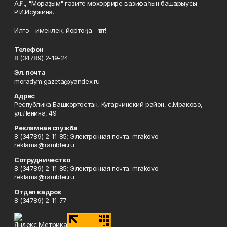
А.Ғ., "Мораҙым" гәзите мөхәррире вазифаһын башҡарыусы
Р.И.Исҡужина.
Илгә - именлек, йортоңа - ҡот!
Телефон
8 (34789) 2-19-24
Эл. почта
moradym.gazeta@yandex.ru
Адрес
Республика Башкортостан, Кугарчинский район, с.Мраково,
ул.Ленина, 49
Рекламная служба
8 (34789) 2-11-85; Электронная почта: mrakovo-
reklama@rambler.ru
Сотрудничество
8 (34789) 2-11-85; Электронная почта: mrakovo-
reklama@rambler.ru
Отдел кадров
8 (34789) 2-11-77