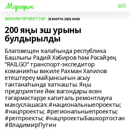
Мораҙым
МИЛЛИ ПРОЕКТТАР
23 МАРТА 2020, 04:00
200 яңы эш урыны
булдырылды
Благовещен ҡалаһында республика
Башлығы Радий Хәбиров һәм Рәсәйҙең
“RAILGO” транспорт-экспедитор
команияһы вәкиле Рахман Хәлилов
етештереү майҙансығын асыу
тантанаһында ҡатнашты. Яңы
предприятие йөк вагондары өсөн
тәгәрмәстәрҙе капиталь ремонтлауға
махсуслашасаҡ.#национальныепроекты;
#нацпроекты; #региональныепроекты;
#регпроекты; #нацпроектыБашкортостан
#ВладимирПутин