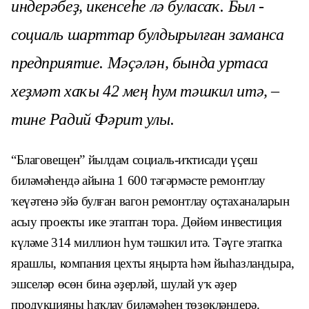
индерәбеҙ, икенсеһе лә буласаҡ. Был -
социаль шарттар булдырылған заманса
предприятие. Мәҫәлән, бында уртаса
хеҙмәт хаҡы 42 мең һум тәшкил итә, –
тине Радий Фәрит улы.
“Благовещен” йылдам социаль-иҡтисади үҫеш
биләмәһендә айына 1 600 тәгәрмәсте ремонтлау
ҡеүәтенә эйә булған вагон ремонтлау оҫтаханаларын
асыу проекты ике этаптан тора. Дөйөм инвестиция
күләме 314 миллион һум тәшкил итә. Тәүге этапҡа
ярашлы, компания цехты яңырта һәм йыһазландыра,
эшселәр өсөн бина әҙерләй, шулай уҡ әҙер
продукцияны һаҡлау биләмәһен төҙөкләндерә.