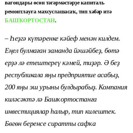
вагондары өсөн тәгәрмәстәрҙе капиталь
ремонтлауға махсуслашасаҡ, тип хәбәр итә
БАШҠОРТОСТАН
.
– Һеҙгә күтәренке кәйеф менән килдем.
Еңел булмаған заманда йәшәйбеҙ, бөтә
ерҙә лә етештереү кәмей, тиҙәр. Ә беҙ
республикала яңы предприятие асабыҙ,
200 яңы эш урыны булдырабыҙ. Компания
киләсәктә лә Башҡортостанға
инвестициялар һалыр, тип килештек.
Бөгөн беренсе сиратты сафҡа