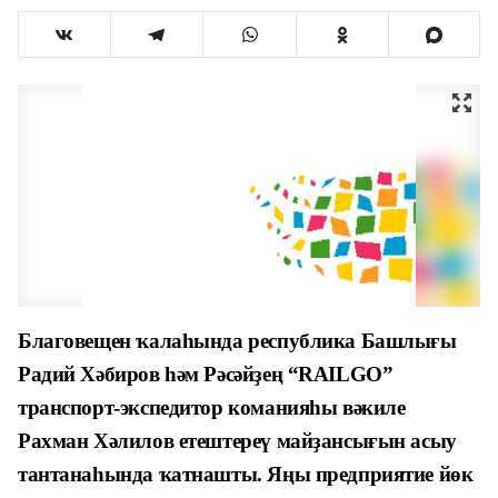
Благовещен ҡалаһында республика Башлығы
Радий Хәбиров һәм Рәсәйҙең “RAILGO”
транспорт-экспедитор команияһы вәкиле
Рахман Хәлилов етештереү майҙансығын асыу
тантанаһында ҡатнашты. Яңы предприятие йөк