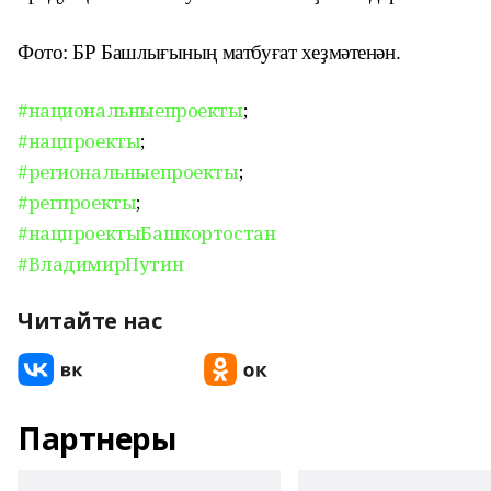
Фото: БР Башлығының матбуғат хеҙмәтенән.
#национальныепроекты
;
#нацпроекты
;
#региональныепроекты
;
#регпроекты
;
#нацпроектыБашкортостан
#ВладимирПутин
Читайте нас
Партнеры