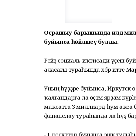
Осрашыу барышында илдә мил
буйынса һөйләшеү булды.
Рәсәйҙә социаль-иҡтисади үҫеш буй
аласағы тураһында хәбәр итте Ма
Уның һүҙҙәре буйынса, Иркутск ө
ҡалғандарға ла өҫтәмә ярҙам күрһ
маҡсатта 3 миллиард һум аҡса 
финанслау тураһында ла һүҙ ба
- Проекттар буйынса эшкә тулыһы