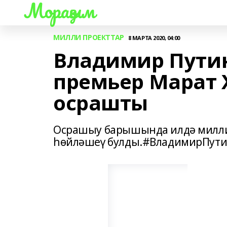
Мораҙым
МИЛЛИ ПРОЕКТТАР
8 МАРТА 2020, 04:00
Владимир Путин
премьер Марат 
осрашты
Осрашыу барышында илдә милли
һөйләшеү булды.#ВладимирПут