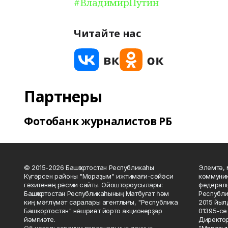
#ВладимирПутин
Читайте нас
Партнеры
Фотобанк журналистов РБ
© 2015-2026 Башҡортостан Республикаһы
Элемтә, 
Күгәрсен районы "Мораҙым" ижтимағи-сәйәси
коммуник
гәзитенең рәсми сайты. Ойоштороусылары:
федераль
Башҡортостан Республикаһының Матбуғат һәм
Республи
киң мәғлүмәт саралары агентлығы, "Республика
2015 йыл
Башкортостан" нәшриәт йорто акционерҙар
01395-се 
йәмғиәте.
Директор