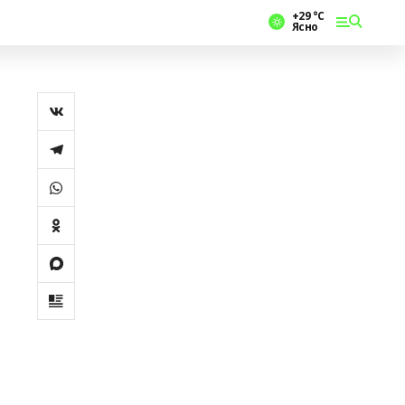
+29 °С
Ясно