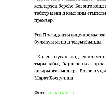
мәсьәләләрҙең береһе. Бөгөнгө кө
төбәктәр менән дә кемгә нимә етмәгә
премьер.
Рәсәй Президенты вице-премьер
булмауы менән дә ҡыҙыҡһынды.
- Килеп тыуған көндәлек ҡатма
тырышабыҙ, барлыҡ аҡсалар ҙа 
ашырырға ғына кәрәк. Бөтәһе лә у
Марат Хөснуллин.
Фото:
visualrian.ru