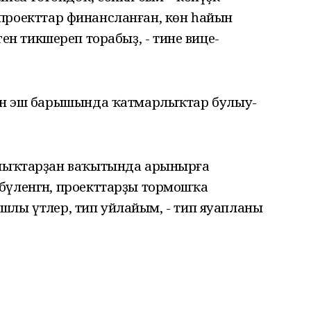
ндә проекттар финансланған, көн һайын
нлеген тикшереп торабыҙ, - тине вице-
ҙан эш барышында ҡатмарлыҡтар булыу-
рлыҡтарҙан ваҡытында арынырға
бүленгән, проекттарҙы тормошҡа
ңышлы үтәлер, тип уйлайым, - тип яуапланы