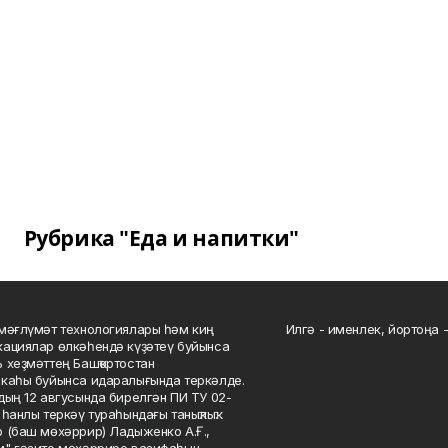
Рубрика "Еда и напитки"
мәғлүмәт технологиялары һәм киң
Илгә - именлек, йортоңа - 
ациялар өлкәһендә күҙәтеү буйынса
 хеҙмәттең Башҡортостан
каһы буйынса идаралығында теркәлде.
дың 12 авгусында бирелгән ПИ ТУ 02-
һанлы теркәү тураһындағы таныҡлыҡ.
 (баш мөхәррир) Ладыженко А.Ғ.,