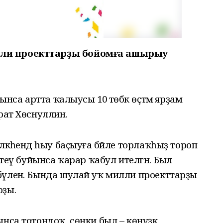
ли проекттарҙы бойомға ашырыу
ынса артта ҡалыусы 10 төбәк өҫтәмә ярҙам
рат Хөснуллин.
лкәһендә һыу баҫыуға бәйле торлаҡһыҙ тороп
әтеү буйынса ҡарар ҡабул ителгән. Был
бүленә. Бында шулай уҡ милли проекттарҙы
рҙы.
нса тотондоҡ, сөнки был – көнүҙәк