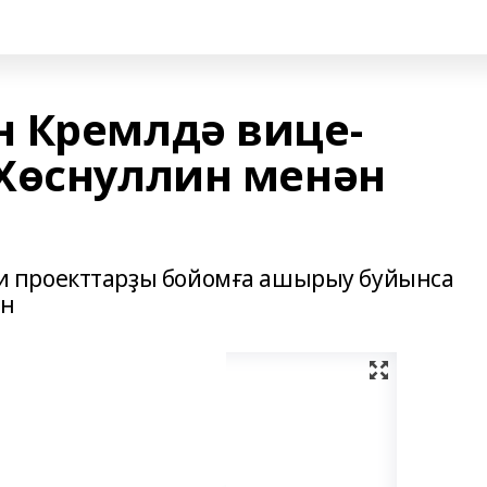
 Кремлдә вице-
Хөснуллин менән
 проекттарҙы бойомға ашырыу буйынса
ин