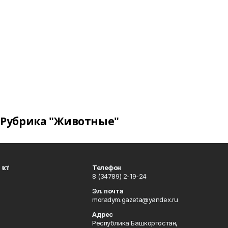
Рубрика "Животные"
ҡот!
Телефон
8 (34789) 2-19-24
Эл. почта
moradym.gazeta@yandex.ru
Адрес
Республика Башкортостан,