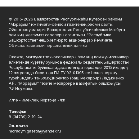
© 2015-2026 Башҡортостан Республикаһы Күгәрсен районы
"Мораҙым" ижтимағи-сәйәси гәзитенең рәсми сайты.
Ойоштороусылары: Башҡортостан Республикаһының Матбуғат
һәм киң мәғлүмәт саралары агентлығы, "Республика
Башкортостан" нәшриәт йорто акционерҙар йәмғиәте.
Об использовании персональных данных
Элемтә, мәғлүмәт технологиялары һәм киң коммуникациялар
өлкәһендә күҙәтеү буйынса федераль хеҙмәттең Башҡортостан
Республикаһы буйынса идаралығында теркәлде. 2015 йылдың
12 авгусында бирелгән ПИ ТУ 02-01395-се һанлы теркәү
тураһындағы таныҡлыҡ. Директор (баш мөхәррир) Ладыженко
А.Ғ., "Мораҙым" гәзите мөхәррире вазифаһын башҡарыусы
Р.И.Исҡужина.
Илгә - именлек, йортоңа - ҡот!
Телефон
8 (34789) 2-19-24
Эл. почта
moradym.gazeta@yandex.ru