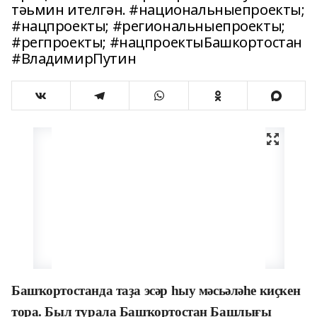
тәьмин ителгән. #национальныепроекты;
#нацпроекты; #региональныепроекты;
#регпроекты; #нацпроектыБашкортостан
#ВладимирПутин
Башҡортостанда таҙа эсәр һыу мәсьәләһе киҫкен
тора. Был турала Башҡортостан Башлығы