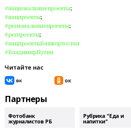
#национальныепроекты
;
#нацпроекты
;
#региональныепроекты
;
#регпроекты
;
#нацпроектыБашкортостан
#ВладимирПутин
Читайте нас
Партнеры
Фотобанк
Рубрика "Еда и
журналистов РБ
напитки"