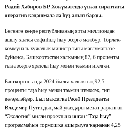
Радий Хәбиров БР Хөкүмәтендә үткән сираттағы
оператив кәңәшмәлә лә һүҙ алып барҙы.
Бөгөнгө көндә республиканың ярты миллиондан
ашыу халҡы сифатһыҙ һыу эсергә мәжбүр. Торлаҡ-
коммуналь хужалыҡ министрлығы мәғлүмәттәре
буйынса, Башҡортостан халҡының 87, 6 проценты
ғына эсәргә яраҡлы һыу менән тәьмин ителгән.
Башҡортостанда 2024 йылға халыҡтың 92,5
проценты таҙа һыу менән тәьмин ителәсәк, тип
вәғәҙәләйҙәр.
Был маҡсатҡа
Рәсәй Президенты
Владимир Путиндың май указдары менән раҫланған
“Экология” милли проектына ингән “Таҙа һыу”
программаһын тормошҡа ашырыуға ҡаҙнанан 4,25