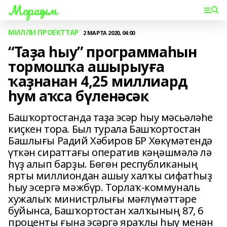
Мораҙым
МИЛЛИ ПРОЕКТТАР
2 МАРТА 2020, 04:00
“Таҙа һыу” программаһын
тормошҡа ашырыуға
ҡаҙнанан 4,25 миллиард
һум аҡса бүленәсәк
Башҡортостанда таҙа эсәр һыу мәсьәләһе
киҫкен тора. Был турала Башҡортостан
Башлығы Радий Хәбиров БР Хөкүмәтендә
үткән сираттағы оператив кәңәшмәлә лә
һүҙ алып барҙы. Бөгөн республиканың
ярты миллиондан ашыу халҡы сифатһыҙ
һыу эсергә мәжбүр. Торлаҡ-коммуналь
хужалыҡ министрлығы мәғлүмәттәре
буйынса, Башҡортостан халҡының 87, 6
проценты ғына эсәргә яраҡлы һыу менән