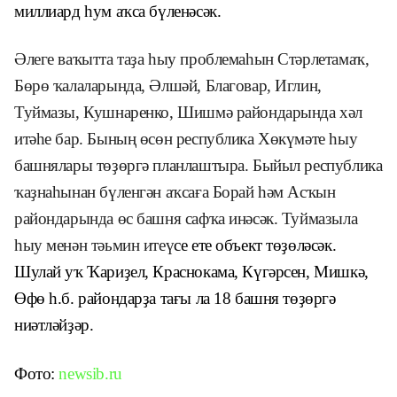
миллиард һум аҡса бүле
нәсәк.
Әлеге ваҡытта таҙа һыу проблемаһын Стәрлетамаҡ,
Бөрө ҡалаларында, Әлшәй, Благовар, Иглин,
Туймазы, Кушнаренко, Шишмә райондарында хәл
итәһе бар. Бының өсөн республика Хөкүмәте һыу
башнялары төҙөргә планлаштыра. Быйыл республика
ҡаҙнаһынан бүленгән аҡсаға Борай һәм Асҡын
райондарында өс башня сафҡа инәсәк. Туймазыла
һыу менән тәьмин итеү
се ете
объект төҙөләсәк.
Шулай уҡ Ҡариҙел, Краснокама, Күгәрсен, Мишкә,
Өфө һ.б. район
д
арҙа тағы ла 18 башня төҙөргә
ниәтләйҙәр.
Фото:
newsib.ru