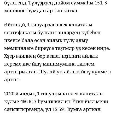
бүлегендә. Түләүҙәрҙең дөйөм суммаһы 151, 5
миллион һумдан артып киткән.
Әйткәндәй, 1 ғинуарҙан әсәлек капиталы
сертификаты булған ғаиләләрҙең күбеһенә
икенсе бала өсөн айлыҡ түләү алыу
мөмкинлеге биреүсе төҙәтмәләр үҙ көсөнә инде.
Хәҙер ғаиләнең бер кешегә иҫәпләнгән айлыҡ
кереме ике йәшәү минимумына тиклем
арттырылған. Шулай уҡ айлыҡ йәшәү күләме лә
артты.
2020 йылдың 1 ғинуарына әсәлек капиталы
күләме 466 617 һум тәшкил итә. Үткән йыл менән
сағыштырғанда, ул 13 591 һумға артҡан.