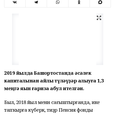
2019 йылда Башҡортостанда әсәлек
капиталынан айлыҡ түләүҙәр алыуға 1,3
меңгә яҡын ғариза ҡабул ителгән.
Был, 2018 йыл менән сағыштырғанда, ике
тапҡырға күберәк, тиҙәр Пенсия фонды