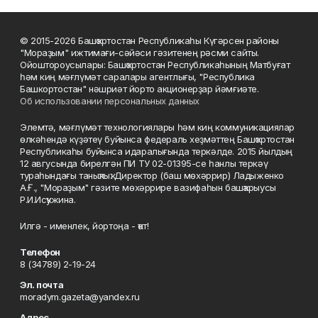
© 2015-2026 Башҡортостан Республикаһы Күгәрсен районы
"Мораҙым" ижтимағи-сәйәси гәзитенең рәсми сайты.
Ойоштороусылары: Башҡортостан Республикаһының Матбуғат
һәм киң мәғлүмәт саралары агентлығы, "Республика
Башкортостан" нәшриәт йорто акционерҙар йәмғиәте.
Об использовании персональных данных
Элемтә, мәғлүмәт технологиялары һәм киң коммуникациялар
өлкәһендә күҙәтеү буйынса федераль хеҙмәттең Башҡортостан
Республикаһы буйынса идаралығында теркәлде. 2015 йылдың
12 авгусында бирелгән ПИ ТУ 02-01395-се һанлы теркәү
тураһындағы таныҡлыҡ. Директор (баш мөхәррир) Ладыженко
А.Ғ., "Мораҙым" гәзите мөхәррире вазифаһын башҡарыусы
Р.И.Исҡужина.
Илгә - именлек, йортоңа - ҡот!
Телефон
8 (34789) 2-19-24
Эл. почта
moradym.gazeta@yandex.ru
Адрес