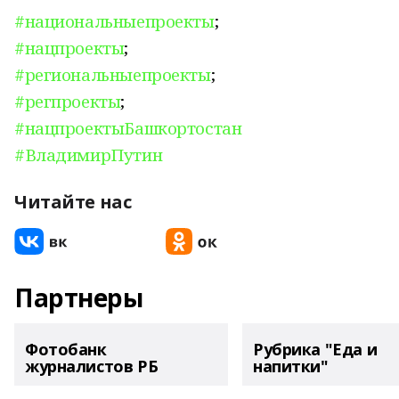
#национальныепроекты
;
#нацпроекты
;
#региональныепроекты
;
#регпроекты
;
#нацпроектыБашкортостан
#ВладимирПутин
Читайте нас
Партнеры
Фотобанк
Рубрика "Еда и
журналистов РБ
напитки"