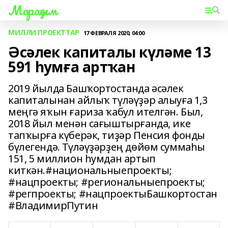
Мораҙым
МИЛЛИ ПРОЕКТТАР
17 ФЕВРАЛЯ 2020, 04:00
Әсәлек капиталы күләме 13
591 һумға артҡан
2019 йылда Башҡортостанда әсәлек
капиталынан айлыҡ түләүҙәр алыуға 1,3
меңгә яҡын ғариза ҡабул ителгән. Был,
2018 йыл менән сағыштырғанда, ике
тапҡырға күберәк, тиҙәр Пенсия фонды
бүлегендә. Түләүҙәрҙең дөйөм суммаһы
151, 5 миллион һумдан артып
киткән.#национальныепроекты;
#нацпроекты; #региональныепроекты;
#регпроекты; #нацпроектыБашкортостан
#ВладимирПутин