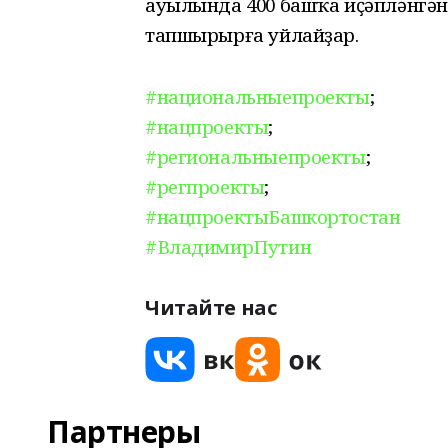
ауылында 400 башҡа иҫәпләнгән 
тапшырырға уйлайҙар.
#национальныепроекты
;
#нацпроекты
;
#региональныепроекты
;
#регпроекты
;
#нацпроектыБашкортостан
#ВладимирПутин
Читайте нас
Партнеры