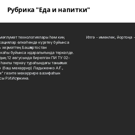
Рубрика "Еда и напитки"
мәғлүмәт технологиялары һәм киң
Илгә - именлек, йортоңа - 
ациялар өлкәһендә күҙәтеү буйынса
 хеҙмәттең Башҡортостан
каһы буйынса идаралығында теркәлде.
дың 12 авгусында бирелгән ПИ ТУ 02-
һанлы теркәү тураһындағы таныҡлыҡ.
 (баш мөхәррир) Ладыженко А.Ғ.,
" гәзите мөхәррире вазифаһын
сы Р.И.Исҡужина.