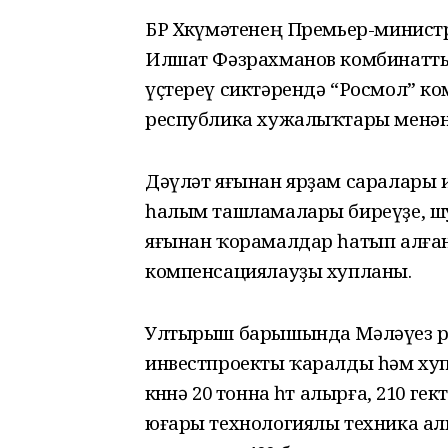
БР Хөкүмәтенең Премьер-минис
Илшат Фәзрахманов комбинатты
үҫтереү сиктәрендә “Росмол” к
республика хужалыҡтары менән
Дәүләт яғынан ярҙам саралары 
һалым ташламалары биреүҙе, ш
яғынан ҡорамалдар һатып алған
компенсациялауҙы хупланы.
Ултырыш барышында Мәләүез р
инвестпроекты ҡаралды һәм ху
көнөнә 20 тонна һөт алырға, 210 ге
юғары технологиялы техника ал