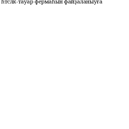
һөтсөлөк-тауар фермаһын файҙаланыуға