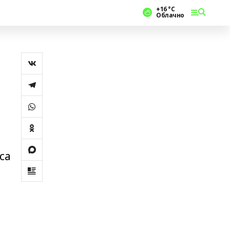
+16 °С
Облачно
са