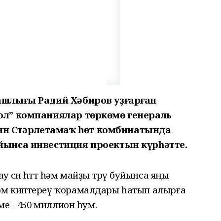
Башлығы Радий Хәбиров уҙғарған
мол” компаниялар төркөмө генераль
н Стәрлетамаҡ һөт комбинатында
уйынса инвестиция проектын күрһәтте.
сөн һөттө һәм майҙы төрөү буйынса яңы
әм киптереү ҡорамалдары һатып алырға
ме - 450 миллион һум.