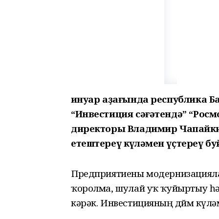
Ғинуар аҙағында республика 
“Инвестиция сәғәтендә” “Рос
директоры Владимир Чапайки
етештереү күләмен үҫтереү б
Предприятиены модернизациялау ө
ҡоролма, шулай уҡ ҡуйыртыу һ
кәрәк. Инвестицияның дөйөм күлә