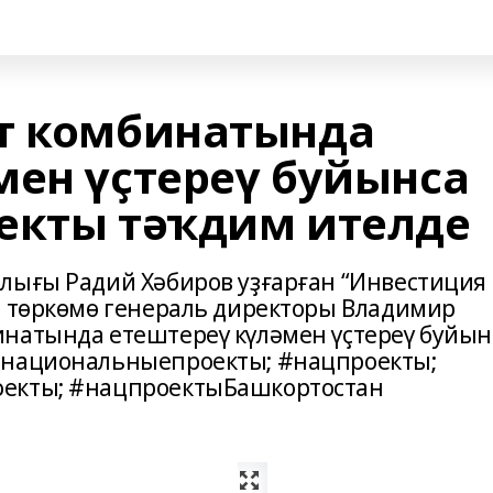
т комбинатында
мен үҫтереү буйынса
екты тәҡдим ителде
лығы Радий Хәбиров уҙғарған “Инвестиция
р төркөмө генераль директоры Владимир
натында етештереү күләмен үҫтереү буйын
#национальныепроекты; #нацпроекты;
оекты; #нацпроектыБашкортостан