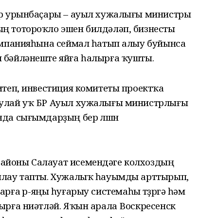
тр урынбаҫары – ауыл хужалығы министры
ң тотороҡло эшен билдәләп, бизнесты
омпанияһына сеймал һатып алыу буйынса
 бәйләнеште яйға һалырға ҡушты.
итеп, инвестиция комитеты проектҡа
улай уҡ БР Ауыл хужалығы министрлығы
да сығымдарҙың бер өлөшөн
айоны Салауат исемендәге колхоздың
плау тапты. Хужалыҡ һауымды арттырып,
ктарға өр-яңы һуғарыу системаһы төҙөргә һәм
ырға ниәтләй. Яҡын арала Воскресенск