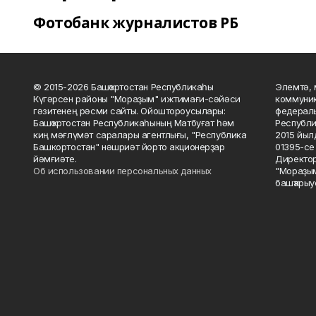
Фотобанк журналистов РБ
© 2015-2026 Башҡортостан Республикаһы
Элемтә, 
Күгәрсен районы "Мораҙым" ижтимағи-сәйәси
коммуник
гәзитенең рәсми сайты. Ойоштороусылары:
федераль
Башҡортостан Республикаһының Матбуғат һәм
Республи
киң мәғлүмәт саралары агентлығы, "Республика
2015 йыл
Башкортостан" нәшриәт йорто акционерҙар
01395-се 
йәмғиәте.
Директор
Об использовании персональных данных
"Мораҙым
башҡарыу