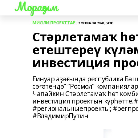
Мораҙым
МИЛЛИ ПРОЕКТТАР
7 ФЕВРАЛЯ 2020, 04:00
Стәрлетамаҡ һө
етештереү күлә
инвестиция про
Ғинуар аҙағында республика Баш
сәғәтендә” “Росмол” компанияла
Чапайкин Стәрлетамаҡ һөт комби
инвестиция проектын күрһәтте.
#региональныепроекты; #регпр
#ВладимирПутин