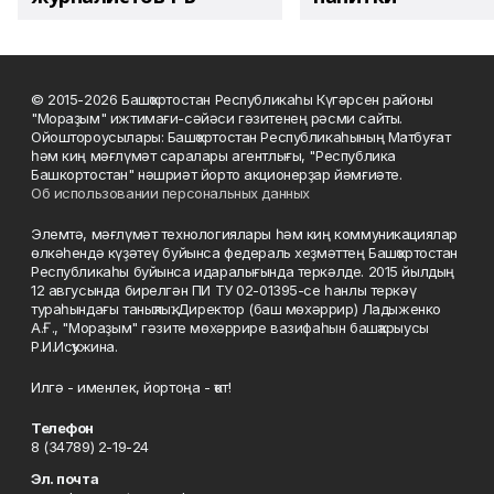
© 2015-2026 Башҡортостан Республикаһы Күгәрсен районы
"Мораҙым" ижтимағи-сәйәси гәзитенең рәсми сайты.
Ойоштороусылары: Башҡортостан Республикаһының Матбуғат
һәм киң мәғлүмәт саралары агентлығы, "Республика
Башкортостан" нәшриәт йорто акционерҙар йәмғиәте.
Об использовании персональных данных
Элемтә, мәғлүмәт технологиялары һәм киң коммуникациялар
өлкәһендә күҙәтеү буйынса федераль хеҙмәттең Башҡортостан
Республикаһы буйынса идаралығында теркәлде. 2015 йылдың
12 авгусында бирелгән ПИ ТУ 02-01395-се һанлы теркәү
тураһындағы таныҡлыҡ. Директор (баш мөхәррир) Ладыженко
А.Ғ., "Мораҙым" гәзите мөхәррире вазифаһын башҡарыусы
Р.И.Исҡужина.
Илгә - именлек, йортоңа - ҡот!
Телефон
8 (34789) 2-19-24
Эл. почта