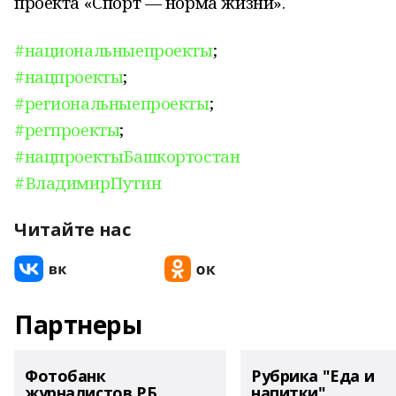
проекта «Спорт — норма жизни».
#национальныепроекты
;
#нацпроекты
;
#региональныепроекты
;
#регпроекты
;
#нацпроектыБашкортостан
#ВладимирПутин
Читайте нас
Партнеры
Фотобанк
Рубрика "Еда и
журналистов РБ
напитки"