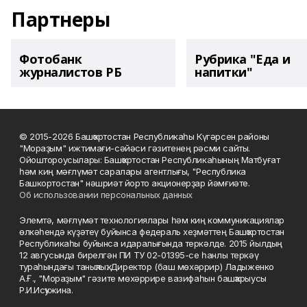
Партнеры
Фотобанк
Рубрика "Еда и
журналистов РБ
напитки"
© 2015-2026 Башҡортостан Республикаһы Күгәрсен районы
"Мораҙым" ижтимағи-сәйәси гәзитенең рәсми сайты.
Ойоштороусылары: Башҡортостан Республикаһының Матбуғат
һәм киң мәғлүмәт саралары агентлығы, "Республика
Башкортостан" нәшриәт йорто акционерҙар йәмғиәте.
Об использовании персональных данных
Элемтә, мәғлүмәт технологиялары һәм киң коммуникациялар
өлкәһендә күҙәтеү буйынса федераль хеҙмәттең Башҡортостан
Республикаһы буйынса идаралығында теркәлде. 2015 йылдың
12 авгусында бирелгән ПИ ТУ 02-01395-се һанлы теркәү
тураһындағы таныҡлыҡ. Директор (баш мөхәррир) Ладыженко
А.Ғ., "Мораҙым" гәзите мөхәррире вазифаһын башҡарыусы
Р.И.Исҡужина.