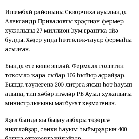
Ишембай районының Скворчиха ауылында
Александр Приваловтың крәҫтиән-фермер
хужалығы 27 миллион һум грантҡа эйә
булды. Хәҙер унда һөтсөлөк-тауар фермаһы
асылған.
Бында ете кеше эшләй. Фермала голштин
тоҡомло ҡара-сыбар 106 һыйыр аҫрайҙар.
Бында тәүлегенә 200 литрға яҡын һөт һауып
алына, тип хәбәр итәләр РБ Ауыл хужалығы
министрлығының матбуғат хеҙмәтенән.
Яҙға бында яңы быҙау аҙбары төҙөргә
ниәтләйҙәр, сөнки һауым һыйырҙарын 400
башҡа еткерергә уйлайҙар.