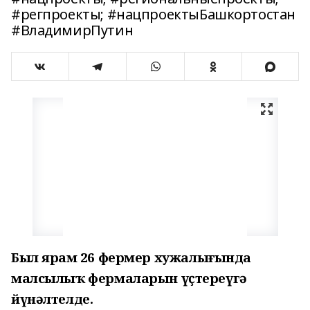
#регпроекты; #нацпроектыБашкортостан
#ВладимирПутин
Был ярҙам 26 фермер хужалығында
малсылыҡ фермаларын үҫтереүгә
йүнәлтелде.