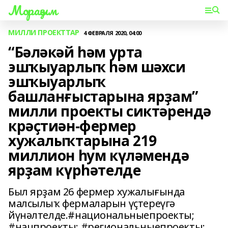
Мораҙым
МИЛЛИ ПРОЕКТТАР
4 ФЕВРАЛЯ 2020, 04:00
“Бәләкәй һәм урта
эшҡыуарлыҡ һәм шәхси
эшҡыуарлыҡ
башланғыстарына ярҙам”
милли проекты сиктәрендә
крәҫтиән-фермер
хужалыҡтарына 219
миллион һум күләмендә
ярҙам күрһәтелде
Был ярҙам 26 фермер хужалығында
малсылыҡ фермаларын үҫтереүгә
йүнәлтелде.#национальныепроекты;
#нацпроекты; #региональныепроекты;