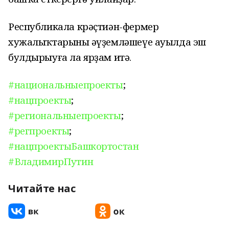
Республикала крәҫтиән-фермер
хужалыҡтарының әүҙемләшеүе ауылда эш
булдырыуға ла ярҙам итә.
#национальныепроекты
;
#нацпроекты
;
#региональныепроекты
;
#регпроекты
;
#нацпроектыБашкортостан
#ВладимирПутин
Читайте нас