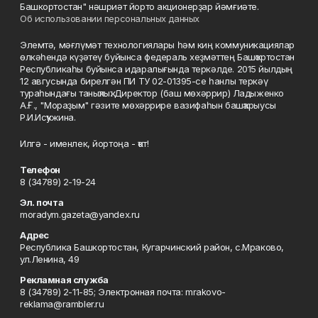
Башкортостан" нәшриәт йорто акционерҙар йәмғиәте.
Об использовании персональных данных
Элемтә, мәғлүмәт технологиялары һәм киң коммуникациялар
өлкәһендә күҙәтеү буйынса федераль хеҙмәттең Башҡортостан
Республикаһы буйынса идаралығында теркәлде. 2015 йылдың
12 авгусында бирелгән ПИ ТУ 02-01395-се һанлы теркәү
тураһындағы таныҡлыҡ. Директор (баш мөхәррир) Ладыженко
А.Ғ., "Мораҙым" гәзите мөхәррире вазифаһын башҡарыусы
Р.И.Исҡужина.
Илгә - именлек, йортоңа - ҡот!
Телефон
8 (34789) 2-19-24
Эл. почта
moradym.gazeta@yandex.ru
Адрес
Республика Башкортостан, Кугарчинский район, с.Мраково,
ул.Ленина, 49
Рекламная служба
8 (34789) 2-11-85; Электронная почта: mrakovo-
reklama@rambler.ru