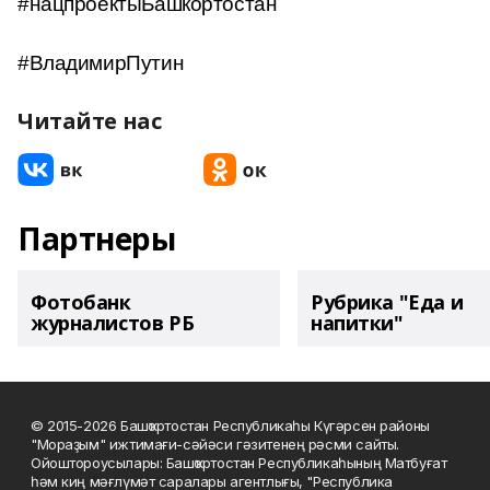
#нацпроектыБашкортостан
#ВладимирПутин
Читайте нас
Партнеры
Фотобанк
Рубрика "Еда и
журналистов РБ
напитки"
© 2015-2026 Башҡортостан Республикаһы Күгәрсен районы
"Мораҙым" ижтимағи-сәйәси гәзитенең рәсми сайты.
Ойоштороусылары: Башҡортостан Республикаһының Матбуғат
һәм киң мәғлүмәт саралары агентлығы, "Республика