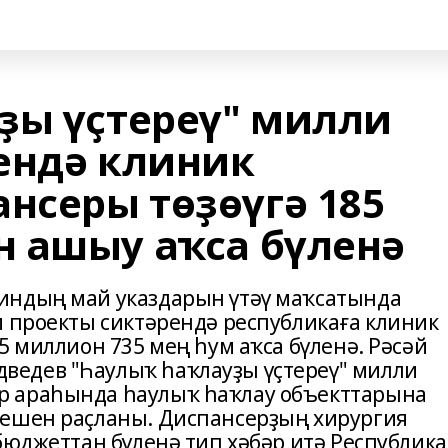
ҙы үҫтереү" милли
ендә клиник
нсеры төҙөүгә 185
 ашыу аҡса бүленә
индың май указдарын үтәү маҡсатында
и проекты сиктәрендә республикаға клиник
5 миллион 735 мең һум аҡса бүленә. Рәсәй
едев "Һаулыҡ һаҡлауҙы үҫтереү" милли
р араһында һаулыҡ һаҡлау объекттарына
нешен раҫланы. Диспансерҙың хирургия
бюджеттан бүленә,тип хәбәр итә Республика