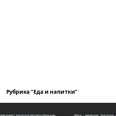
Рубрика "Еда и напитки"
мәғлүмәт технологиялары һәм киң
Илгә - именлек, йортоңа - 