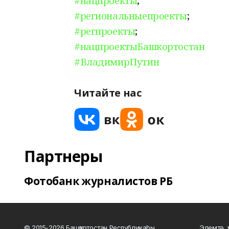
#нацпроекты
;
#региональныепроекты
;
#регпроекты
;
#нацпроектыБашкортостан
#ВладимирПутин
Читайте нас
Партнеры
Фотобанк журналистов РБ
© 2015-2026 Башҡортостан Республикаһы
Элемтә, 