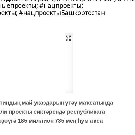
ныепроекты; #нацпроекты;
оекты; #нацпроектыБашкортостан
тин
д
ың май указ
д
арын үтәү ма
ҡ
сатында
лли
проекты
сиктәрендә
республика
ғ
а
ө
ҙө
үгә 185 миллион 735 мең
һ
ум а
ҡс
а