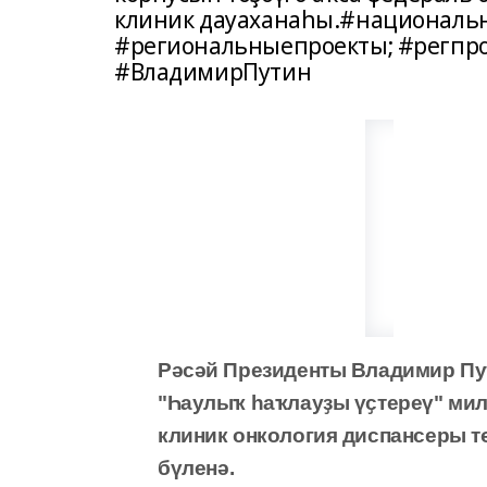
клиник дауаханаһы.#националь
#региональныепроекты; #регпр
#ВладимирПутин
Рәсәй
Президенты Владимир Пу
"
Һаулыҡ һаҡлауҙы үҫтереү
"
ми
клиник онкология диспансеры т
б
үленә
.