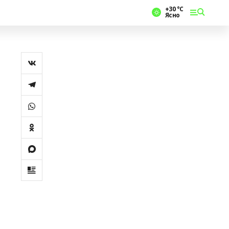
+30 °С
Ясно