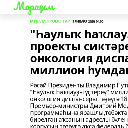
Мораҙым
МИЛЛИ ПРОЕКТТАР
9 ЯНВАРЯ 2020, 04:00
"Һаулыҡ һаҡлау
проекты сиктәр
онкология диспа
миллион һумдан
Рәсәй Президенты Владимир Пут
"Һаулыҡ һаҡлауҙы үҫтереү" милл
онкология диспансеры төҙөүгә 18
Премьер-министры Дмитрий Медв
программаһына ярашлы,төбәктә
бирелгән аҡсаның адреслы бүле
корпусын төҙөүгә аҡса федераль 