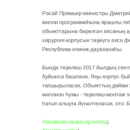
Р
әсәй
Премьер-министры Дмитрий
милли
программа
һ
ы
на ярашлы,
тө
объекттарына бирелгән
а
ҡс
аның а
хирургия корпусын төҙөү
гә
аҡса ф
Республика клиник дауаханаһы
.
Бында төҙөлөш
2017
йылд
ың сент
бу
йы
н
с
а башлан
а
. Яң
ы
корпус
бый
тапшырыла
с
а
ҡ.
Объект
т
ың
дөйөм 
миллион
һ
умы - тө
ҙөлө
ш-монтаж 
һ
атып ал
ы
у
ғ
а
йүнәлтеләсәк
.
ото: 
#национальныепроекты
;