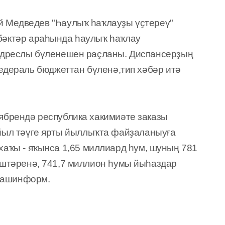
 Медведев "
Һаулыҡ һаҡлауҙы үҫтереү
"
бәктәр араһында һаулыҡ һаҡлау
дреслы бүленешен ра
ҫ
ла
н
ы.
Диспансерҙың
едераль бюджеттан
б
үленә,
т
ип хәбәр итә
ябрендә республика хакими
ә
те заказы
ыл т
әү
ге ярты йыллыҡта
фай
ҙ
алан
ы
у
ғ
а
хаҡы
- я
ҡынса
1,65 миллиард
һ
ум, шуның 781
эш
т
әренә, 741,7 миллион
һ
умы
йыһазд
ар
Башинформ.